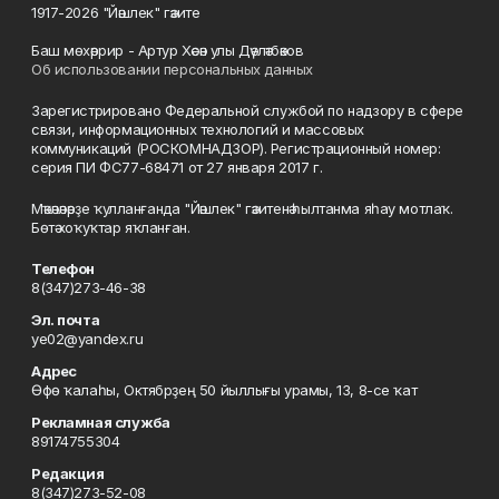
1917-2026 "Йәшлек" гәзите
Баш мөхәррир - Артур Хәсән улы Дәүләтбәков
Об использовании персональных данных
Зарегистрировано Федеральной службой по надзору в сфере
связи, информационных технологий и массовых
коммуникаций (РОСКОМНАДЗОР). Регистрационный номер:
серия ПИ ФС77-68471 от 27 января 2017 г.
Мәҡәләләрҙе ҡулланғанда "Йәшлек" гәзитенә һылтанма яһау мотлаҡ.
Бөтә хоҡуҡтар яҡланған.
Телефон
8(347)273-46-38
Эл. почта
ye02@yandex.ru
Адрес
Өфө ҡалаһы, Октябрҙең 50 йыллығы урамы, 13, 8-се ҡат
Рекламная служба
89174755304
Редакция
8(347)273-52-08