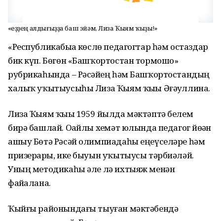
«Һеҙҙең алдығыҙҙа баш эйәм, Лиза Ҡыям ҡыҙы!»
«Республикабыҙҙа көслө педагогтар һәм остаздар
бик күп. Бөгөн «Башҡортостан тормошо»
рубрикаһында – Рәсәйҙең һәм Башҡортостандың
халыҡ уҡытыусыһы Лиза Ҡыям ҡыҙы Әғәҙуллина.
Лиза Ҡыям ҡыҙы 1959 йылда мәктәптә белем
бирә башлай. Оҙайлы хеҙмәт юлында педагог йөҙҙән
ашыу Бөтә Рәсәй олимпиадаһы еңеүселәре һәм
призерҙары, ике быуын уҡытыусы тәрбиәләй.
Уның методикаһы әле лә ихтыяж менән
файҙалана.
Ҡыйғы районындағы тыуған мәктәбендә