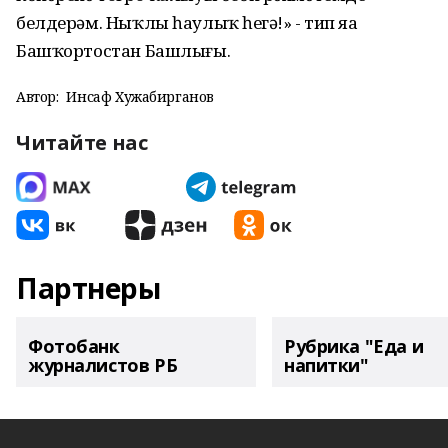
белдерәм. Ныҡлы һаулыҡ һеҙгә!» - тип яҙа
Башҡортостан Башлығы.
Автор:
Инсаф Хужабирганов
Читайте нас
Партнеры
Фотобанк
Рубрика "Еда и
журналистов РБ
напитки"