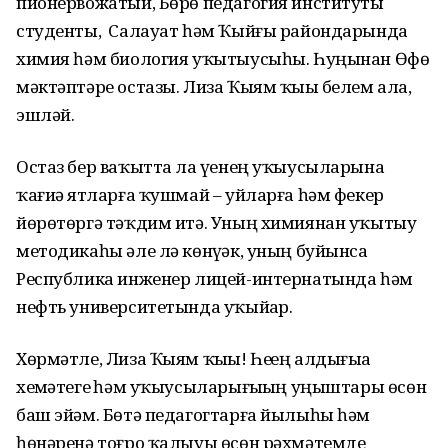
пионервожатый, Бөрө педагогия институты
студенты, Салауат һәм Ҡыйғы райондарында
химия һәм биология уҡытыусыһы. Һуңынан Өфө
мәктәптәре остазы. Лиза Ҡыям ҡыҙы белем ала,
эшләй.
Остаз бер ваҡытта ла үҙенең уҡыусыларына
ҡағиҙә ятларға ҡушмай – уйларға һәм фекер
йөрөтөргә тәҡдим итә. Уның химиянан уҡытыу
методикаһы әле лә көнүҙәк, уның буйынса
Республика инженер лицей-интернатында һәм
нефть университетында уҡыйҙар.
Хөрмәтле, Лиза Ҡыям ҡыҙы! Һеҙҙең алдығыҙҙа
хеҙмәтегеҙ һәм уҡыусыларығыҙҙың уңыштары өсөн
баш эйәм. Бөтә педагогтарға йылыһы һәм
һөнәренә тоғро ҡалыуы өсөн рәхмәтемде