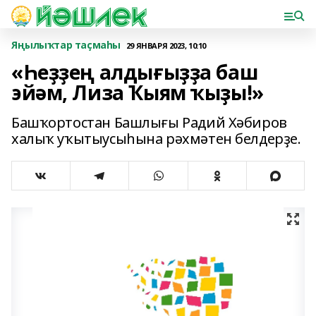
Яңылыҡтар таҫмаһы
29 ЯНВАРЯ 2023, 10:10
«Һеҙҙең алдығыҙҙа баш
эйәм, Лиза Ҡыям ҡыҙы!»
Башҡортостан Башлығы Радий Хәбиров
халыҡ уҡытыусыһына рәхмәтен белдерҙе.