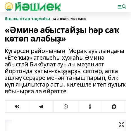
Яңылыҡтар таҫмаһы
24 ЯНВАРЯ 2023, 04:00
«Әминә абыстайҙы һәр саҡ
көтөп алабыҙ»
Күгәрсен районының Мораҡ ауылындағы
«Ете ҡыҙ» ательеһы хужаһы Әминә
абыстай Бикбулат ауылы мәҙәниәт
йортонда ҡатын-ҡыҙҙарҙы селтәр, алҡа
эшләү серҙәре менән таныштырып, бик
күп яңылыҡтар асты, килешле итеп яулыҡ
ябынырға ла өйрәтте.