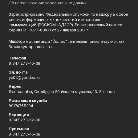
Об использовании персональных данных
Зарегистрировано Федеральной службой по надзору в сфере
связи, информационных технологий и массовых
коммуникаций (РОСКОМНАДЗОР). Регистрационный номер:
серия ПИ ФС77-68471 от 27 января 2017 г.
Мәҡәләләрҙе ҡулланғанда "Йәшлек" гәзитенә һылтанма яһау мотлаҡ.
Бөтә хоҡуҡтар яҡланған.
Телефон
8(347)273-46-38
Эл. почта
ye02@yandex.ru
Адрес
Өфө ҡалаһы, Октябрҙең 50 йыллығы урамы, 13, 8-се ҡат
Рекламная служба
89174755304
Редакция
8(347)273-52-08
Приемная
8(347)273-46-38