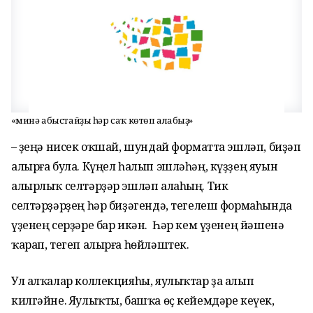
«Әминә абыстайҙы һәр саҡ көтөп алабыҙ»
– Үҙеңә нисек оҡшай, шундай форматта эшләп, биҙәп
алырға була. Күңел һалып эшләһәң, күҙҙең яуын
алырлыҡ селтәрҙәр эшләп алаһың. Тик
селтәрҙәрҙең һәр биҙәгендә, тегелеш формаһында
үҙенең серҙәре бар икән. Һәр кем үҙенең йәшенә
ҡарап, тегеп алырға һөйләштек.
Ул алҡалар коллекцияһы, яулыҡтар ҙа алып
килгәйне. Яулыҡты, башҡа өҫ кейемдәре кеүек,