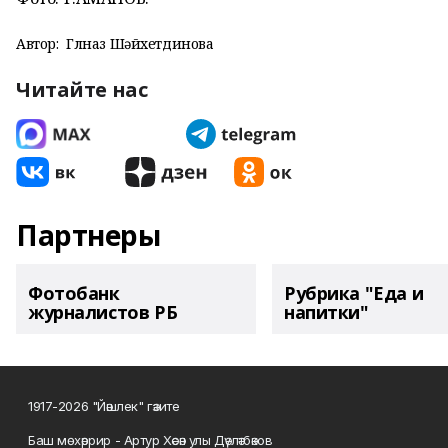
Автор:
Гөлназ Шәйхетдинова
Читайте нас
Партнеры
Фотобанк
Рубрика "Еда и
журналистов РБ
напитки"
1917-2026 "Йәшлек" гәзите
Баш мөхәррир - Артур Хәсән улы Дәүләтбәков