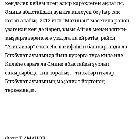
көндәлек кейем итеп алыр кәрәклеген аңлатты.
Әминә абыстайҙың ауылға килеүен беҙ һәр саҡ
көтөп алабыҙ. 2012 йыл "Мәхийән" мәсетенә район
үҙәгенән көн дә йөрөп, ҡыҙы Айгөл менән ҡатын-
ҡыҙҙарға ғәрәпсәгә уҡырға ла өйрәтһә, район
"Ағинәйҙәр" етәксеһе вазифаһын башҡарғанда ла
Бикбулат ауылында йыш күрергә тура килә ине .
Киләһе сараға ла Әминә абыстайҙы ҙурлап
саҡырырбыҙ, тип торабыҙ, – ти хәбәр итәләр
Бикбулат ауылының мәҙәниәт йортоноң
төркөмөндә.
Фото: Т.АМАНОВ.