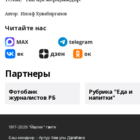
Автор:
Инсаф Хужабирганов
Читайте нас
Партнеры
Фотобанк
Рубрика "Еда и
журналистов РБ
напитки"
1917-2026 "Йәшлек" гәзите
Баш мөхәррир - Артур Хәсән улы Дәүләтбәков