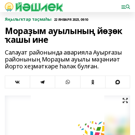
Яңылыҡтар таҫмаһы
22 ЯНВАРЯ 2023, 09:10
Мораҙым ауылының йөҙөк
ҡашы ине
Салауат районында аварияла Ауырғазы
районының Мораҙым ауылы мәҙәниәт
йорто хеҙмәткәре һәләк булған.