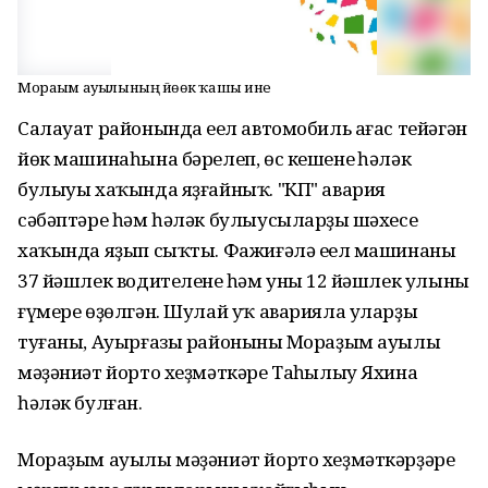
Мораҙым ауылының йөҙөк ҡашы ине
Салауат районында еңел автомобиль ағас тейәгән
йөк машинаһына бәрелеп, өс кешенең һәләк
булыуы хаҡында яҙғайныҡ. "КП" авария
сәбәптәре һәм һәләк булыусыларҙың шәхесе
хаҡында яҙып сыҡты. Фажиғәлә еңел машинаның
37 йәшлек водителенең һәм уның 12 йәшлек улының
ғүмере өҙөлгән. Шулай уҡ аварияла уларҙың
туғаны, Ауырғазы районының Мораҙым ауылы
мәҙәниәт йорто хеҙмәткәре Таңһылыу Яхина
һәләк булған.
Мораҙым ауылы мәҙәниәт йорто хеҙмәткәрҙәре