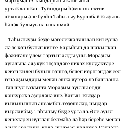
мәрхүмәнең яҡындарының ҡайғыһын
уртаҡлашҡан. Туғандары һәм коллектив
ағзалары әле булһа Таңһылыу Буранбай ҡыҙының
һәләк булыуына ышанмай.
– Таңһылыуҙың беҙҙе мәңгелеккә ташлап китеүенә
лә өс көн булып китте. Барыһын да шаңҡытҡан
фажиғәле үлем тартып алды уны. Мораҙым
ауылына аяҙ күк төҫөндәге никах күлдәктәре
кейеп килен булып төштө, бейеп йөрөгәндәй еңел
генә аҙымдары менән эшкә йүгерә лә башланы.
Тап шул ваҡытта Мораҙым ауылы етди
конкурсҡа әҙерләнә ине. Ҡатын- ҡыҙҙар
йыйылышып ансамбль төҙөнөләр, йырҙар
йырлайбыҙ. Таңһылыу беҙҙең уртала. Әле ауыл
кешеләрен йүнләп белмәһә лә һәр береһе менән
асыҡ аралаша, көлә, йылмая, көлдөрә. Сәхнәлә