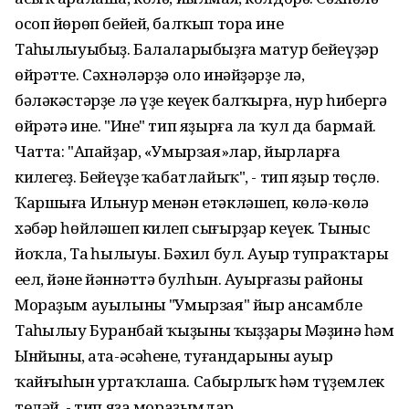
осоп йөрөп бейей, балҡып тора ине
Таңһылыуыбыҙ. Балаларыбыҙға матур бейеүҙәр
өйрәтте. Сәхнәләрҙә оло инәйҙәрҙе лә,
бәләкәстәрҙе лә үҙе кеүек балҡырға, нур һибергә
өйрәтә ине. "Ине" тип яҙырға ла ҡул да бармай.
Чатта: "Апайҙар, «Умырзая»лар, йырларға
килегеҙ. Бейеүҙе ҡабатлайыҡ", - тип яҙыр төҫлө.
Ҡаршыға Ильнур менән етәкләшеп, көлә-көлә
хәбәр һөйләшеп килеп сығырҙар кеүек. Тыныс
йоҡла, Таң һылыуы. Бәхил бул. Ауыр тупраҡтарың
еңел, йәнең йәннәттә булһын. Ауырғазы районы
Мораҙым ауылының "Умырзая" йыр ансамбле
Таңһылыу Буранбай ҡыҙының ҡыҙҙары Мәҙинә һәм
Ынйының, ата-әсәһенең, туғандарының ауыр
ҡайғыһын уртаҡлаша. Сабырлыҡ һәм түҙемлек
теләй, - тип яҙа мораҙымдар.