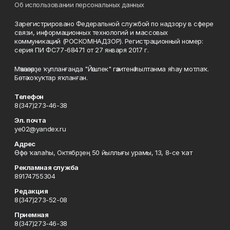
Об использовании персональных данных
Зарегистрировано Федеральной службой по надзору в сфере
связи, информационных технологий и массовых
коммуникаций (РОСКОМНАДЗОР). Регистрационный номер:
серия ПИ ФС77-68471 от 27 января 2017 г.
Мәҡәләләрҙе ҡулланғанда "Йәшлек" гәзитенә һылтанма яһау мотлаҡ.
Бөтә хоҡуҡтар яҡланған.
Телефон
8(347)273-46-38
Эл. почта
ye02@yandex.ru
Адрес
Өфө ҡалаһы, Октябрҙең 50 йыллығы урамы, 13, 8-се ҡат
Рекламная служба
89174755304
Редакция
8(347)273-52-08
Приемная
8(347)273-46-38