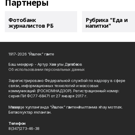
Партнеры
Фотобанк
Рубрика "Еда и
журналистов РБ
напитки"
1917-2026 "Йәшлек" гәзите
Баш мөхәррир - Артур Хәсән улы Дәүләтбәков
Об использовании персональных данных
Зарегистрировано Федеральной службой по надзору в сфере
связи, информационных технологий и массовых
коммуникаций (РОСКОМНАДЗОР). Регистрационный номер:
серия ПИ ФС77-68471 от 27 января 2017 г.
Мәҡәләләрҙе ҡулланғанда "Йәшлек" гәзитенә һылтанма яһау мотлаҡ.
Бөтә хоҡуҡтар яҡланған.
Телефон
8(347)273-46-38