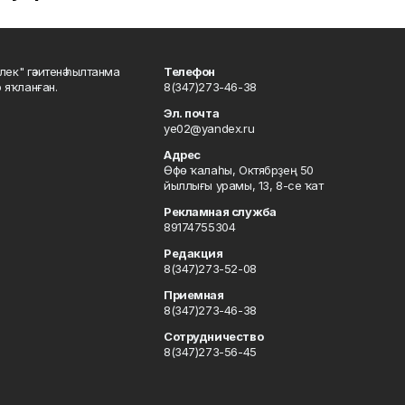
шлек" гәзитенә һылтанма
Телефон
р яҡланған.
8(347)273-46-38
Эл. почта
ye02@yandex.ru
Адрес
Өфө ҡалаһы, Октябрҙең 50
йыллығы урамы, 13, 8-се ҡат
Рекламная служба
89174755304
Редакция
8(347)273-52-08
Приемная
8(347)273-46-38
Сотрудничество
8(347)273-56-45