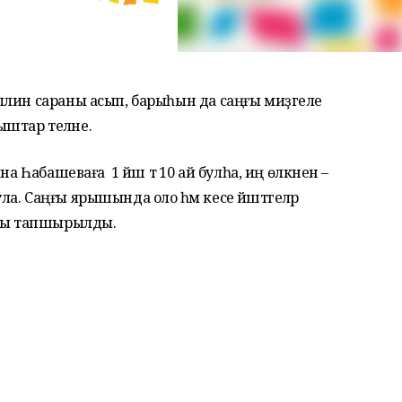
ллин сараны асып, барыһын да саңғы миҙгеле
ңыштар теләне.
а Һабашеваға 1 йәш тә 10 ай булһа, иң өлкәненә –
. Саңғы ярышында оло һәм кесе йәштәгеләр
ары тапшырылды.