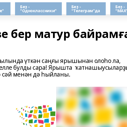
Беҙ -
Беҙ -
Беҙ -
е"
"Одноклассники"
"Телеграм"да
"МАХ
е бер матур байрамғ
уылында үткән саңғы ярышынан олоһо ла,
үңелле булды сара! Ярышта ҡатнашыусыларҙ
 сәй менән дә һыйланы.