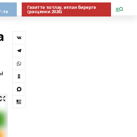
Гәзиттә ҡотлау, иғлан бирергә
"-та
(расценки 2026)
а
ы