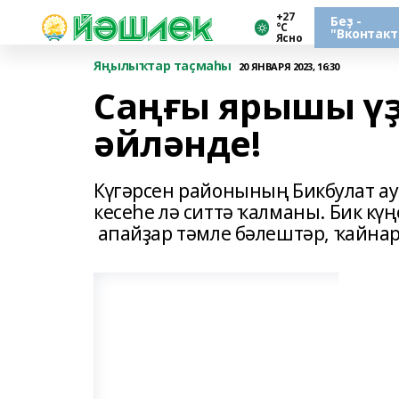
+27
Беҙ -
°С
"Вконтакт
Ясно
Яңылыҡтар таҫмаһы
20 ЯНВАРЯ 2023, 16:30
Саңғы ярышы үҙ
әйләнде!
Күгәрсен районының Бикбулат а
кесеһе лә ситтә ҡалманы. Бик к
апайҙар тәмле бәлештәр, ҡайнар