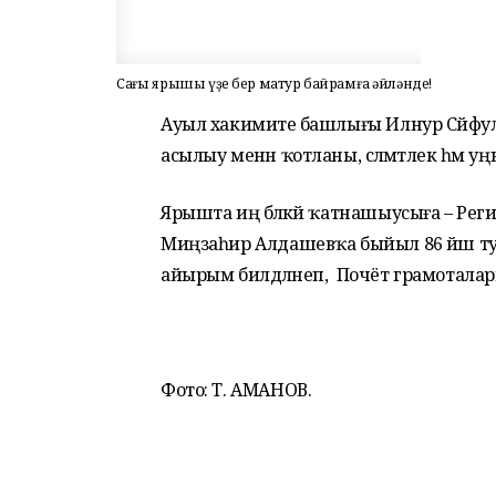
Саңғы ярышы үҙе бер матур байрамға әйләнде!
Ауыл хакимиәте башлығы Илнур Сәйфу
асылыу менән ҡотланы, сәләмәтлек һәм у
Ярышта иң бәләкәй ҡатнашыусыға – Регин
Миңзаһир Алдашевҡа быйыл 86 йәш тула
айырым билдәләнеп, Почёт грамотал
Фото: Т. АМАНОВ.