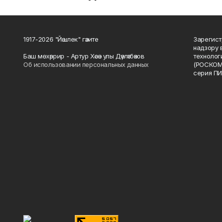
1917-2026 "Йәшлек" гәзите
Зарегист
надзору 
Баш мөхәррир - Артур Хәсән улы Дәүләтбәков
технолог
Об использовании персональных данных
(РОСКОМ
серия ПИ