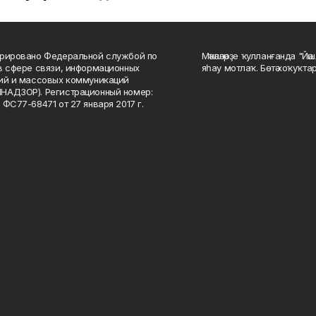
рировано Федеральной службой по
Мәҡәләләрҙе ҡулланғанда "Йә
в сфере связи, информационных
яһау мотлаҡ. Бөтә хоҡуҡта
ий и массовых коммуникаций
НАДЗОР). Регистрационный номер:
 ФС77-68471 от 27 января 2017 г.