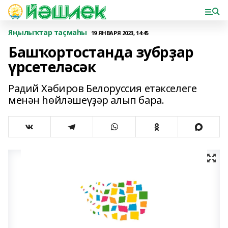
Яңылыҡтар таҫмаһы
19 ЯНВАРЯ 2023, 14:45
Башҡортостанда зубрҙар
үрсетеләсәк
Радий Хәбиров Белоруссия етәкселеге
менән һөйләшеүҙәр алып бара.