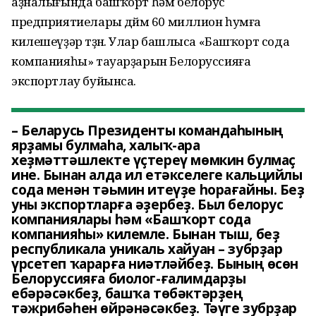
аҙналығында башҡорт һәм белорус
предприятиелары дөйөм 60 миллион һумға
килешеүҙәр төҙөнө. Улар башлыса «Башҡорт сода
компанияһы» тауарҙарын Белоруссияға
экспортлау буйынса.
– Беларусь Президенты командаһының
ярҙамы булмаһа, халыҡ-ара
хеҙмәттәшлекте үҫтереү мөмкин булмаҫ
ине. Бынан алда ил етәкселеге кальцийлы
сода менән тәьмин итеүҙе һорағайны. Беҙ
уны экспортларға әҙербеҙ. Был белорус
компаниялары һәм «Башҡорт сода
компанияһы» килемле. Бынан тыш, беҙ
республикала уникаль хайуан – зубрҙар
үрсетеп ҡарарға ниәтләйбеҙ. Бының өсөн
Белоруссияға биолог-ғалимдарҙы
ебәрәсәкбеҙ, башҡа төбәктәрҙең
тәжрибәһен өйрәнәсәкбеҙ. Тәүге зубрҙар