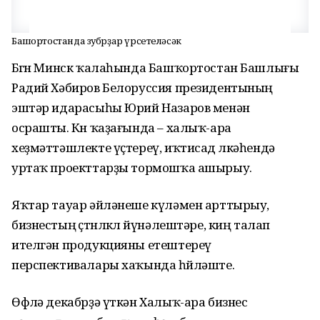
Башҡортостанда зубрҙар үрсетеләсәк
Бөгөн Минск ҡалаһында Башҡортостан Башлығы
Радий Хәбиров Белоруссия президентының
эштәр идарасыһы Юрий Назаров менән
осрашты. Көн ҡаҙағында – халыҡ-ара
хеҙмәттәшлекте үҫтереү, иҡтисад өлкәһендә
уртаҡ проекттарҙы тормошҡа ашырыу.
Яҡтар тауар әйләнеше күләмен арттырыу,
бизнестың өҫтөнлөклө йүнәлештәре, киң талап
ителгән продукцияны етештереү
перспективалары хаҡында һөйләште.
Өфөлә декабрҙә үткән Халыҡ-ара бизнес