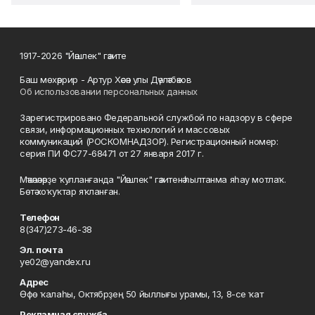
1917-2026 "Йәшлек" гәзите
Баш мөхәррир - Артур Хәсән улы Дәүләтбәков
Об использовании персональных данных
Зарегистрировано Федеральной службой по надзору в сфере
связи, информационных технологий и массовых
коммуникаций (РОСКОМНАДЗОР). Регистрационный номер:
серия ПИ ФС77-68471 от 27 января 2017 г.
Мәҡәләләрҙе ҡулланғанда "Йәшлек" гәзитенә һылтанма яһау мотлаҡ.
Бөтә хоҡуҡтар яҡланған.
Телефон
8(347)273-46-38
Эл. почта
ye02@yandex.ru
Адрес
Өфө ҡалаһы, Октябрҙең 50 йыллығы урамы, 13, 8-се ҡат
Рекламная служба