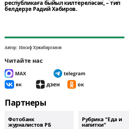
республикаға быйыл килтереләсәк, – тип
белдерҙе Радий Хәбиров.
Автор:
Инсаф Хужабирганов
Читайте нас
Партнеры
Фотобанк
Рубрика "Еда и
журналистов РБ
напитки"