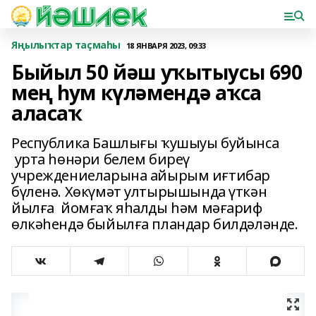
Яңылыҡтар таҫмаһы
18 ЯНВАРЯ 2023, 09:33
Быйыл 50 йәш уҡытыусы 690
мең һум күләмендә аҡса
аласаҡ
Республика Башлығы ҡушыуы буйынса
урта һөнәри белем биреү
учреждениеларына айырым иғтибар
бүленә. Хөкүмәт ултырышында үткән
йылға йомғаҡ яһалды һәм мәғариф
өлкәһендә быйылға пландар билдәләнде.