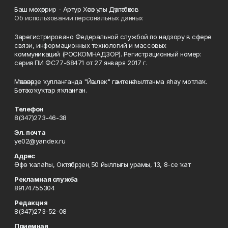
Баш мөхәррир - Артур Хәсән улы Дәүләтбәков
Об использовании персональных данных
Зарегистрировано Федеральной службой по надзору в сфере
связи, информационных технологий и массовых
коммуникаций (РОСКОМНАДЗОР). Регистрационный номер:
серия ПИ ФС77-68471 от 27 января 2017 г.
Мәҡәләләрҙе ҡулланғанда "Йәшлек" гәзитенә һылтанма яһау мотлаҡ.
Бөтә хоҡуҡтар яҡланған.
Телефон
8(347)273-46-38
Эл. почта
ye02@yandex.ru
Адрес
Өфө ҡалаһы, Октябрҙең 50 йыллығы урамы, 13, 8-се ҡат
Рекламная служба
89174755304
Редакция
8(347)273-52-08
Приемная