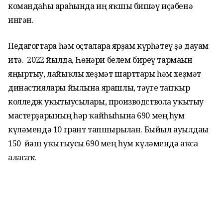
командаһы араһында иң яҡшы бишәү иҫәбенә
ингән.
Педагогтарға һәм оҫталарға ярҙам күрһәтеү ҙә дауам
итә. 2022 йылда, Һөнәри белем биреү тармағын
яңыртыу, лайыҡлы хеҙмәт шарттары һәм хеҙмәт
династиялары йылына ярашлы, тәүге тапҡыр
колледж уҡытыусылары, производствола уҡытыу
мастерҙарының һәр ҡайһыһына 690 мең һум
күләмендә 10 грант тапшырылған. Быйыл ауылдағы
150 йәш уҡытыусы 690 мең һум күләмендә аҡса
аласаҡ.