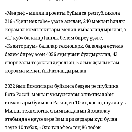
«Мәғариф» милли проекты буйынса республикала
216 «Үҫеш нөктәһе» үҙәге асылған, 240 мәктәп һанлы
ҡорамал комплекттары менән йыһазландырылған, 7
«IT-куб» балалар һанлы белем биреү үҙәге,
«Кванториум» балалар технопарк, балаларға өҫтәмә
белем биреү өсөн 4056 яңы урын булдырылған, 43
спорт залы төҙөкләндерелгән, 5 асыҡ яҫылыҡтағы
ҡоролма менән йыһазландырылған.
2022 йыл йомғаҡтары буйынса беҙҙең республика
Бөтә Рәсәй мәктәп уҡыусылары олимпиадаһы
йомғаҡтары буйынса Рәсәйҙең 10 иң көслө, шулай уҡ
Милли технологик олимпиаданың йомғаҡлау
этабында еңеүселәре һәм призерҙары күп булған
тәүге 10 төбәк, «Оло тәнәфес»тең 86 төбәк