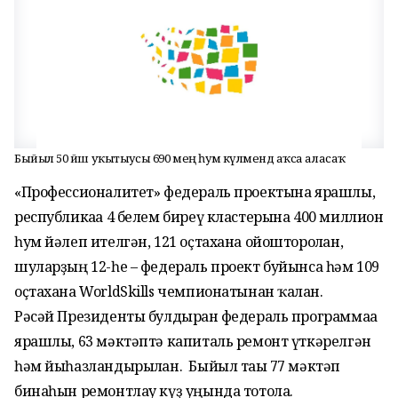
Быйыл 50 йәш уҡытыусы 690 мең һум күләмендә аҡса аласаҡ
«Профессионалитет» федераль проектына ярашлы,
республикаға 4 белем биреү кластерына 400 миллион
һум йәлеп ителгән, 121 оҫтахана ойошторолған,
шуларҙың 12-һе – федераль проект буйынса һәм 109
оҫтахана WorldSkills чемпионатынан ҡалған.
Рәсәй Президенты булдырған федераль программаға
ярашлы, 63 мәктәптә капиталь ремонт үткәрелгән
һәм йыһазландырылған. Быйыл тағы 77 мәктәп
бинаһын ремонтлау күҙ уңында тотола.