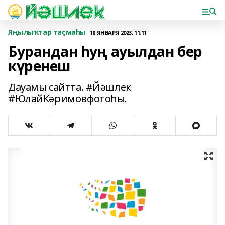
Яңылыҡтар таҫмаһы
18 ЯНВАРЯ 2023, 11:11
Бурандан һуң ауылдан бер
күренеш
Дауамы сайтта. #Йәшлек
#ЮлайКәримовфотоһы.