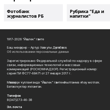
Фотобанк
Рубрика "Еда и
журналистов РБ
напитки"
1917-2026 "Йәшлек" гәзите
Баш мөхәррир - Артур Хәсән улы Дәүләтбәков
Об использовании персональных данных
Зарегистрировано Федеральной службой по надзору в сфере
связи, информационных технологий и массовых
коммуникаций (РОСКОМНАДЗОР). Регистрационный номер:
серия ПИ ФС77-68471 от 27 января 2017 г.
Мәҡәләләрҙе ҡулланғанда "Йәшлек" гәзитенә һылтанма яһау мотлаҡ.
Бөтә хоҡуҡтар яҡланған.
Телефон
8(347)273-46-38
Эл. почта