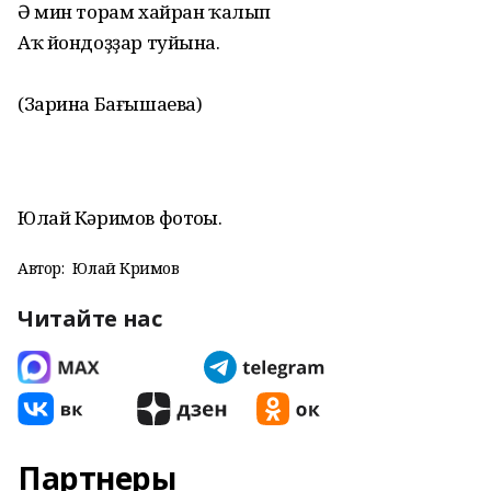
Ә мин торам хайран ҡалып
Аҡ йондоҙҙар туйына.
(Зарина Бағышаева)
Юлай Кәримов фотоһы.
Автор:
Юлай Кәримов
Читайте нас
Партнеры