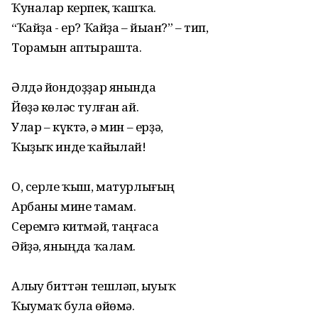
Ҡуналар керпек, ҡашҡа.
“Ҡайҙа - ер? Ҡайҙа – йыһан?” – тип,
Торамын аптырашта.
Әлдә йондоҙҙар янында
Йөҙә көләс тулған ай.
Улар – күктә, ә мин – ерҙә,
Ҡыҙыҡ инде ҡайһылай!
О, серле ҡыш, матурлығың
Арбаны мине тамам.
Серемгә китмәй, таңғаса
Әйҙә, яныңда ҡалам.
Алһыу биттән тешләп, һыуыҡ
Ҡыумаҡ була өйөмә.