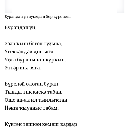
Бурандан һуң ауылдан бер күренеш
Бурандан һуң
Зәһәр ҡыш бөгөн туҙына,
Үсеккәндәй донъяға.
Уҫал буранынан ҡурҡып,
Эттәр инә ояға.
Бүреләй олоған буран
Тынды тик кискә табан.
Ошо ап-аҡ һил тынлыҡтан
Йәнгә ҡыуаныс табам.
Күктән төшкән көмөш ҡарҙар