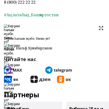
8 (800) 222 22 22
#Аңлатабыҙ_Башҡортостан
Берҙәм һалым иҫәбе. Нимә ул?
Автор:
Инсаф Хужабирганов
Читайте нас
Партнеры
Фотобанк
Рубрика "Еда и