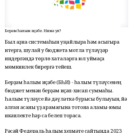
Берҙәм һалым иҫәбе. Нимә ул?
Был ҡаҙна системаһын уңайлыраҡ һәм асығыраҡ
итергә, шулай уҡ бюджетҡа мотлаҡ түләүҙәр
индергәндә төрлө хаталарға юл ҡуймаҫҡа
мөмкинлек бирергә тейеш.
Берҙәм һалым иҫәбе (БҺИ) - һалым түләүсенең
бюджет менән берҙәм иҫәп-хисап суммаһы.
Һалым түләүсе йә дәүләткә бурысы булыуын, йә
ҡалған аҡсаны үҙ ҡарамағына тотона аламы-юҡмы
икәнлекте һәр саҡ белеп торасаҡ.
Рәсәй Федераль һалым хеҙмәте сайтында 2023