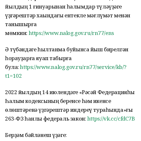
йылдың 1 ғинуарынан һалымдар түләүҙәге
үҙгәрештәр хаҡындағы ентекле мәғлүмәт менән
танышырға
мөмкин:
https://www.nalog.gov.ru/rn77/ens
Ә түбәндәге һылтанма буйынса йыш бирелгән
һорауҙарға яуап табырға
була:
https://www.nalog.gov.ru/rn77/service/kb/?
t1=102
2022 йылдың 14 июлендәге «Рәсәй Федерацияһы
Һалым кодексының беренсе һәм икенсе
өлөштәренә үҙгәрештәр индереү тураһында»ғы
263-ФЗ һанлы федераль закон:
https://vk.cc/cfdC7B
Берҙәм бәйләнеш үҙәге: