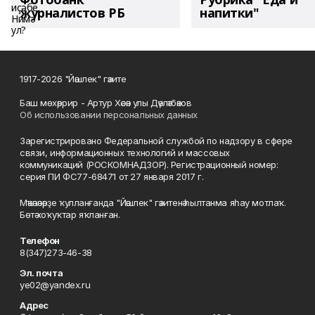
журналистов РБ
напитки"
1917-2026 "Йәшлек" гәзите
Баш мөхәррир - Артур Хәсән улы Дәүләтбәков
Об использовании персональных данных
Зарегистрировано Федеральной службой по надзору в сфере
связи, информационных технологий и массовых
коммуникаций (РОСКОМНАДЗОР). Регистрационный номер:
серия ПИ ФС77-68471 от 27 января 2017 г.
Мәҡәләләрҙе ҡулланғанда "Йәшлек" гәзитенә һылтанма яһау мотлаҡ.
Бөтә хоҡуҡтар яҡланған.
Телефон
8(347)273-46-38
Эл. почта
ye02@yandex.ru
Адрес