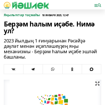
Яңылыҡтар таҫмаһы
18 ЯНВАРЯ 2023, 12:47
Берҙәм һалым иҫәбе. Нимә
ул?
2023 йылдың 1 ғинуарынан Рәсәйҙә
дәүләт менән иҫәпләшеүҙең яңы
механизмы - Берҙәм һалым иҫәбе эшләй
башланы.