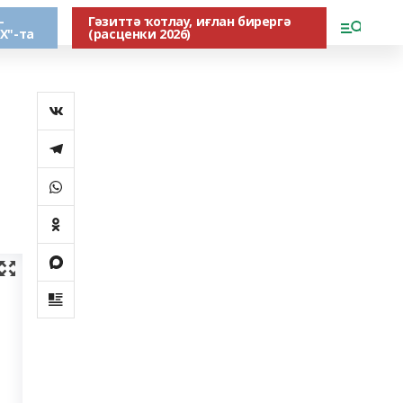
-
Гәзиттә ҡотлау, иғлан бирергә
Х"-та
(расценки 2026)