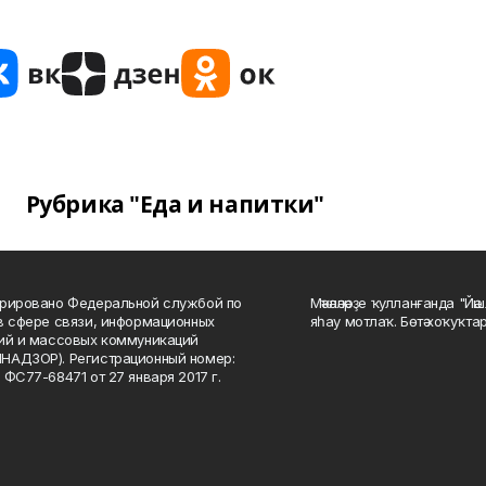
Рубрика "Еда и напитки"
рировано Федеральной службой по
Мәҡәләләрҙе ҡулланғанда "Йә
в сфере связи, информационных
яһау мотлаҡ. Бөтә хоҡуҡта
ий и массовых коммуникаций
НАДЗОР). Регистрационный номер:
 ФС77-68471 от 27 января 2017 г.