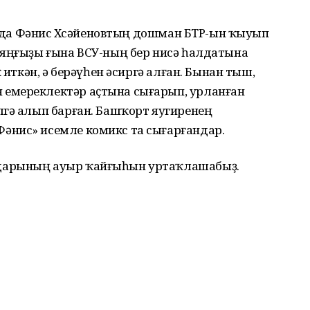
йында Фәнис Хөсәйеновтың дошман БТР-ын ҡыуып
 яңғыҙы ғына ВСУ-ның бер нисә һалдатына
 иткән, ә берәүһен әсиргә алған. Бынан тыш,
емереклектәр аҫтына сығарып, урланған
лгә алып барған. Башҡорт яугиренең
әнис» исемле комикс та сығарғандар.
дарының ауыр ҡайғыһын уртаҡлашабыҙ.