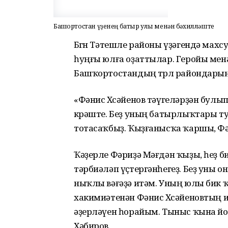
Башҡортостан үҙенең батыр улы менән бәхилләште
Бөгөн Тәтешле районы үҙәгендә махс
һуңғы юлға оҙаттылар. Геройы мен
Башҡортостандың төрлө райондар
«Фәнис Хөсәйенов тәүгеләрҙән булы
көрәште. Беҙ уның батырлыҡтары ту
тотасаҡбыҙ. Ҡыҙғанысҡа ҡаршы, Фәни
Ҡәҙерле Фәриҙә Мәғдән ҡыҙы, һеҙ б
тәрбиәләп үҫтергәнһегеҙ. Беҙ уны о
ныҡлы вәғәҙә итәм. Уның юлы бик ҡ
хакимиәтенән Фәнис Хөсәйеновтың
әҙерләүен һорайым. Тыныс ҡына йоҡ
Хәбиров.