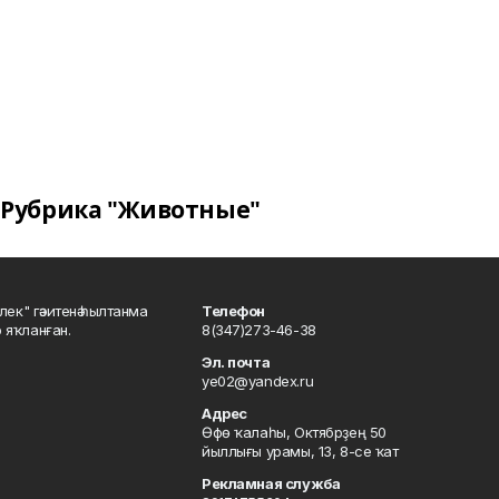
Рубрика "Животные"
шлек" гәзитенә һылтанма
Телефон
р яҡланған.
8(347)273-46-38
Эл. почта
ye02@yandex.ru
Адрес
Өфө ҡалаһы, Октябрҙең 50
йыллығы урамы, 13, 8-се ҡат
Рекламная служба