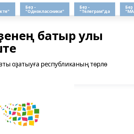
Беҙ -
Беҙ -
Беҙ 
кте"
"Одноклассники"
"Телеграм"да
"МА
ҙенең батыр улы
ште
вты оҙатыуға республиканың төрлө