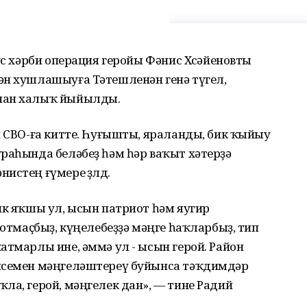
ус хәрби операция геройы Фәнис Хөсәйеновты
ән хушлашыуға Тәтешленән генә түгел,
ынан халыҡ йыйылды.
п СВО-ға китте. Һуғышты, яраланды, бик ҡыйыу
раһында беләбеҙ һәм һәр ваҡыт хәтерҙә
стең ғүмере өҙөлдө.
ик яҡшы ул, ысын патриот һәм яугир
нотмаҫбыҙ, күңелебеҙҙә мәңге һаҡларбыҙ, тип
атмарлы ине, әммә ул - ысын герой. Район
 исемен мәңгеләштереү буйынса тәҡдимдәр
ла, герой, мәңгелек дан», — тине Радий