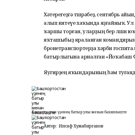
Хәтерегеҙгә төшөрәбеҙ, сентябрь а
алып китеүе хаҡында яҙғайныҡ. Ул
ҡаршы торған, уларҙың бер өлөшөн юҡ
яҡташыбыҙ яраланған командирын 
бронетранспортерҙа хәрби госпита
батырлығына арналған «Йоҡабаш Ф
Яугирҙең яҡындарының һәм туған
Башҡортостан үҙенең батыр улы менән бәхилләште
Автор:
Инсаф Хужабирганов