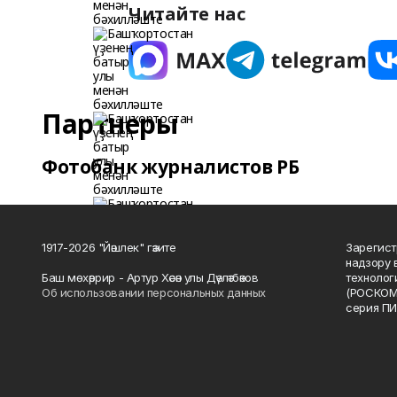
Читайте нас
Партнеры
Фотобанк журналистов РБ
1917-2026 "Йәшлек" гәзите
Зарегист
надзору 
Баш мөхәррир - Артур Хәсән улы Дәүләтбәков
технолог
Об использовании персональных данных
(РОСКОМ
серия ПИ