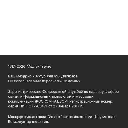
1917-2026 "Йәшлек" гәзите
Баш мөхәррир - Артур Хәсән улы Дәүләтбәков
Об использовании персональных данных
Зарегистрировано Федеральной службой по надзору в сфере
связи, информационных технологий и массовых
коммуникаций (РОСКОМНАДЗОР). Регистрационный номер:
серия ПИ ФС77-68471 от 27 января 2017 г.
Мәҡәләләрҙе ҡулланғанда "Йәшлек" гәзитенә һылтанма яһау мотлаҡ.
Бөтә хоҡуҡтар яҡланған.