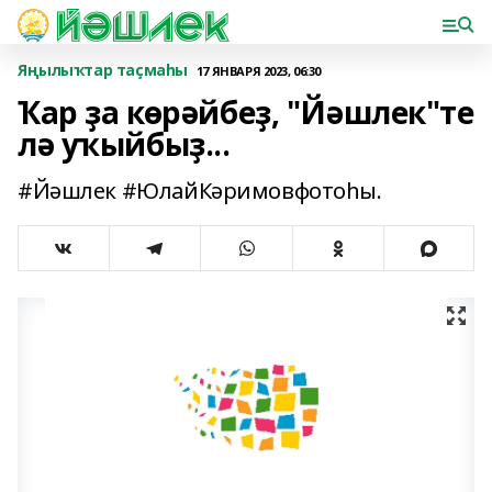
Яңылыҡтар таҫмаһы
17 ЯНВАРЯ 2023, 06:30
Ҡар ҙа көрәйбеҙ, "Йәшлек"те
лә уҡыйбыҙ...
#Йәшлек #ЮлайКәримовфотоһы.