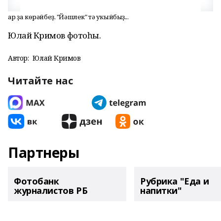
Ҡар ҙа көрәйбеҙ, "Йәшлек" тә уҡыйбыҙ...
Юлай Кәримов фотоһы.
Автор:
Юлай Кәримов
Читайте нас
Партнеры
Фотобанк
Рубрика "Еда и
журналистов РБ
напитки"