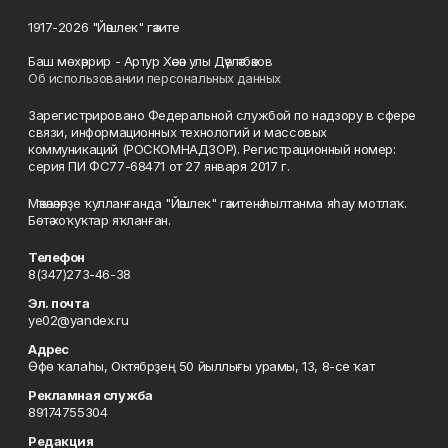
1917-2026 "Йәшлек" гәзите
Баш мөхәррир - Артур Хәсән улы Дәүләтбәков
Об использовании персональных данных
Зарегистрировано Федеральной службой по надзору в сфере
связи, информационных технологий и массовых
коммуникаций (РОСКОМНАДЗОР). Регистрационный номер:
серия ПИ ФС77-68471 от 27 января 2017 г.
Мәҡәләләрҙе ҡулланғанда "Йәшлек" гәзитенә һылтанма яһау мотлаҡ.
Бөтә хоҡуҡтар яҡланған.
Телефон
8(347)273-46-38
Эл. почта
ye02@yandex.ru
Адрес
Өфө ҡалаһы, Октябрҙең 50 йыллығы урамы, 13, 8-се ҡат
Рекламная служба
89174755304
Редакция