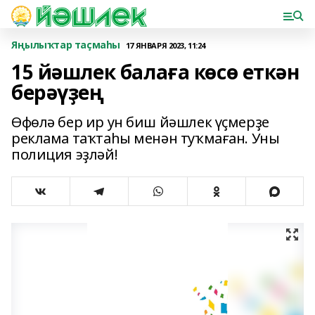
Яңылыҡтар таҫмаһы
17 ЯНВАРЯ 2023, 11:24
15 йәшлек балаға көсө еткән
берәүҙең
Өфөлә бер ир ун биш йәшлек үҫмерҙе
реклама таҡтаһы менән туҡмаған. Уны
полиция эҙләй!