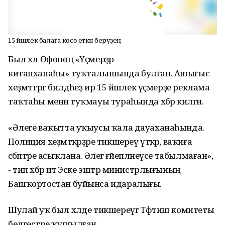
15 йәшлек балаға көсө еткән берәүҙең
Был хәл Өфөнөң «Үҫмерҙәр
китапханаһы» туҡталышында булған. Ашығыс
хеҙмәттәргә билдәһеҙ ир 15 йәшлек үҫмерҙе реклама
таҡтаһы менән туҡмауы тураһында хәбәр килгән.
«Әлеге ваҡытта уҡыусы ҡала дауаханаһында.
Полиция хеҙмәткәрҙәре тикшереү үткәрә, ваҡиға
сәбәптәре асыҡлана. Әлегә ғәйепләнеүсе табылмаған»,
- тип хәбәр итә Эске эштәр министрлығының
Башҡортостан буйынса идаралығы.
Шулай уҡ был хәлде тикшереүгә Тәфтиш комитеты
белгестәре ҡушылған.