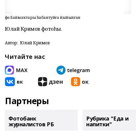
Өфө Баймаҡтары һабантуйға йыйылған
Юлай Кәримов фотоһы.
Автор:
Юлай Кәримов
Читайте нас
Партнеры
Фотобанк
Рубрика "Еда и
журналистов РБ
напитки"