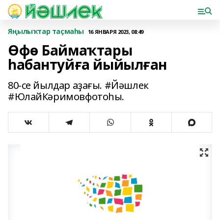
Яңылыҡтар таҫмаһы
16 ЯНВАРЯ 2023, 08:49
Өфө Баймаҡтары
һабантуйға йыйылған
80-се йылдар аҙағы. #Йәшлек
#ЮлайКәримовфотоһы.