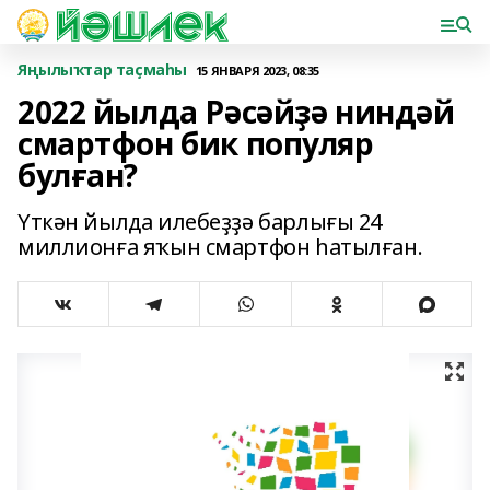
Яңылыҡтар таҫмаһы
15 ЯНВАРЯ 2023, 08:35
2022 йылда Рәсәйҙә ниндәй
смартфон бик популяр
булған?
Үткән йылда илебеҙҙә барлығы 24
миллионға яҡын смартфон һатылған.