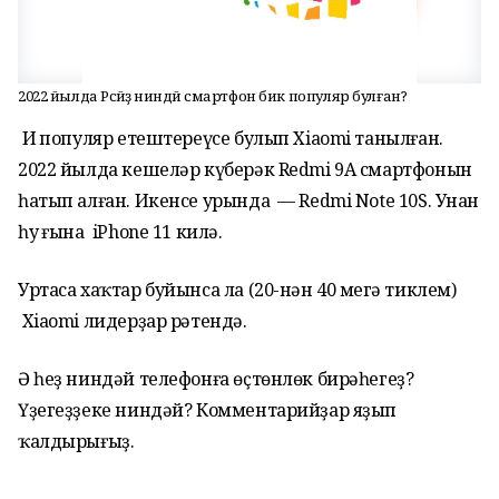
2022 йылда Рәсәйҙә ниндәй смартфон бик популяр булған?
Иң популяр етештереүсе булып Xiaomi танылған.
2022 йылда кешеләр күберәк Redmi 9A смартфонын
һатып алған. Икенсе урында — Redmi Note 10S. Унан
һуң ғына iPhone 11 килә.
Уртаса хаҡтар буйынса ла (20-нән 40 меңгә тиклем)
Xiaomi лидерҙар рәтендә.
Ә һеҙ ниндәй телефонға өҫтөнлөк бирәһегеҙ?
Үҙегеҙҙеке ниндәй? Комментарийҙар яҙып
ҡалдырығыҙ.