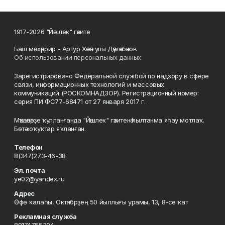
1917-2026 "Йәшлек" гәзите
Баш мөхәррир - Артур Хәсән улы Дәүләтбәков
Об использовании персональных данных
Зарегистрировано Федеральной службой по надзору в сфере
связи, информационных технологий и массовых
коммуникаций (РОСКОМНАДЗОР). Регистрационный номер:
серия ПИ ФС77-68471 от 27 января 2017 г.
Мәҡәләләрҙе ҡулланғанда "Йәшлек" гәзитенә һылтанма яһау мотлаҡ.
Бөтә хоҡуҡтар яҡланған.
Телефон
8(347)273-46-38
Эл. почта
ye02@yandex.ru
Адрес
Өфө ҡалаһы, Октябрҙең 50 йыллығы урамы, 13, 8-се ҡат
Рекламная служба
89174755304