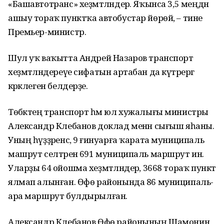
«Башавтотранс» хеҙмәтләндерә. Яҡынса 3,5 меңдән
ашыу тораҡ пунктҡа автобустар йөрөй,
– тине
Премьер-министр.
Шул уҡ ваҡытта Андрей Назаров транспорт
хеҙмәтләндереүе сифатын артабан да күтәрергә
кәрәклеген белдерҙе.
Төбәктең транспорт һәм юл хужалығы министры
Александр Клебанов доклад менән сығыш яһаны.
Уның һүҙҙәренсә, 9 ғинуарға ҡарата муниципаль
машрут селтәренә 691 муниципаль маршрут инә.
Уларҙы 64 ойошма хеҙмәтләндерә, 3668 тораҡ пункт
ялмап алынған. Өфө районында 86 муниципаль-
ара маршрут булдырылған.
Александр Клебанов Өфө районының Шамонин