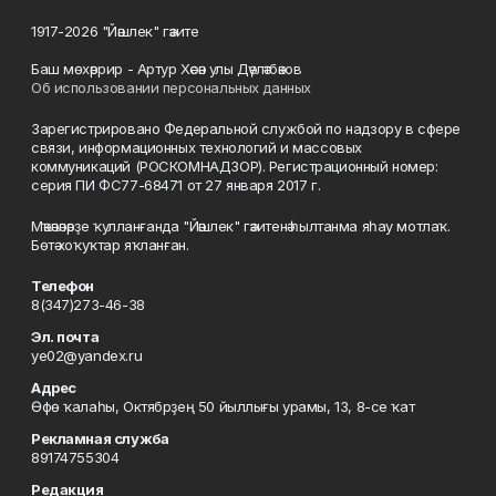
1917-2026 "Йәшлек" гәзите
Баш мөхәррир - Артур Хәсән улы Дәүләтбәков
Об использовании персональных данных
Зарегистрировано Федеральной службой по надзору в сфере
связи, информационных технологий и массовых
коммуникаций (РОСКОМНАДЗОР). Регистрационный номер:
серия ПИ ФС77-68471 от 27 января 2017 г.
Мәҡәләләрҙе ҡулланғанда "Йәшлек" гәзитенә һылтанма яһау мотлаҡ.
Бөтә хоҡуҡтар яҡланған.
Телефон
8(347)273-46-38
Эл. почта
ye02@yandex.ru
Адрес
Өфө ҡалаһы, Октябрҙең 50 йыллығы урамы, 13, 8-се ҡат
Рекламная служба
89174755304
Редакция