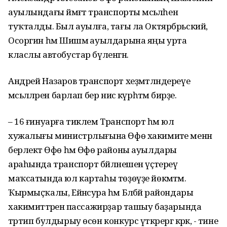
ауылындағы йәмәғәт транспорты мәсьәләһенә
туҡталды. Был ауылға, тағы ла Октярбрьский,
Осоргин һәм Шишмә ауылдарына яңы урта
класлы автобустар бүленгән.
Андрей Назаров транспорт хеҙмәтләндереүе
мәсьәләләрен барлап бер нисә күрһәтмә бирҙе.
– 16 ғинуарға тиклем Транспорт һәм юл
хужалығы министрлығына Өфө хакимиәте менән
берлектә Өфө һәм Өфө районы ауылдары
араһында транспорт бәйләнешен үҫтереү
маҡсатында юл картаһы төҙөүҙе йөкмәтәм.
Ҡырмыҫҡалы, Ейәнсура һәм Бәләбәй райондары
хакимиәттәренә пассажирҙар ташыу баҙарында
тәртип булдырыу өсөн конкурс үткәрергә кәрәк, - тине