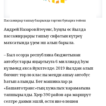
Пассажирҙар ташыу баҙарында тәртип булырға тейеш
Андрей Назаров әйтеүенсә, һуңғы өс йылда
пассажирҙарҙы ташыу сифатын күтәреү
маҡсатында әүҙем эш алып барыла.
– Был осорҙа республика бюджетынан
автобустарҙы яңыртыуға 6 миллиард һум
күләмендә аҡса йүнәлтелде. 2019 йылдан алып
бөгөнгәсә төрлө класлы меңдән ашыу автобус
һатып алынды. Бөтә машиналар ҙа
«Башавтотранс»тың хужалыҡ ҡарамағына
тапшырылды. Хәҙер 390 район-ара маршрут
селтәре даими эшләй, өстән ике өлөшөн