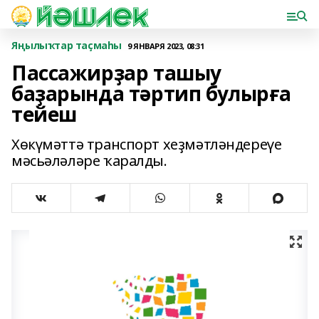
Яңылыҡтар таҫмаһы
9 ЯНВАРЯ 2023, 08:31
Пассажирҙар ташыу
баҙарында тәртип булырға
тейеш
Хөкүмәттә транспорт хеҙмәтләндереүе
мәсьәләләре ҡаралды.