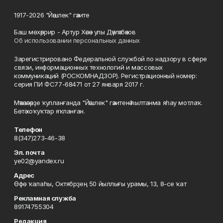
1917-2026 "Йәшлек" гәзите
Баш мөхәррир - Артур Хәсән улы Дәүләтбәков
Об использовании персональных данных
Зарегистрировано Федеральной службой по надзору в сфере
связи, информационных технологий и массовых
коммуникаций (РОСКОМНАДЗОР). Регистрационный номер:
серия ПИ ФС77-68471 от 27 января 2017 г.
Мәҡәләләрҙе ҡулланғанда "Йәшлек" гәзитенә һылтанма яһау мотлаҡ.
Бөтә хоҡуҡтар яҡланған.
Телефон
8(347)273-46-38
Эл. почта
ye02@yandex.ru
Адрес
Өфө ҡалаһы, Октябрҙең 50 йыллығы урамы, 13, 8-се ҡат
Рекламная служба
89174755304
Редакция