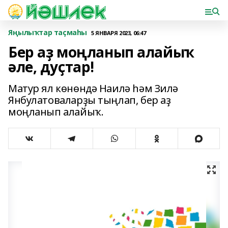
Яңылыҡтар таҫмаһы
5 ЯНВАРЯ 2023, 06:47
Бер аҙ моңланып алайыҡ
әле, дуҫтар!
Матур ял көнөндә Наилә һәм Зилә
Янбулатоваларҙы тыңлап, бер аҙ
моңланып алайыҡ.