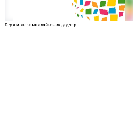
Бер аҙ моңланып алайыҡ әле, дуҫтар!