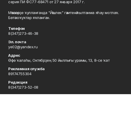
серия ПИ ФС77-68471 от 27 января 2017 г.
Мәҡәләләрҙе ҡулланғанда "Йәшлек" гәзитенә һылтанма яһау мотлаҡ.
Бөтә хоҡуҡтар яҡланған.
Телефон
8(347)273-46-38
Эл. почта
ye02@yandex.ru
Адрес
Өфө ҡалаһы, Октябрҙең 50 йыллығы урамы, 13, 8-се ҡат
Рекламная служба
89174755304
Редакция
8(347)273-52-08
Приемная
8(347)273-46-38
Сотрудничество
8(347)273-56-45