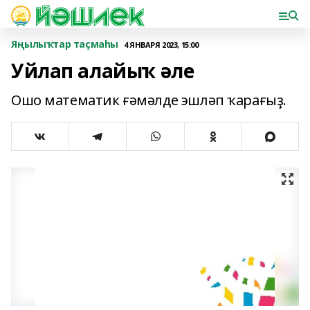
Яңылыҡтар таҫмаһы
4 ЯНВАРЯ 2023, 15:00
Уйлап алайыҡ әле
Ошо математик ғәмәлде эшләп ҡарағыҙ.