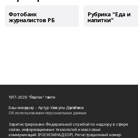
Фотобанк
Рубрика "Еда и
журналистов РБ
напитки"
1917-2026 "Йәшлек" гәзите
Баш мөхәррир - Артур Хәсән улы Дәүләтбәков
Об использовании персональных данных
Зарегистрировано Федеральной службой по надзору в сфере
связи, информационных технологий и массовых
коммуникаций (РОСКОМНАДЗОР). Регистрационный номер: