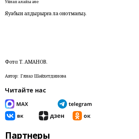
Уйлап алайыҡ әле
Яуабын ҡалдырырға ла онотмағыҙ.
Фото: Т. АМАНОВ.
Автор:
Гөлназ Шәйхетдинова
Читайте нас
Партнеры