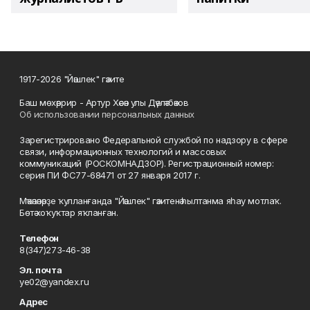
1917-2026 "Йәшлек" гәзите
Баш мөхәррир - Артур Хәсән улы Дәүләтбәков
Об использовании персональных данных
Зарегистрировано Федеральной службой по надзору в сфере
связи, информационных технологий и массовых
коммуникаций (РОСКОМНАДЗОР). Регистрационный номер:
серия ПИ ФС77-68471 от 27 января 2017 г.
Мәҡәләләрҙе ҡулланғанда "Йәшлек" гәзитенә һылтанма яһау мотлаҡ.
Бөтә хоҡуҡтар яҡланған.
Телефон
8(347)273-46-38
Эл. почта
ye02@yandex.ru
Адрес