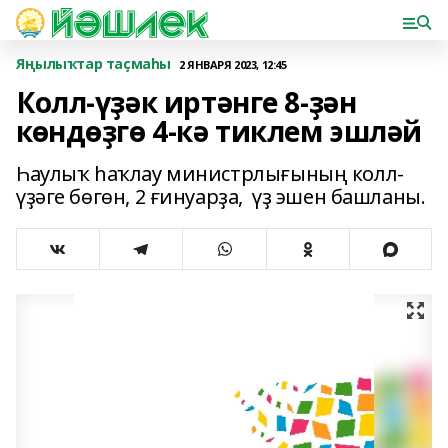
Яңылыҡтар таҫмаһы
2 ЯНВАРЯ 2023, 12:45
Колл-үҙәк иртәнге 8-ҙән
көндөҙгө 4-кә тиклем эшләй
Һаулыҡ һаҡлау министрлығының колл-
үҙәге бөгөн, 2 ғинуарҙа, үҙ эшен башланы.