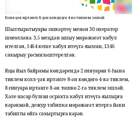
Колл-үҙәк иртәнге 8-ҙән көндөҙгө 4-кә тиклем эшләй
Шылтыратыуҙарҙы эшкәртеү менән 30 оператор
шөғөлләнә. 3,5 меңдән ашыу мөрәжәғәт ҡабул
ителгән, 1464 кеше ҡабул итеүгә яҙылған, 1346
саҡырыу рәсмиләштерелгән.
Яңы йыл байрамы көндәрендә 2 ғинуарҙан 6-һына
тиклем колл-үҙәк иртәнге 8-ҙән көндөҙгө 4-кә тиклем,
8 ғинуарҙа иртәнге 8-ҙән төшкө 2-гә тиклем эшләй.
Хәле насар булған осраҡта ҡабул итеүгә яҙылырға
кәрәкмәй, дежур табипҡа мөрәжәғәт итергә йәки
табипты өйгә саҡыртырға кәрәк.