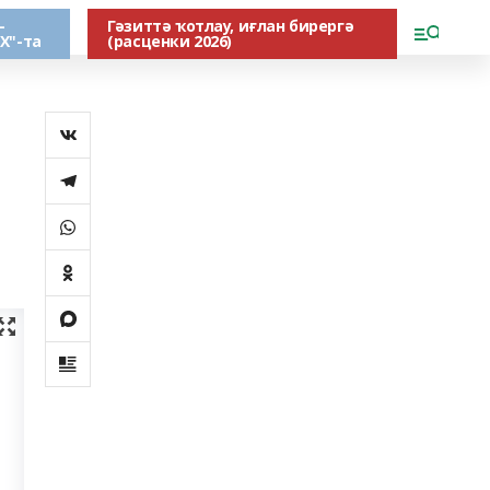
-
Гәзиттә ҡотлау, иғлан бирергә
Х"-та
(расценки 2026)