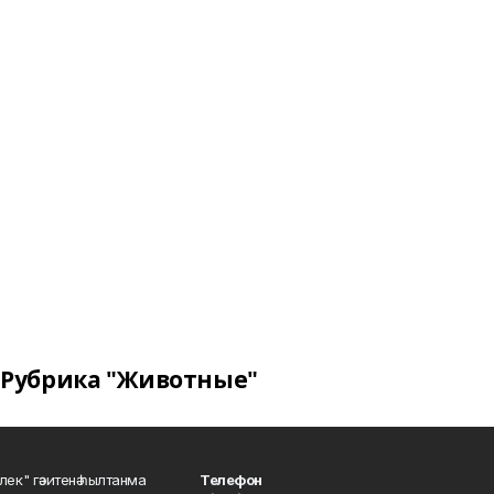
Рубрика "Животные"
шлек" гәзитенә һылтанма
Телефон