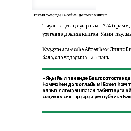
Яңы йыл төнөндә 14 сабый донъяға килгән
Тыуған ҡыҙҙың ауырлығы – 3240 грамм,
үҙәгендә донъяға килгән. Уның һаулығы
Ҡыҙҙың ата-әсәһе Айгөл һәм Динис Би
бала, оло улдарына – 3,5 йәш.
– Яңы йыл төнөндә Башҡортостанда б
Һәммәһен дә ҡотлайым! Бәхет һәм 
алһыҙ-ялһыҙ эшләгән табиптарға ай
социаль селтәрҙәрҙә республика Б