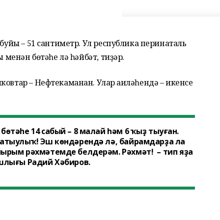
 буйы – 51 сантиметр. Ул республика перинаталь
 менән бөтәһе лә һәйбәт, тиҙәр.
ковтар – Нефтекаманан. Улар ғаиләһендә – икенсе
өтәһе 14 сабый – 8 малай һәм 6 ҡыҙ тыуған.
татыулыҡ! Эш көндәрендә лә, байрамдарҙа ла
ырым рәхмәтемде белдерәм. Рәхмәт! – тип яҙа
ашлығы Радий Хәбиров.