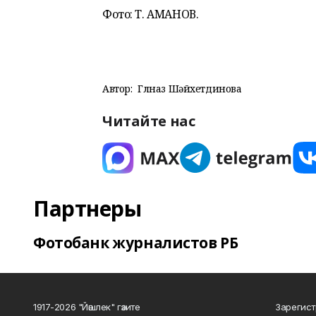
Фото: Т. АМАНОВ.
Автор:
Гөлназ Шәйхетдинова
Читайте нас
Партнеры
Фотобанк журналистов РБ
1917-2026 "Йәшлек" гәзите
Зарегист