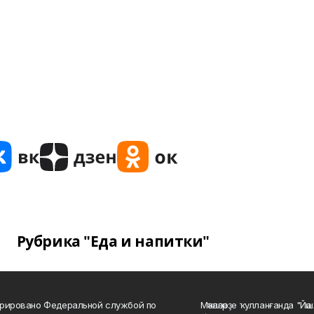
Рубрика "Еда и напитки"
рировано Федеральной службой по
Мәҡәләләрҙе ҡулланғанда "Йә