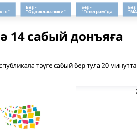
Беҙ -
Беҙ -
Беҙ 
кте"
"Одноклассники"
"Телеграм"да
"МА
ә 14 сабый донъяға
публикала тәүге сабый бер тула 20 минутта