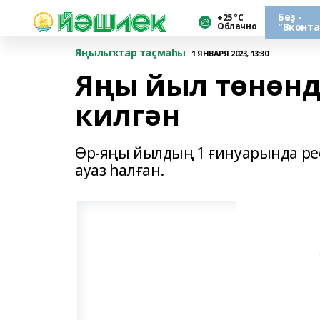
Беҙ -
+25 °С
Облачно
"Вконта
Яңылыҡтар таҫмаһы
1 ЯНВАРЯ 2023, 13:30
Яңы йыл төнөнд
килгән
Өр-яңы йылдың 1 ғинуарында рес
ауаз һалған.