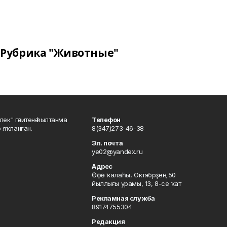
Рубрика "Животные"
шлек" гәзитенә һылтанма
Телефон
р яҡланған.
8(347)273-46-38
Эл. почта
ye02@yandex.ru
Адрес
Өфө ҡалаһы, Октябрҙең 50
йыллығы урамы, 13, 8-се ҡат
Рекламная служба
89174755304
Редакция