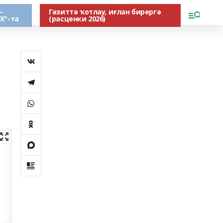
-
Гәзиттә ҡотлау, иғлан бирергә
Х"-та
(расценки 2026)