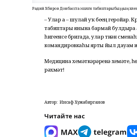
Радий Хәбиров Донбасста эшләгән табиптарыбыҙҙың хәл
– Улар ҙа – шулай уҡ беҙҙең геройҙ
табиптары янына бармай булдыра а
һигеҙенсе бригада, улар тиҙҙән сме
командировкаһы ярты йыл дауам ит
Медицина хеҙмәткәрҙәренә хеҙмәте, 
рәхмәт!
Автор:
Инсаф Хужабирганов
Читайте нас