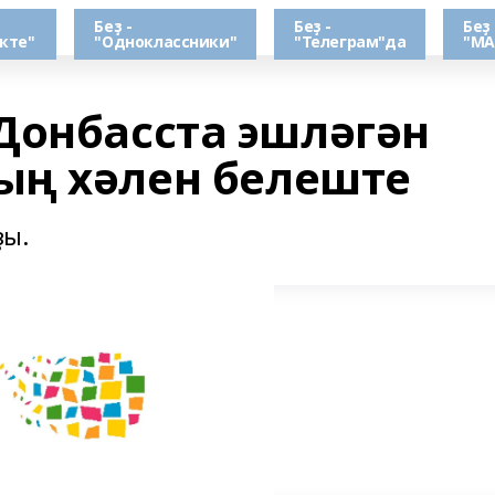
Беҙ -
Беҙ -
Беҙ 
кте"
"Одноклассники"
"Телеграм"да
"МА
Донбасста эшләгән
ың хәлен белеште
ҙы.