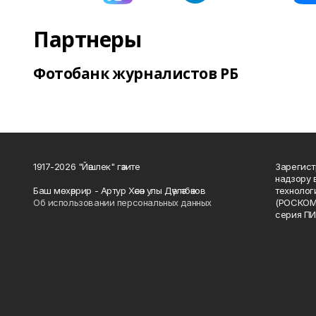
Партнеры
Фотобанк журналистов РБ
1917-2026 "Йәшлек" гәзите
Зарегист
надзору 
Баш мөхәррир - Артур Хәсән улы Дәүләтбәков
технолог
Об использовании персональных данных
(РОСКОМ
серия ПИ