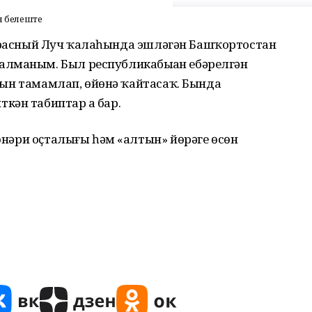
ен белеште
ар. Красный Луч ҡалаһында эшләгән Башҡортостан
лманым. Был республикабыҙҙан ебәрелгән
наһын тамамлап, өйөнә ҡайтасаҡ. Бында
кән табиптар ҙа бар.
һөнәри оҫталығы һәм «алтын» йөрәге өсөн