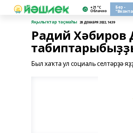
Беҙ -
+21 °С
Облачно
"Вконта
Яңылыҡтар таҫмаһы
28 ДЕКАБРЯ 2022, 14:39
Радий Хәбиров 
табиптарыбыҙҙ
Был хаҡта ул социаль селтәрҙә яҙ