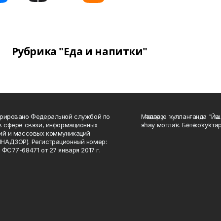
Рубрика "Еда и напитки"
рировано Федеральной службой по
Мәҡәләләрҙе ҡулланғанда "Йә
в сфере связи, информационных
яһау мотлаҡ. Бөтә хоҡуҡта
ий и массовых коммуникаций
НАДЗОР). Регистрационный номер:
 ФС77-68471 от 27 января 2017 г.