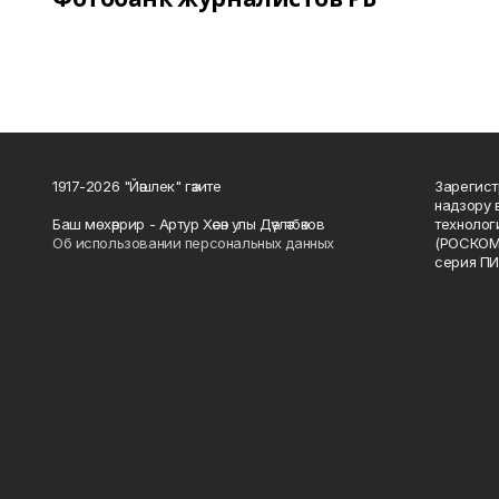
1917-2026 "Йәшлек" гәзите
Зарегист
надзору 
Баш мөхәррир - Артур Хәсән улы Дәүләтбәков
технолог
Об использовании персональных данных
(РОСКОМ
серия ПИ