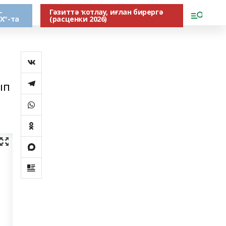
-
Гәзиттә ҡотлау, иғлан бирергә
Х"-та
(расценки 2026)
ып