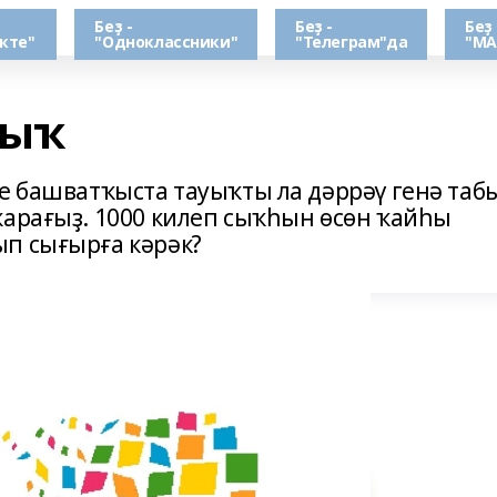
Беҙ -
Беҙ -
Беҙ 
кте"
"Одноклассники"
"Телеграм"да
"МА
йыҡ
ге башватҡыста тауыҡты ла дәррәү генә таб
ҡарағыҙ. 1000 килеп сыҡһын өсөн ҡайһы
п сығырға кәрәк?