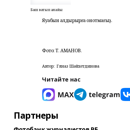
Баш ватып алайыҡ
Яуабын ҡалдырырға онотмағыҙ.
Фото: Т. АМАНОВ.
Автор:
Гөлназ Шәйхетдинова
Читайте нас
Партнеры
Фотобанк журналистов РБ