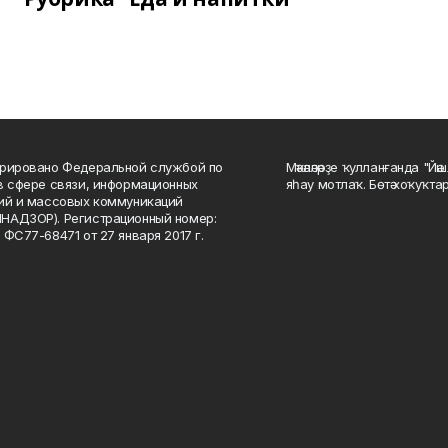
рировано Федеральной службой по
Мәҡәләләрҙе ҡулланғанда "Йә
в сфере связи, информационных
яһау мотлаҡ. Бөтә хоҡуҡта
ий и массовых коммуникаций
НАДЗОР). Регистрационный номер:
 ФС77-68471 от 27 января 2017 г.