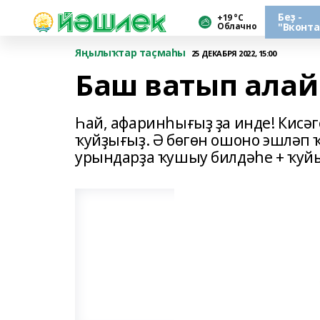
Беҙ -
+19 °С
Облачно
"Вконта
Яңылыҡтар таҫмаһы
25 ДЕКАБРЯ 2022, 15:00
Баш ватып ала
Һай, афаринһығыҙ ҙа инде! Кисә
ҡуйҙығыҙ. Ә бөгөн ошоно эшләп 
урындарҙа ҡушыу билдәһе + ҡуйы