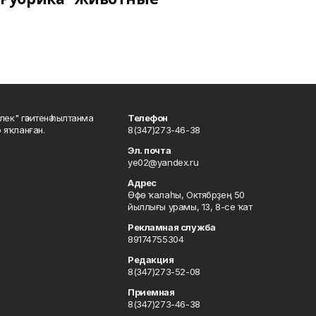
шлек" гәзитенә һылтанма
Телефон
р яҡланған.
8(347)273-46-38
Эл. почта
ye02@yandex.ru
Адрес
Өфө ҡалаһы, Октябрҙең 50
йыллығы урамы, 13, 8-се ҡат
Рекламная служба
89174755304
Редакция
8(347)273-52-08
Приемная
8(347)273-46-38