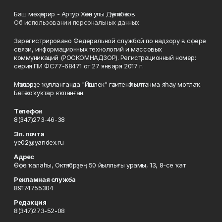
Баш мөхәррир - Артур Хәсән улы Дәүләтбәков
Об использовании персональных данных
Зарегистрировано Федеральной службой по надзору в сфере
связи, информационных технологий и массовых
коммуникаций (РОСКОМНАДЗОР). Регистрационный номер:
серия ПИ ФС77-68471 от 27 января 2017 г.
Мәҡәләләрҙе ҡулланғанда "Йәшлек" гәзитенә һылтанма яһау мотлаҡ.
Бөтә хоҡуҡтар яҡланған.
Телефон
8(347)273-46-38
Эл. почта
ye02@yandex.ru
Адрес
Өфө ҡалаһы, Октябрҙең 50 йыллығы урамы, 13, 8-се ҡат
Рекламная служба
89174755304
Редакция
8(347)273-52-08