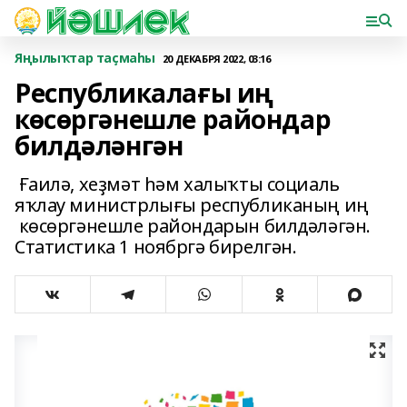
Яңылыҡтар таҫмаһы
20 ДЕКАБРЯ 2022, 03:16
Республикалағы иң
көсөргәнешле райондар
билдәләнгән
Ғаилә, хеҙмәт һәм халыҡты социаль
яҡлау министрлығы республиканың иң
көсөргәнешле райондарын билдәләгән.
Статистика 1 ноябргә бирелгән.