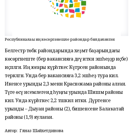
Республикалағы иң көсөргәнешле райондар билдәләнгән
Белгестәр төбәк райондарында хеҙмәт баҙарындағы
көсөргәнеште (бер вакансияға дәғүә иткән эшһеҙҙәр иҫәбе)
иҫәпләгән. Иң юғары күрһәткес Күгәрсен районында
теркәлгән. Унда бер вакансияға 3,2 эшһеҙ тура килә.
Икенсе урынды 2,3 менән Краснокама районы алған.
Тәүге өсәү исемлегендә һуңғы урында Шишмә районы
килә. Унда күрһәткес 2,2 тәшкил иткән. Дүртенсе
урынды – Дыуан районы (2), бишенсене Балаҡатай
районы (1,9) яулаған.
Автор:
Гөлназ Шәйхетдинова