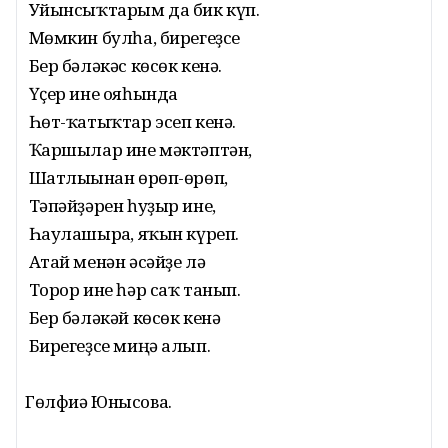
Уйынсыҡтарым да бик күп.
Мөмкин булһа, бирегеҙсе
Бер бәләкәс көсөк кенә.
Үҫер ине ояһында
Һөт-ҡатыҡтар эсеп кенә.
Ҡаршылар ине мәктәптән,
Шатлығынан өрөп-өрөп,
Тәпәйҙәрен һуҙыр ине,
Һаулашырға, яҡын күреп.
Атай менән әсәйҙе лә
Торор ине һәр саҡ танып.
Бер бәләкәй көсөк кенә
Бирегеҙсе миңә алып.
Гөлфиә Юнысова.