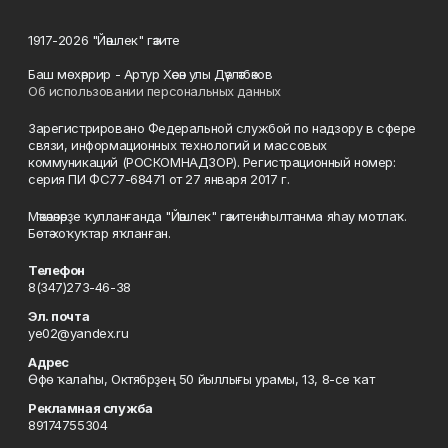
1917-2026 "Йәшлек" гәзите
Баш мөхәррир - Артур Хәсән улы Дәүләтбәков
Об использовании персональных данных
Зарегистрировано Федеральной службой по надзору в сфере
связи, информационных технологий и массовых
коммуникаций (РОСКОМНАДЗОР). Регистрационный номер:
серия ПИ ФС77-68471 от 27 января 2017 г.
Мәҡәләләрҙе ҡулланғанда "Йәшлек" гәзитенә һылтанма яһау мотлаҡ.
Бөтә хоҡуҡтар яҡланған.
Телефон
8(347)273-46-38
Эл. почта
ye02@yandex.ru
Адрес
Өфө ҡалаһы, Октябрҙең 50 йыллығы урамы, 13, 8-се ҡат
Рекламная служба
89174755304