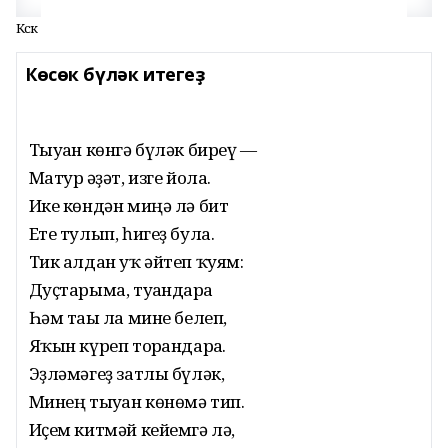
Көсөк
Көсөк бүләк итегеҙ
Тыуған көнгә бүләк биреү —
Матур ғәҙәт, изге йола.
Ике көндән миңә лә бит
Ете тулып, һигеҙ була.
Тик алдан уҡ әйтеп ҡуям:
Дуҫтарыма, туғандарға
Һәм тағы ла мине белеп,
Яҡын күреп торғандарға.
Эҙләмәгеҙ затлы бүләк,
Минең тыуған көнөмә тип.
Иҫем китмәй кейемгә лә,