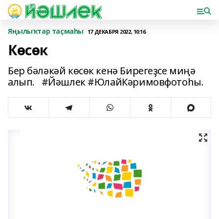
Яңылыҡтар таҫмаһы
17 ДЕКАБРЯ 2022, 10:16
Көсөк
Бер бәләкәй көсөк кенә Бирегеҙсе миңә
алып. #Йәшлек #ЮлайКәримовфотоһы.