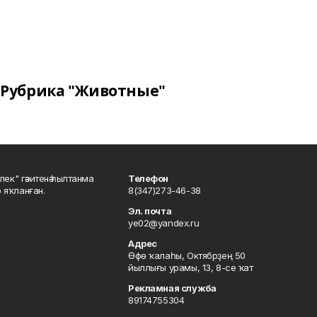
Рубрика "Животные"
шлек" гәзитенә һылтанма
Телефон
р яҡланған.
8(347)273-46-38
Эл. почта
ye02@yandex.ru
Адрес
Өфө ҡалаһы, Октябрҙең 50
йыллығы урамы, 13, 8-се ҡат
Рекламная служба
89174755304