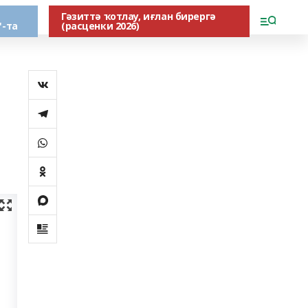
Гәзиттә ҡотлау, иғлан бирергә
"-та
(расценки 2026)