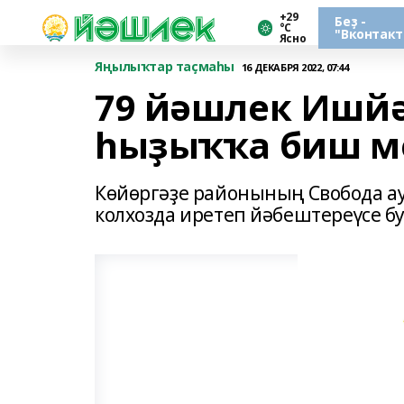
+29
Беҙ -
°С
"Вконтакт
Ясно
Яңылыҡтар таҫмаһы
16 ДЕКАБРЯ 2022, 07:44
79 йәшлек Ишйә
һыҙыҡҡа биш ме
Көйөргәҙе районының Свобода а
колхозда иретеп йәбештереүсе б