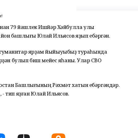
н!
ынан 79 йәшлек Ишйәр Хәйбулла улы
йон башлығы Юлай Ильясов яҙып ебәргән.
 гуманитар ярҙам йыйыуыбыҙ тураһында
әрҙән булып биш мейес яһаны. Улар СВО
ртостан Башлығының Рәхмәт хатын ебәргәндәр.
- тип яҙған Юлай Ильясов.