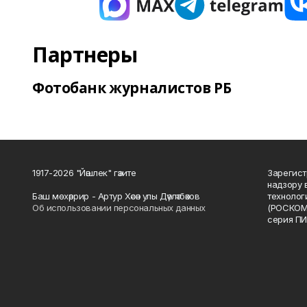
Партнеры
Фотобанк журналистов РБ
1917-2026 "Йәшлек" гәзите
Зарегист
надзору 
Баш мөхәррир - Артур Хәсән улы Дәүләтбәков
технолог
Об использовании персональных данных
(РОСКОМ
серия ПИ