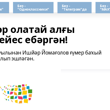
Беҙ -
Беҙ -
Беҙ -
е"
"Одноклассники"
"Телеграм"да
"МАХ
р олатай алғы
йес ебәргән!
уылынан Ишйәр Йомағолов ғүмер баҡый
улып эшләгән.