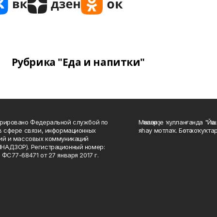
Рубрика "Еда и напитки"
рировано Федеральной службой по
Мәҡәләләрҙе ҡулланғанда "Йә
в сфере связи, информационных
яһау мотлаҡ. Бөтә хоҡуҡта
ий и массовых коммуникаций
НАДЗОР). Регистрационный номер:
 ФС77-68471 от 27 января 2017 г.