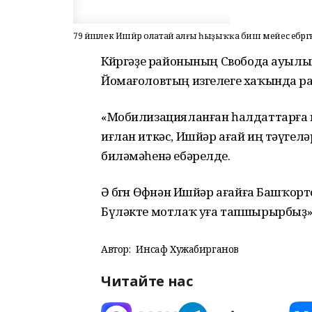
79 йәшлек Ишйәр олатай алғы һыҙыҡҡа биш мейес ебәргә
Көйөргәҙе районының Свобода ауыл
Йомағоловтың изгелеге хаҡында ра
«Мобилизацияланған һалдаттарға
иғлан иткәс, Ишйәр ағай иң тәүгел
биләмәһенә ебәрелде.
Ә бөгөн Өфөнән Ишйәр ағайға Башҡо
Бүләкте мотлаҡ уға тапшырырбыҙ», 
Автор:
Инсаф Хужабирганов
Читайте нас