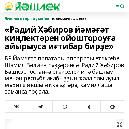
Яңылыҡтар таҫмаһы
15 ДЕКАБРЯ 2022, 10:57
«Радий Хәбиров йәмәғәт
киңлектәрен ойоштороуға
айырыуса иғтибар бирҙе»
БР Йәмәғәт палатаһы аппараты етәксеһе
Шамил Вәлиев һүҙҙәренсә, Радий Хәбиров
Башҡортостанға етәкселек итә башлау
менән республикабыҙҙың ҡала һәм ауыл
мөхите яҡшы яҡҡа үҙгәрә, камиллаша,
заманса төҫ ала.