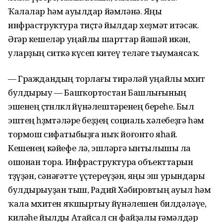
Ҡалалар һәм ауылдар йәмләнә. Яңы
инфраструктура тиҫтә йылдар хеҙмәт итәсәк.
Әгәр кешеләр уңайлы шарттар йәшәй икән,
уларҙың ситкә күсеп китеү теләге тыумаясаҡ.
— Граждандың торлағы тирәләй уңайлы мөхит
булдырыу — Башҡортостан Башлығының
эшенең өҫтөнлөклө йүнәлештәренең береһе. Был
эштең һөҙөмтәләре беҙҙең социаль хәлебеҙгә һәм
тормош сифатыбыҙға ныҡ йоғонто яһай.
Кешенең кәйефе лә, эшләргә ынтылышы ла
ошонан тора. Инфраструктура объекттарын
төҙөүҙән, сәнәғәтте үҫтереүҙән, яңы эш урындары
булдырыуҙан тыш, Радий Хәбировтың ауыл һәм
ҡала мөхитен яҡшыртыу йүнәлешен билдәләүе,
киләһе йылды Атайсал өсөн файҙалы ғәмәлдәр