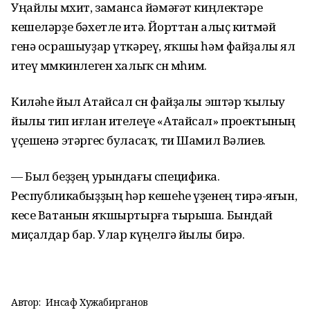
Уңайлы мөхит, заманса йәмәғәт киңлектәре
кешеләрҙе бәхетле итә. Йорттан алыҫ китмәй
генә осрашыуҙар үткәреү, яҡшы һәм файҙалы ял
итеү мөмкинлеген халыҡ өсөн мөһим.
Киләһе йыл Атайсал өсөн файҙалы эштәр ҡылыу
йылы тип иғлан ителеүе «Атайсал» проектының
үҫешенә этәргес буласаҡ, ти Шамил Вәлиев.
— Был беҙҙең урындағы специфика.
Республикабыҙҙың һәр кешеһе үҙенең тирә-яғын,
кесе Ватанын яҡшыртырға тырыша. Бындай
миҫалдар бар. Улар күңелгә йылы бирә.
Автор:
Инсаф Хужабирганов