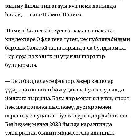
ҡылыу йылы тип атауы күп нәмә хаҡында
һөйләй, — тине Шамил Вәлиев.
Шамил Вәлиев әйтеүенсә, заманса йәмәғәт
киңлектәре Өфөлә генә түгел, республикабыҙҙың
барлыҡ бәләкәй ҡалаларында ла булдырыла.
Һәр ерҙә лә халыҡ өсөн уңайлы шарттар
булдырыла.
— Был билдәләүсе фактор. Хәҙер кешеләр
үҙҙәренә оҡшаған һәм уңайлы булған урында
йәшәргә тырыша. Балалар менән ял итеү, спорт
һәм ижад менән шөғөлләнеү, дуҫтар менән
осрашыу өсөн уңайлы булған урындарҙы һайлай.
Беҙ һеҙҙең менән 2020 йылда карантинда
ултырғанда бының мөһимлегенә инандыҡ.