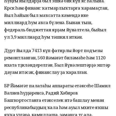
Һуңғы йылдарҙа был эшкә бик күп көс һалына.
Көрсөк һәм финанс ҡатмарлыҡтарға ҡарамаҫтан,
йыл һайын был маҡсатта кәмендә ике
миллиард һум аҡса бүленә. Бынан тыш,
федераль бюджеттан ярҙам йүнәлтелә, быйыл
ул 3,9 миллиард һум тәшкил иткән.
Дүрт йылда 7413 күп фатирлы йорт подъезы
ремонтланған, 560 йәмәғәт биләмәһе һәм 1120
ихата төҙөкләндерелгән. Был йүнәлештәрҙә эштәр
дауам итәсәк, финанслау ҙа ҡаралған.
БР Йәмәғәт палатаһы аппараты етәксеһе Шамил
Вәлиев һүҙҙәренсә, Радий Хәбиров
Башҡортостанға етәкселек итә башлау менән
республикабыҙҙың ҡала һәм ауыл мөхите яҡшы
яҡҡа үҙгәрә, камиллаша, заманса төҫ ала.