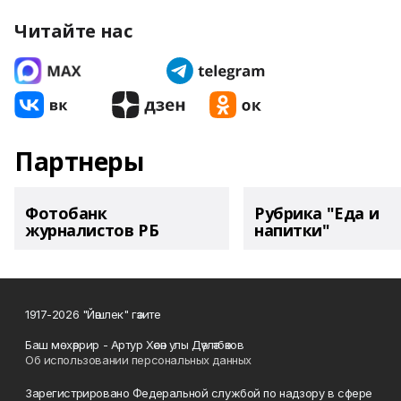
Читайте нас
Партнеры
Фотобанк
Рубрика "Еда и
журналистов РБ
напитки"
1917-2026 "Йәшлек" гәзите
Баш мөхәррир - Артур Хәсән улы Дәүләтбәков
Об использовании персональных данных
Зарегистрировано Федеральной службой по надзору в сфере