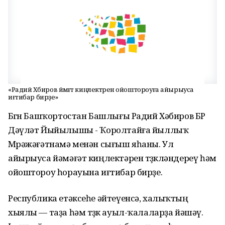
«Радий Хәбиров йәмәғәт киңлектәрен ойоштороуға айырыуса
иғтибар бирҙе»
Бөгөн Башҡортостан Башлығы Радий Хәбиров БР
Дәүләт Йыйылышы - Ҡоролтайға йыллыҡ
Мөрәжәғәтнамә менән сығыш яһаны. Ул
айырыуса йәмәғәт киңлектәрен төҙөкләндереү һәм
ойоштороу һорауына иғтибар бирҙе.
Республика етәксеһе әйтеүенсә, халыҡтың
хыялы — таҙа һәм төҙөк ауыл-ҡалаларҙа йәшәү.