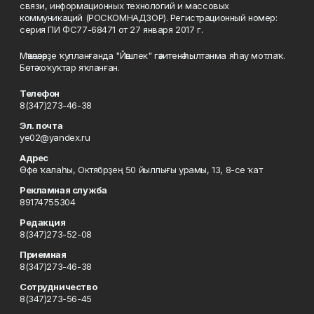
связи, информационных технологий и массовых
коммуникаций (РОСКОМНАДЗОР). Регистрационный номер:
серия ПИ ФС77-68471 от 27 января 2017 г.
Мәҡәләләрҙе ҡулланғанда "Йәшлек" гәзитенә һылтанма яһау мотлаҡ.
Бөтә хоҡуҡтар яҡланған.
Телефон
8(347)273-46-38
Эл. почта
ye02@yandex.ru
Адрес
Өфө ҡалаһы, Октябрҙең 50 йыллығы урамы, 13, 8-се ҡат
Рекламная служба
89174755304
Редакция
8(347)273-52-08
Приемная
8(347)273-46-38
Сотрудничество
8(347)273-56-45