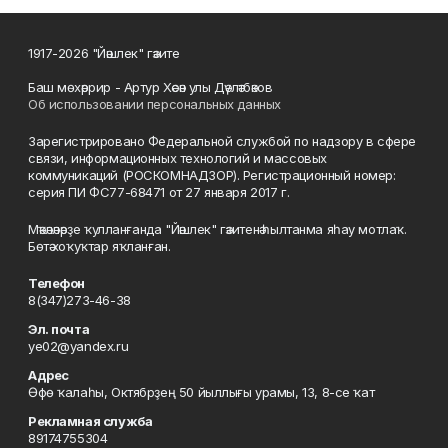
1917-2026 "Йәшлек" гәзите
Баш мөхәррир - Артур Хәсән улы Дәүләтбәков
Об использовании персональных данных
Зарегистрировано Федеральной службой по надзору в сфере
связи, информационных технологий и массовых
коммуникаций (РОСКОМНАДЗОР). Регистрационный номер:
серия ПИ ФС77-68471 от 27 января 2017 г.
Мәҡәләләрҙе ҡулланғанда "Йәшлек" гәзитенә һылтанма яһау мотлаҡ.
Бөтә хоҡуҡтар яҡланған.
Телефон
8(347)273-46-38
Эл. почта
ye02@yandex.ru
Адрес
Өфө ҡалаһы, Октябрҙең 50 йыллығы урамы, 13, 8-се ҡат
Рекламная служба
89174755304