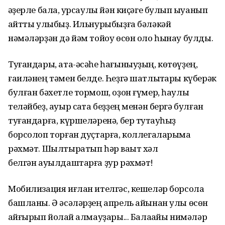
ҡәҙерле бала, ҡурсаулы йән киҫәге булып ҡыуанып
ҡайтты улыбыҙ. Ильнурыбыҙға бәләкәй
нәмәләрҙән дә йәм тойоу өсөн оло һынау булды.
Туғандары, ата-әсәһе һағыныуҙың, көтөүҙең,
ғаиләнең тәмен белде. Һеҙгә шатлыҡтары күберәк
булған бәхетле тормош, оҙон ғүмер, һаулыҡ
теләйбеҙ, ауыр саҡта беҙҙең менән бергә булған
туғандарға, күршеләренә, бер туҡтауһыҙ
борсолоп торған дуҫтарға, коллегаларыма
рәхмәт. Шылтыратып һәр ваҡыт хәл
белгән ауылдаштарға ҙур рәхмәт!
Мобилизация иғлан ителгәс, кешеләр борсола
башланы. Ә әсәләрҙең апрель айынан улы өсөн
ҡайғырып йоҡлай алмауҙары... Балаҡайы нимәләр