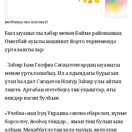
Өмөтбайҙа оло шатлыҡ!
Был ҡыуаныслы хәбәр менән Баймаҡ районының
Өмөтбай ауылы мәҙәниәт йорто төркөмөндә
уртаҡлаштылар:
- Заһир Һәм Гөлфиә Сәғәҙәтовтарҙың ҡыуанысы
менән уртаҡлашабыҙ. Ил алдындағы бурысын
үтәп һалдат Сәғәҙәтов Илнур Заһир улы ҡайтып
төштө. Артабан егетебеҙгә тик уңыштар, яҡты
көндәр насип булһын.
«Учебка»нан һуң Украина сигенә ебәрелеп, күпме
борсолоу, йоҡоһоҙ төндәр.... яман төш булып ҡына
ҡалһын. Мөхәббәтле ғаиләлә тыуып, көтөлгән