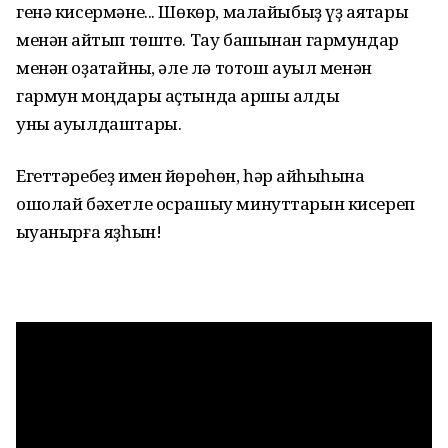
генә кисермәне... Шөкөр, малайыбыҙ үҙ аяҡтары
менән ҡайтып төштө. Тау башынан гармундар
менән оҙатҡайныҡ, әле лә тотош ауыл менән
гармун моңдары аҫтында ҡаршы алды
уны ауылдаштары.
Егеттәребеҙ имен йөрөһөн, һәр ҡайһыһына
ошолай бәхетле осрашыу минуттарын кисереп
ҡыуанырға яҙһын!