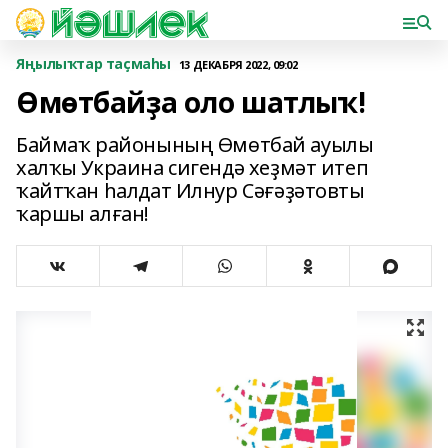
Яңылыҡтар таҫмаһы
13 ДЕКАБРЯ 2022, 09:02
Өмөтбайҙа оло шатлыҡ!
Баймаҡ районының Өмөтбай ауылы
халҡы Украина сигендә хеҙмәт итеп
ҡайтҡан һалдат Илнур Сәғәҙәтовты
ҡаршы алған!