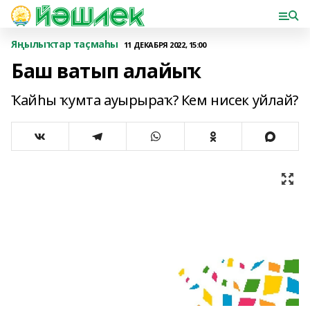
Яңылыҡтар таҫмаһы
11 ДЕКАБРЯ 2022, 15:00
Баш ватып алайыҡ
Ҡайһы ҡумта ауырыраҡ? Кем нисек уйлай?