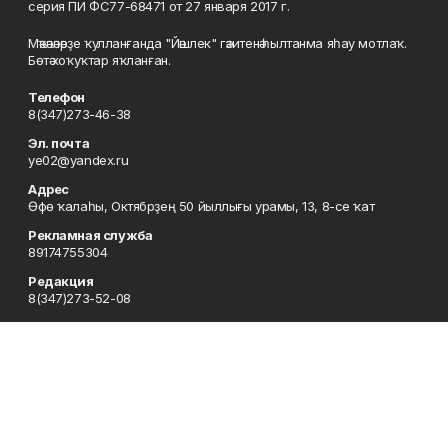
серия ПИ ФС77-68471 от 27 января 2017 г.
Мәҡәләләрҙе ҡулланғанда "Йәшлек" гәзитенә һылтанма яһау мотлаҡ.
Бөтә хоҡуҡтар яҡланған.
Телефон
8(347)273-46-38
Эл. почта
ye02@yandex.ru
Адрес
Өфө ҡалаһы, Октябрҙең 50 йыллығы урамы, 13, 8-се ҡат
Рекламная служба
89174755304
Редакция
8(347)273-52-08
Приемная
8(347)273-46-38
Сотрудничество
8(347)273-56-45