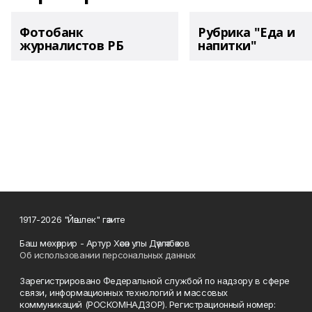
Фотобанк
Рубрика "Еда и
журналистов РБ
напитки"
1917-2026 "Йәшлек" гәзите
Баш мөхәррир - Артур Хәсән улы Дәүләтбәков
Об использовании персональных данных
Зарегистрировано Федеральной службой по надзору в сфере
связи, информационных технологий и массовых
коммуникаций (РОСКОМНАДЗОР). Регистрационный номер: