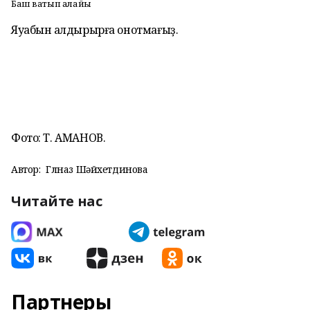
Баш ватып алайыҡ
Яуабын ҡалдырырға онотмағыҙ.
Фото: Т. АМАНОВ.
Автор:
Гөлназ Шәйхетдинова
Читайте нас
Партнеры