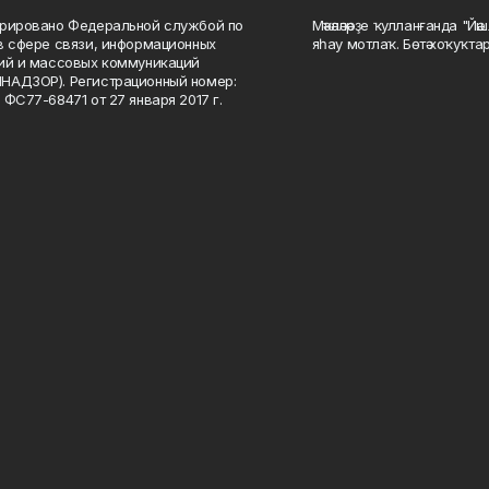
рировано Федеральной службой по
Мәҡәләләрҙе ҡулланғанда "Йә
в сфере связи, информационных
яһау мотлаҡ. Бөтә хоҡуҡта
ий и массовых коммуникаций
НАДЗОР). Регистрационный номер:
 ФС77-68471 от 27 января 2017 г.