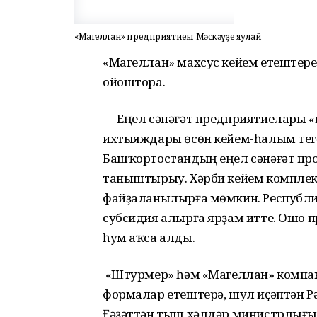
«Магеллан» предприятиеһы Мәскәүҙе яулай
«Магеллан» махсус кейем етештереүс
ойоштора.
— Еңел сәнәғәт предприятиелары «
ихтыяждары өсөн кейем-һалым тег
Башҡортостандың еңел сәнәғәт пр
таныштырыу. Хәрби кейем комплек
файҙаланылырға мөмкин. Республик
субсидия алырға ярҙам итте. Ошо
һум аҡса алды.
«Штурмер» һәм «Магеллан» компан
формалар етештерә, шул иҫәптән 
Ғәҙәттән тыш хәлдәр министрлығы,