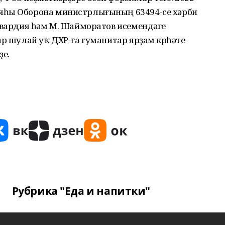
яһы Оборона министрлығының 63494-се хәрби
гвардия һәм М. Шайморатов исемендәге
р шулай уҡ ДХР-ға гуманитар ярҙам күрһәтеү
е.
Рубрика "Еда и напитки"