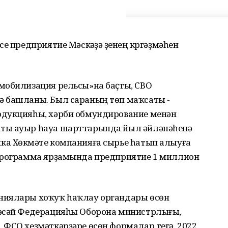
е предприятие Мәскәүҙә үҙенең күргәҙмәһен
мобилизация рельсы»на баҫты, СВО
ә башланы. Был сараның төп маҡсаты -
одукцияһы, хәрби обмундирование менән
ты ауыр һауа шарттарында йыл әйләнәһенә
а Хөкүмәте компанияға сырье һатып алыуға
 программа ярҙамында предприятие 1 миллион
иялары хоҡуҡ һаҡлау органдары өсөн
Рәсәй Федерацияһы Оборона министрлығы,
 ФСО хеҙмәткәрҙәре өсөн формалар тегә. 2022