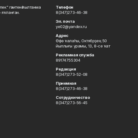
шлек" гәзитенә һылтанма
Телефон
р яҡланған.
8(347)273-46-38
Эл. почта
ye02@yandex.ru
Адрес
Өфө ҡалаһы, Октябрҙең 50
йыллығы урамы, 13, 8-се ҡат
Рекламная служба
89174755304
Редакция
8(347)273-52-08
Приемная
8(347)273-46-38
Сотрудничество
8(347)273-56-45