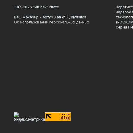
1917-2026 "Йәшлек" гәзите
Зарегист
надзору 
Баш мөхәррир - Артур Хәсән улы Дәүләтбәков
технолог
Об использовании персональных данных
(РОСКОМ
серия ПИ