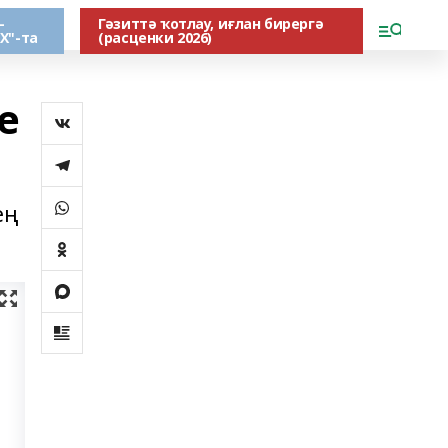
-
Гәзиттә ҡотлау, иғлан бирергә
Х"-та
(расценки 2026)
е
ең