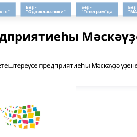
Беҙ -
Беҙ -
Беҙ 
кте"
"Одноклассники"
"Телеграм"да
"МА
едприятиеһы Мәскәүҙ
етештереүсе предприятиеһы Мәскәүҙә үҙен