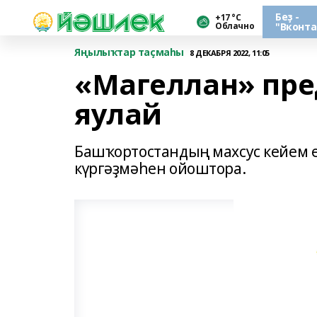
Беҙ -
+17 °С
Облачно
"Вконта
Яңылыҡтар таҫмаһы
8 ДЕКАБРЯ 2022, 11:05
«Магеллан» пр
яулай
Башҡортостандың махсус кейем 
күргәҙмәһен ойоштора.