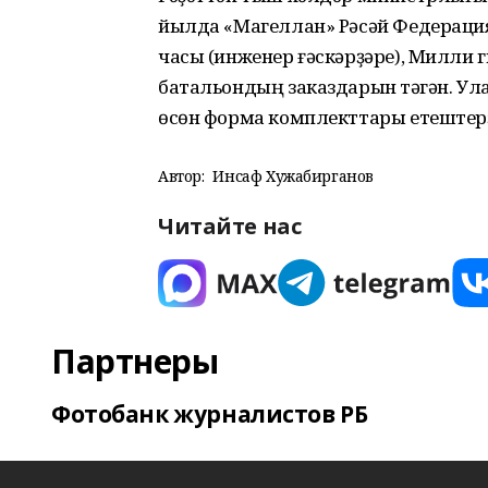
йылда «Магеллан» Рәсәй Федераци
часы (инженер ғәскәрҙәре), Милли 
батальондың заказдарын үтәгән. Ула
өсөн форма комплекттары етештерҙ
Автор:
Инсаф Хужабирганов
Читайте нас
Партнеры
Фотобанк журналистов РБ