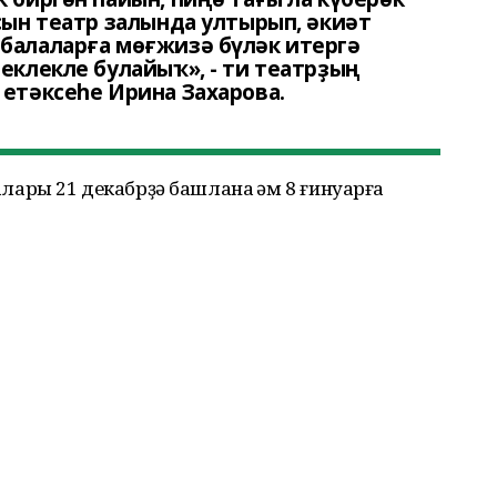
ысын театр залында ултырып, әкиәт
балаларға мөғжизә бүләк итергә
леклекле булайыҡ», - ти театрҙың
 етәксеһе Ирина Захарова.
ры 21 декабрҙә башлана һәм 8 ғинуарға