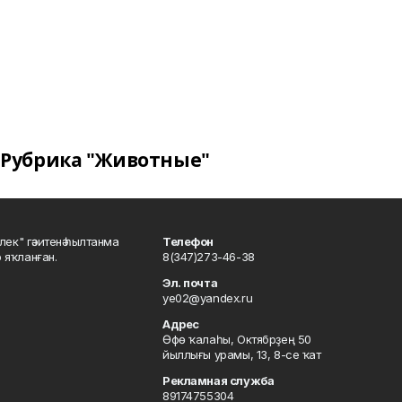
Рубрика "Животные"
шлек" гәзитенә һылтанма
Телефон
р яҡланған.
8(347)273-46-38
Эл. почта
ye02@yandex.ru
Адрес
Өфө ҡалаһы, Октябрҙең 50
йыллығы урамы, 13, 8-се ҡат
Рекламная служба
89174755304