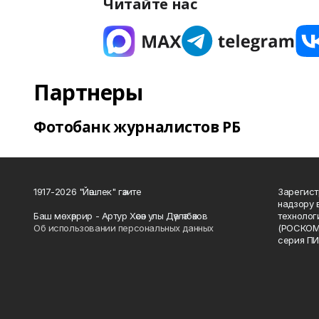
Читайте нас
Партнеры
Фотобанк журналистов РБ
1917-2026 "Йәшлек" гәзите
Зарегист
надзору 
Баш мөхәррир - Артур Хәсән улы Дәүләтбәков
технолог
Об использовании персональных данных
(РОСКОМ
серия ПИ