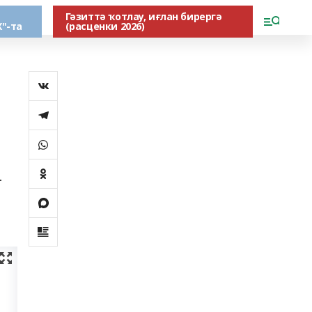
Гәзиттә ҡотлау, иғлан бирергә
"-та
(расценки 2026)
т