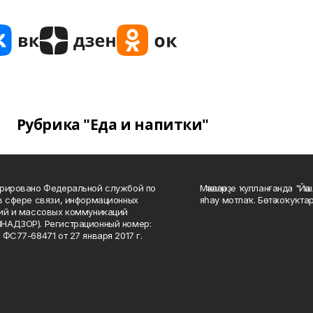
Рубрика "Еда и напитки"
рировано Федеральной службой по
Мәҡәләләрҙе ҡулланғанда "Йә
в сфере связи, информационных
яһау мотлаҡ. Бөтә хоҡуҡта
ий и массовых коммуникаций
НАДЗОР). Регистрационный номер:
 ФС77-68471 от 27 января 2017 г.