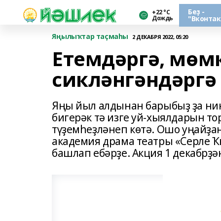
Беҙ -
+22 °С
Дождь
"Вконтак
Яңылыҡтар таҫмаһы
2 ДЕКАБРЯ 2022, 05:20
Етемдәргә, мөм
сикләнгәндәргә
Яңы йыл алдынан барыбыҙ ҙа ни
бигерәк тә изге уй-хыялдарын 
түҙемһеҙләнеп көтә. Ошо уңайҙа
академия драма театры «Серле 
башлап ебәрҙе. Акция 1 декабрҙә