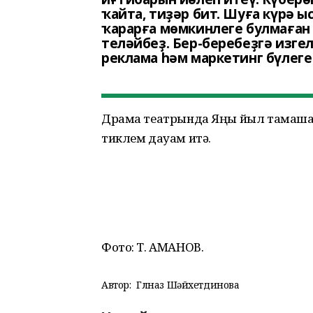
ҡайта, тиҙәр бит. Шуға күрә 
ҡарарға мөмкинлеге булмаған 
теләйбеҙ. Бер-беребеҙгә изге
реклама һәм маркетинг бүлеге
Драма театрында Яңы йыл тамашала
тиклем дауам итә.
Фото: Т. АМАНОВ.
Автор:
Гөлназ Шәйхетдинова