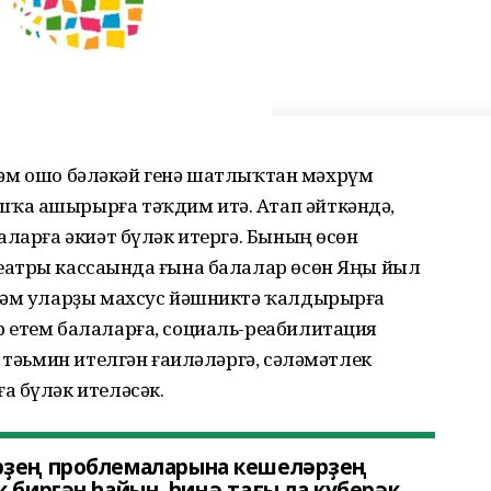
ә һәм ошо бәләкәй генә шатлыҡтан мәхрүм
ҡа ашырырға тәҡдим итә. Атап әйткәндә,
аларға әкиәт бүләк итергә. Бының өсөн
атры кассаһында ғына балалар өсөн Яңы йыл
 һәм уларҙы махсус йәшниктә ҡалдырырға
 етем балаларға, социаль-реабилитация
ҙ тәьмин ителгән ғаиләләргә, сәләмәтлек
а бүләк ителәсәк.
рҙең проблемаларына кешеләрҙең
 биргән һайын, һиңә тағы ла күберәк