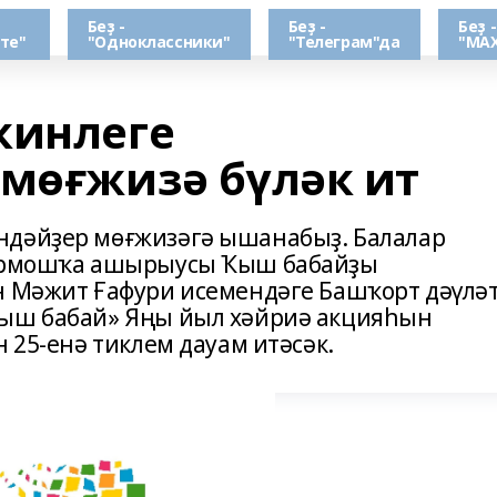
Беҙ -
Беҙ -
Беҙ -
те"
"Одноклассники"
"Телеграм"да
"МАХ
кинлеге
 мөғжизә бүләк ит
ндәйҙер мөғжизәгә ышанабыҙ. Балалар
тормошҡа ашырыусы Ҡыш бабайҙы
н Мәжит Ғафури исемендәге Башҡорт дәүлә
Ҡыш бабай» Яңы йыл хәйриә акцияһын
н 25-енә тиклем дауам итәсәк.