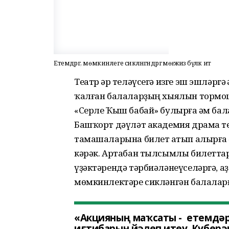
Етемдәргә, мөмкинлеге сикләнгәндәргә мөғжизә бүләк ит
Театр һәр теләүсегә изге эш эшләрг
ҡалған балаларҙың хыялын тормош
«Серле Ҡыш бабай» булырға һәм бал
Башҡорт дәүләт академия драма те
тамашаларына билет һатып алырға
кәрәк. Артабан тылсымлы билеттар
үҙәктәрендә тәрбиәләнеүселәргә, а
мөмкинлектәре сикләнгән балаларғ
«Акцияның маҡсаты - етемдә
иғтибарын йәлеп итеү. Күберәк