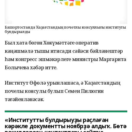
Башҡортостанда Ҡаҙағстандың почетлы консуллығы институты
булдырылды
Был хаҡта бөгөн Хөкүмәттәге оператив
кәңәшмәлә тышҡы иҡтисади сәйәси бәйләнештәр
һәм конгресс эшмәкәрлеге министры Маргарита
Болычева хәбәр итте.
Институт Өфөлә урынлашасаҡ, ә Ҡаҙағстандың
почелы консулы булып Семен Пилюгин
тәғәйенләнәсәк.
«Институтты булдырыуҙы раҫлаған
кәрәкле документты ноябрҙә алдыҡ. Бөтә