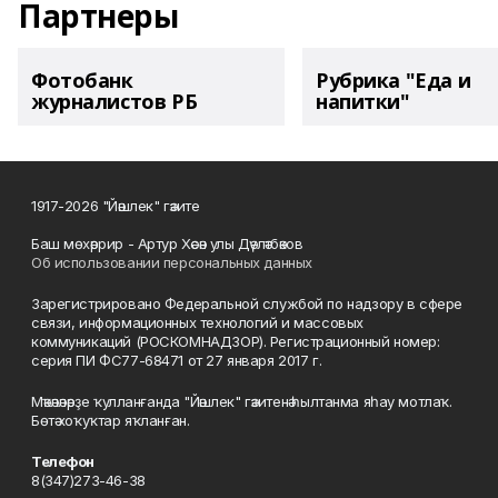
Партнеры
Фотобанк
Рубрика "Еда и
журналистов РБ
напитки"
1917-2026 "Йәшлек" гәзите
Баш мөхәррир - Артур Хәсән улы Дәүләтбәков
Об использовании персональных данных
Зарегистрировано Федеральной службой по надзору в сфере
связи, информационных технологий и массовых
коммуникаций (РОСКОМНАДЗОР). Регистрационный номер:
серия ПИ ФС77-68471 от 27 января 2017 г.
Мәҡәләләрҙе ҡулланғанда "Йәшлек" гәзитенә һылтанма яһау мотлаҡ.
Бөтә хоҡуҡтар яҡланған.
Телефон
8(347)273-46-38