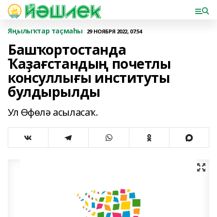
Яңылыҡтар таҫмаһы
29 НОЯБРЯ 2022, 07:54
Башҡортостанда
Ҡаҙағстандың почетлы
консуллығы институты
булдырылды
Ул Өфөлә асыласаҡ.