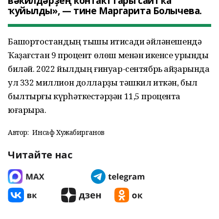
вәкилдәрҙең контакттары сайтҡа
ҡуйылды», — тине Маргарита Болычева.
Башҡортостандың тышҡы иҡтисади әйләнешендә
Ҡаҙағстан 9 процент өлөш менән икенсе урынды
биләй. 2022 йылдың ғинуар-сентябрь айҙарында
ул 332 миллион долларҙы тәшкил иткән, был
былтырғы күрһәткестәрҙән 11,5 процентҡа
юғарыраҡ.
Автор:
Инсаф Хужабирганов
Читайте нас