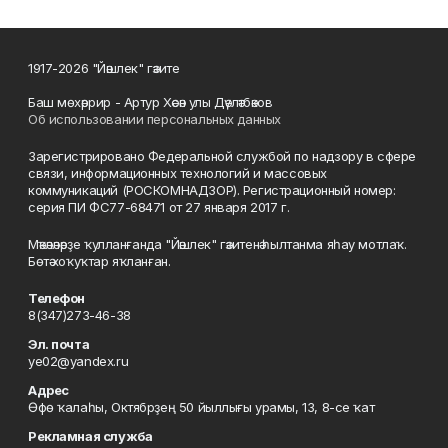
1917-2026 "Йәшлек" гәзите
Баш мөхәррир - Артур Хәсән улы Дәүләтбәков
Об использовании персональных данных
Зарегистрировано Федеральной службой по надзору в сфере
связи, информационных технологий и массовых
коммуникаций (РОСКОМНАДЗОР). Регистрационный номер:
серия ПИ ФС77-68471 от 27 января 2017 г.
Мәҡәләләрҙе ҡулланғанда "Йәшлек" гәзитенә һылтанма яһау мотлаҡ.
Бөтә хоҡуҡтар яҡланған.
Телефон
8(347)273-46-38
Эл. почта
ye02@yandex.ru
Адрес
Өфө ҡалаһы, Октябрҙең 50 йыллығы урамы, 13, 8-се ҡат
Рекламная служба