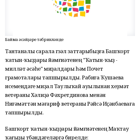
Баймаҡ әсәйҙәре тәбрикләнде
Тантаналы сарала гүзәл заттарыбыҙға Башҡорт
ҡатын-ҡыҙҙары йәмғиәтенең "Ҡатын-ҡыҙ -
милләт әсәһе" миҙалдары һәм Почет
грамоталары тапшырылды. Рабиға Ҡушаева
исемендәге миҙал Таулыҡай ауылынан хеҙмәт
ветераны Хәлиҙә Фәхретдинова менән
Ниғәмәттән мәғариф ветераны Рәйсә Иҫәнбаеваға
тапшырылды.
Башҡорт ҡатын-ҡыҙҙары йәмғиәтенең Маҡтау
ҡағыҙы түбәндәгеләргә бирелде: