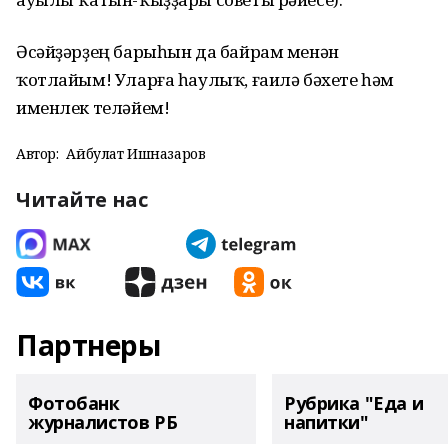
Әсәйҙәрҙең барыһын да байрам менән
ҡотлайым! Уларға һаулыҡ, ғаилә бәхете һәм
именлек теләйем!
Автор:
Айбулат Ишназаров
Читайте нас
Партнеры
Фотобанк
Рубрика "Еда и
журналистов РБ
напитки"