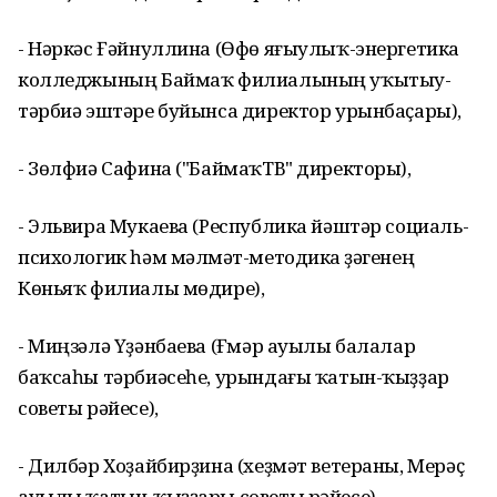
- Нәркәс Ғәйнуллина (Өфө яғыулыҡ-энергетика
колледжының Баймаҡ филиалының уҡытыу-
тәрбиә эштәре буйынса директор урынбаҫары),
- Зөлфиә Сафина ("БаймаҡТВ" директоры),
- Эльвира Мукаева (Республика йәштәр социаль-
психологик һәм мәлүмәт-методика үҙәгенең
Көньяҡ филиалы мөдире),
- Миңзәлә Үҙәнбаева (Ғүмәр ауылы балалар
баҡсаһы тәрбиәсеһе, урындағы ҡатын-ҡыҙҙар
советы рәйесе),
- Дилбәр Хоҙайбирҙина (хеҙмәт ветераны, Мерәҫ
ауылы ҡатын-ҡыҙҙары советы рәйесе).