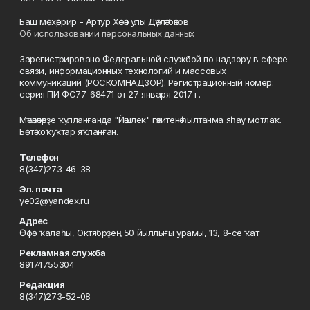
Баш мөхәррир - Артур Хәсән улы Дәүләтбәков
Об использовании персональных данных
Зарегистрировано Федеральной службой по надзору в сфере
связи, информационных технологий и массовых
коммуникаций (РОСКОМНАДЗОР). Регистрационный номер:
серия ПИ ФС77-68471 от 27 января 2017 г.
Мәҡәләләрҙе ҡулланғанда "Йәшлек" гәзитенә һылтанма яһау мотлаҡ.
Бөтә хоҡуҡтар яҡланған.
Телефон
8(347)273-46-38
Эл. почта
ye02@yandex.ru
Адрес
Өфө ҡалаһы, Октябрҙең 50 йыллығы урамы, 13, 8-се ҡат
Рекламная служба
89174755304
Редакция
8(347)273-52-08