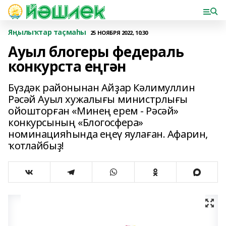
Яңылыҡтар таҫмаһы
25 НОЯБРЯ 2022, 10:30
Ауыл блогеры федераль
конкурста еңгән
Бүздәк районынан Айҙар Кәлимуллин
Рәсәй Ауыл хужалығы министрлығы
ойошторған «Минең ерем - Рәсәй»
конкурсының «Блогосфера»
номинацияһында еңеү яулаған. Афарин,
ҡотлайбыҙ!