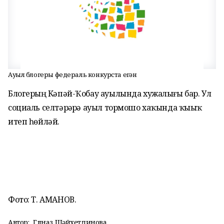
Ауыл блогеры федераль конкурста еңгән
Блогерҙың Кәпәй-Ҡобау ауылында хужалығы бар. Ул
социаль селтәрҙәрҙә ауыл тормошо хаҡында ҡыҙыҡ
итеп һөйләй.
Фото: Т. АМАНОВ.
Автор:
Гөлназ Шәйхетдинова