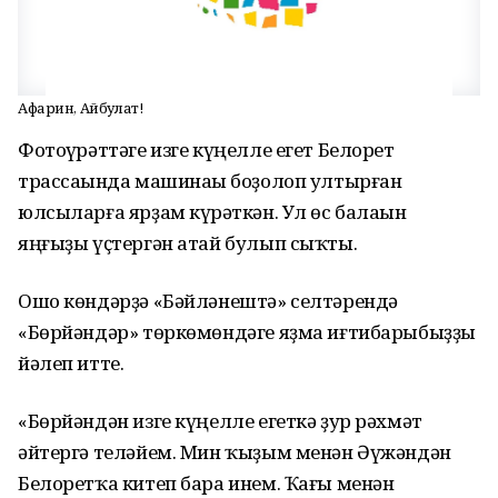
Афарин, Айбулат!
Фотоһүрәттәге изге күңелле егет Белорет
трассаһында машинаһы боҙолоп ултырған
юлсыларға ярҙам күрһәткән. Ул өс балаһын
яңғыҙы үҫтергән атай булып сыҡты.
Ошо көндәрҙә «Бәйләнештә» селтәрендә
«Бөрйәндәр» төркөмөндәге яҙма иғтибарыбыҙҙы
йәлеп итте.
«Бөрйәндән изге күңелле егеткә ҙур рәхмәт
әйтергә теләйем. Мин ҡыҙым менән Әүжәндән
Белоретҡа китеп бара инем. Ҡағы менән