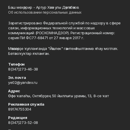
Баш мөхәррир - Артур Хәсән улы Дәүләтбәков
Об использовании персональных данных
Зарегистрировано Федеральной службой по надзору в сфере
связи, информационных технологий и массовых
коммуникаций (РОСКОМНАДЗОР). Регистрационный номер:
серия ПИ ФС77-68471 от 27 января 2017 г.
Мәҡәләләрҙе ҡулланғанда "Йәшлек" гәзитенә һылтанма яһау мотлаҡ.
Бөтә хоҡуҡтар яҡланған.
Телефон
8(347)273-46-38
Эл. почта
ye02@yandex.ru
Адрес
Өфө ҡалаһы, Октябрҙең 50 йыллығы урамы, 13, 8-се ҡат
Рекламная служба
89174755304
Редакция
8(347)273-52-08