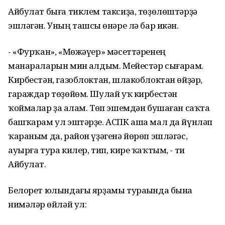
Айбулат быға тиклем таксиҙа, төҙөлөштәрҙә
эшләгән. Уның ташсы һөнәре лә бар икән.
- «Фурҡан», «Мөжәүер» мәсеттәренең
манараларын мин һалдым. Мейестәр сығарам.
Кирбестән, газоблоктан, шлакоблоктан өйҙәр,
гараждар төҙөйөм. Шулай уҡ кирбестән
ҡоймалар ҙа һалам. Төп эшемдән бушаған саҡта
башҡарам ул эштәрҙе. АСПК аша мал да йүнләп
ҡараным да, район үҙәгенә йөрөп эшләгәс,
ауырға тура килер, тип, кире ҡаҡтым, - ти
Айбулат.
Белорет юлындағы ярҙамы тураһында бына
нимәләр һөйләй ул: