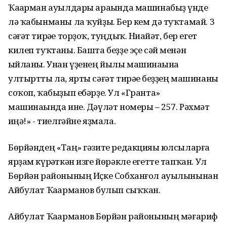
Ҡаһарман ауылдары араһында машинабыҙ һүнде
лә ҡабынманы ла ҡуйҙы. Бер кем дә туҡтамай. 3
сәғәт тирәһе торҙоҡ, туңдыҡ. Ниһайәт, бер егет
килеп туҡтаны. Башта беҙҙе эҫе сәй менән
һыйланы. Унан үҙенең йылы машинаһына
ултыртты ла, ярты сәғәт тирәһе беҙҙең машинаны
соҡоп, ҡабыҙып ебәрҙе. Ул «Гранта»
машинаһында ине. Дәүләт номеры – 257. Рәхмәт
һиңә!» - тиелгәйне яҙмала.
Бөрйәндең «Таң» гәзите редакцияһы юлсыларға
ярҙам күрһәткән изге йөрәкле егетте тапҡан. Ул
Бөрйән районының Иҫке Собханғол ауылынынан
Айбулат Ҡаһарманов булып сыҡҡан.
Айбулат Ҡаһарманов Бөрйән районының мәғариф