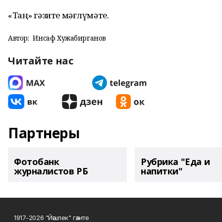
«Таң» гәзите мәғлүмәте.
Автор:
Инсаф Хужабирганов
Читайте нас
Партнеры
Фотобанк
Рубрика "Еда и
журналистов РБ
напитки"
1917-2026 "Йәшлек" гәзите