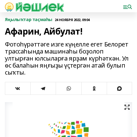
Яңылыҡтар таҫмаһы
24 НОЯБРЯ 2022, 09:04
Афарин, Айбулат!
Фотоһүрәттәге изге күңелле егет Белорет
трассаһында машинаһы боҙолоп
ултырған юлсыларға ярҙам күрһәткән. Ул
өс балаһын яңғыҙы үҫтергән атай булып
сыҡты.