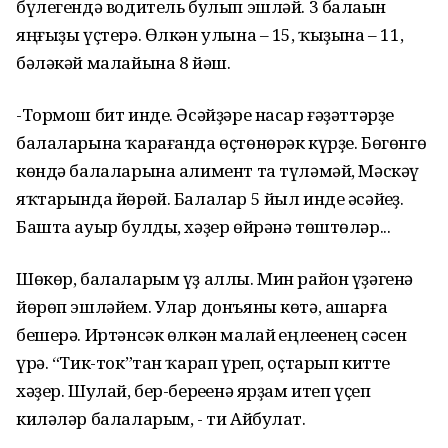
бүлегендә водитель булып эшләй. 3 балаһын
яңғыҙы үҫтерә. Өлкән улына – 15, ҡыҙына – 11,
бәләкәй малайына 8 йәш.
-Тормош бит инде. Әсәйҙәре насар ғәҙәттәрҙе
балаларына ҡарағанда өҫтөнөрәк күрҙе. Бөгөнгө
көндә балаларына алимент та түләмәй, Мәскәү
яҡтарында йөрөй. Балалар 5 йыл инде әсәйһеҙ.
Башта ауыр булды, хәҙер өйрәнә төштөләр...
Шөкөр, балаларым үҙ аллы. Мин район үҙәгенә
йөрөп эшләйем. Улар донъяны көтә, ашарға
бешерә. Иртәнсәк өлкән малай һеңлеһенең сәсен
үрә. “Тик-ток”тан ҡарап үреп, оҫтарып китте
хәҙер. Шулай, бер-береһенә ярҙам итеп үҫеп
киләләр балаларым, - ти Айбулат.