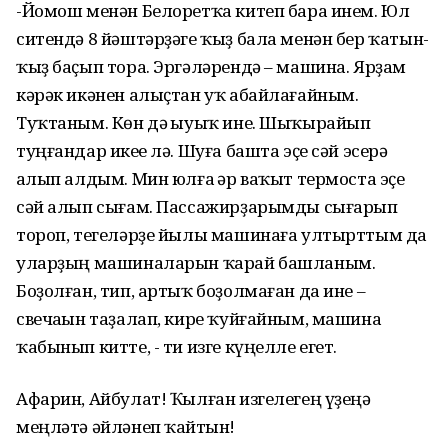
-Йомош менән Белоретҡа китеп бара инем. Юл
ситендә 8 йәштәрҙәге ҡыҙ бала менән бер ҡатын-
ҡыҙ баҫып тора. Эргәләрендә – машина. Ярҙам
кәрәк икәнен алыҫтан уҡ абайлағайным.
Туҡтаным. Көн дә һыуыҡ ине. Шыҡырайып
туңғандар икеһе лә. Шуға башта эҫе сәй эсерә
һалып алдым. Мин юлға һәр ваҡыт термоста эҫе
сәй алып сығам. Пассажирҙарымды сығарып
тороп, тегеләрҙе йылы машинаға ултырттым да
уларҙың машиналарын ҡарай башланым.
Боҙолған, тип, артыҡ боҙолмаған да ине –
свечаһын таҙалап, кире ҡуйғайным, машина
ҡабынып китте, - ти изге күңелле егет.
Афарин, Айбулат! Ҡылған изгелегең үҙеңә
меңләтә әйләнеп ҡайтһын!