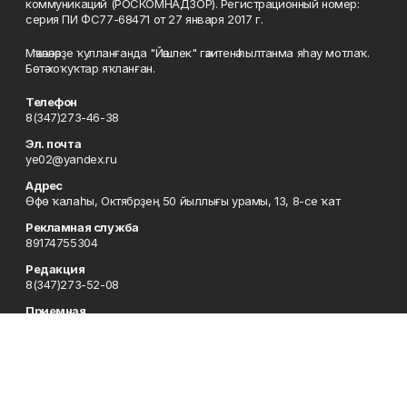
коммуникаций (РОСКОМНАДЗОР). Регистрационный номер:
серия ПИ ФС77-68471 от 27 января 2017 г.
Мәҡәләләрҙе ҡулланғанда "Йәшлек" гәзитенә һылтанма яһау мотлаҡ.
Бөтә хоҡуҡтар яҡланған.
Телефон
8(347)273-46-38
Эл. почта
ye02@yandex.ru
Адрес
Өфө ҡалаһы, Октябрҙең 50 йыллығы урамы, 13, 8-се ҡат
Рекламная служба
89174755304
Редакция
8(347)273-52-08
Приемная
8(347)273-46-38
Сотрудничество
8(347)273-56-45