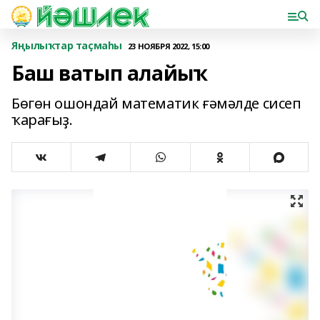
Яңылыҡтар таҫмаһы
23 НОЯБРЯ 2022, 15:00
Баш ватып алайыҡ
Бөгөн ошондай математик ғәмәлде сисеп
ҡарағыҙ.