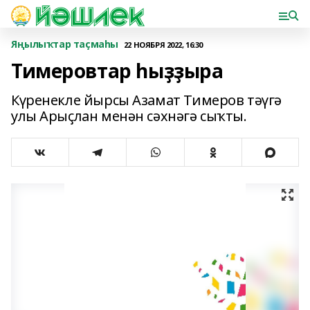
Яңылыҡтар таҫмаһы
22 НОЯБРЯ 2022, 16:30
Тимеровтар һыҙҙыра
Күренекле йырсы Азамат Тимеров тәүгә
улы Арыҫлан менән сәхнәгә сыҡты.