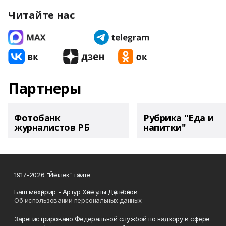
Читайте нас
Партнеры
Фотобанк
Рубрика "Еда и
журналистов РБ
напитки"
1917-2026 "Йәшлек" гәзите
Баш мөхәррир - Артур Хәсән улы Дәүләтбәков
Об использовании персональных данных
Зарегистрировано Федеральной службой по надзору в сфере