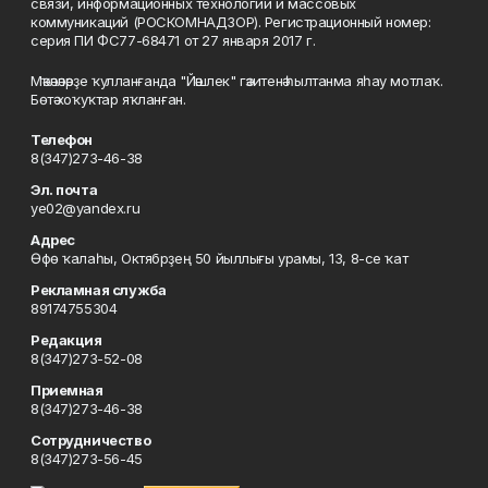
связи, информационных технологий и массовых
коммуникаций (РОСКОМНАДЗОР). Регистрационный номер:
серия ПИ ФС77-68471 от 27 января 2017 г.
Мәҡәләләрҙе ҡулланғанда "Йәшлек" гәзитенә һылтанма яһау мотлаҡ.
Бөтә хоҡуҡтар яҡланған.
Телефон
8(347)273-46-38
Эл. почта
ye02@yandex.ru
Адрес
Өфө ҡалаһы, Октябрҙең 50 йыллығы урамы, 13, 8-се ҡат
Рекламная служба
89174755304
Редакция
8(347)273-52-08
Приемная
8(347)273-46-38
Сотрудничество
8(347)273-56-45