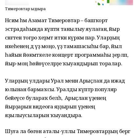
Тимеровтар һыҙҙыра
Нәсимә һәм Азамат Тимеровтар – башҡорт
эстрадаһында күптән танылыу яулаған, йыр
сәнғәтенә тоғро хеҙмәт иткән күркәм пар. Уларҙың
икеһенең дә үҙ моңо, үҙ тамашасыһы бар, йыл
һайын йөкмәткеле концерт программаһы әҙерләп,
йыр-моң һөйөүселәрҙе ҡыуандырып торалар.
Уларҙың улдары Урал менән Арыҫлан да ижад
юлынан бармаҡсы. Уралды күптәр популяр
бейеүсе булараҡ белһә, ә Арыҫлан үҙенең
йырҙарын видеоға яҙҙырып үҙенең
яҙылыусыларын ҡыуандыра.
Шуға ла бөгөн аталы-уллы Тимеровтарҙың бергә