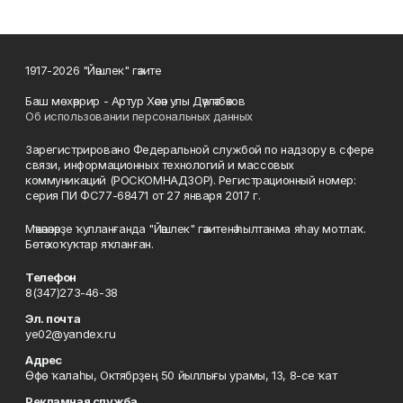
1917-2026 "Йәшлек" гәзите
Баш мөхәррир - Артур Хәсән улы Дәүләтбәков
Об использовании персональных данных
Зарегистрировано Федеральной службой по надзору в сфере
связи, информационных технологий и массовых
коммуникаций (РОСКОМНАДЗОР). Регистрационный номер:
серия ПИ ФС77-68471 от 27 января 2017 г.
Мәҡәләләрҙе ҡулланғанда "Йәшлек" гәзитенә һылтанма яһау мотлаҡ.
Бөтә хоҡуҡтар яҡланған.
Телефон
8(347)273-46-38
Эл. почта
ye02@yandex.ru
Адрес
Өфө ҡалаһы, Октябрҙең 50 йыллығы урамы, 13, 8-се ҡат
Рекламная служба