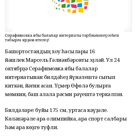
Серафимовка ябыҡ балалар интернаты тәрбиәләнеүсеһен
табырға ярҙам итегеҙ!
Башҡортостандың хоҡуҡ һаҡсылары 16
йәшлек Марсель Ғәлиәкбәровты эҙләй. Ул 24
октябрҙә Серафимовка ябыҡ балалар
интернатынан билдәһеҙ йүнәлештә сығып
киткән, йәғни ҡасҡан. Үҫмер Өфөлә булырға
мөмкин, баш ҡалала рәсми рәүештә теркәлгән.
Билдәләре: буйы 175 см, уртаса кәүҙәле.
Көләпәрәле ҡара олимпийка, ҡара спорт салбары
һәм ҡара көҙгө туфли.