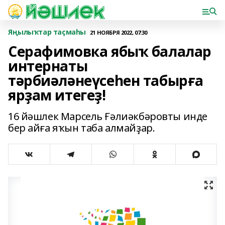
Яңылыҡтар таҫмаһы
21 НОЯБРЯ 2022, 07:30
Серафимовка ябыҡ балалар
интернаты
тәрбиәләнеүсеһен табырға
ярҙам итегеҙ!
16 йәшлек Марсель Ғәлиәкбәровты инде
бер айға яҡын таба алмайҙар.