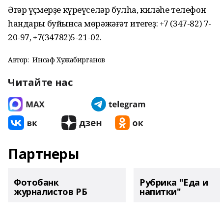
Әгәр үҫмерҙе күреүселәр булһа, киләһе телефон
һандары буйынса мөрәжәғәт итегеҙ: +7 (347-82) 7-
20-97, +7(34782)5-21-02.
Автор:
Инсаф Хужабирганов
Читайте нас
Партнеры
Фотобанк
Рубрика "Еда и
журналистов РБ
напитки"