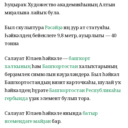
һуңыраҡ Художество академияһының Алтын
миҙалына лайыҡ була.
Был скульптура
Рәсәйҙә
иң ҙур ат статуяһы.
Һәйкәлдең бейеклеге 9,8 метр, ауырлығы — 40
тонна
Салауат Юлаев һәйкәле —
башҡорт
халҡының
һәм
Башҡортостан
халыҡтарының
берҙәмлек символын кәүҙәләндерә. Был һәйкәл
Башҡортостандың визит карточкаһы, шулай уҡ
һәйкәлдең һүрәте
Башҡортостан Республикаһы
гербында
үҙәк элемент булып тора.
Салауат Юлаев һәйкәле янында
батыр
исемендәге майҙан
бар.