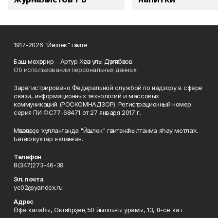
1917-2026 "Йәшлек" гәзите
Баш мөхәррир - Артур Хәсән улы Дәүләтбәков
Об использовании персональных данных
Зарегистрировано Федеральной службой по надзору в сфере
связи, информационных технологий и массовых
коммуникаций (РОСКОМНАДЗОР). Регистрационный номер:
серия ПИ ФС77-68471 от 27 января 2017 г.
Мәҡәләләрҙе ҡулланғанда "Йәшлек" гәзитенә һылтанма яһау мотлаҡ.
Бөтә хоҡуҡтар яҡланған.
Телефон
8(347)273-46-38
Эл. почта
ye02@yandex.ru
Адрес
Өфө ҡалаһы, Октябрҙең 50 йыллығы урамы, 13, 8-се ҡат