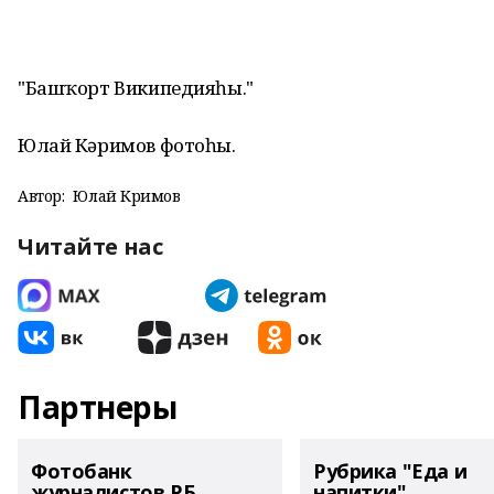
"Башҡорт Википедияһы."
Юлай Кәримов фотоһы.
Автор:
Юлай Кәримов
Читайте нас
Партнеры
Фотобанк
Рубрика "Еда и
журналистов РБ
напитки"