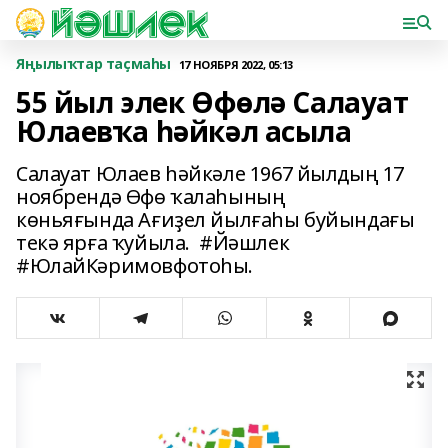
Яңылыҡтар таҫмаһы
17 НОЯБРЯ 2022, 05:13
55 йыл элек Өфөлә Салауат
Юлаевҡа һәйкәл асыла
Салауат Юлаев һәйкәле 1967 йылдың 17
ноябрендә Өфө ҡалаһының
көньяғында Ағиҙел йылғаһы буйындағы
текә ярға ҡуйыла. #Йәшлек
#ЮлайКәримовфотоһы.