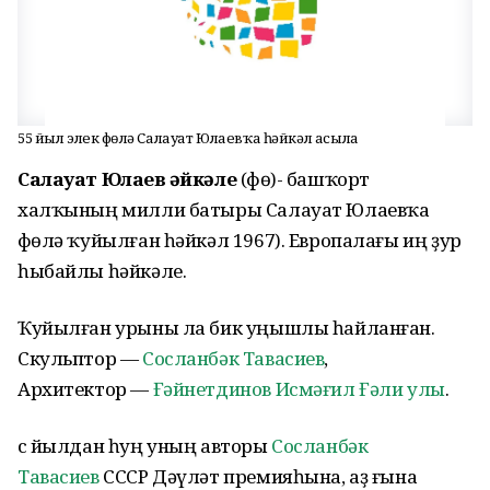
55 йыл элек Өфөлә Салауат Юлаевҡа һәйкәл асыла
Салауат Юлаев һәйкәле
(Өфө)- башҡорт
халҡының милли батыры Салауат Юлаевҡа
Өфөлә ҡуйылған һәйкәл 1967). Европалағы иң ҙур
һыбайлы һәйкәле.
Ҡуйылған урыны ла бик уңышлы һайланған.
Скульптор —
Сосланбәк Тавасиев
,
Архитектор —
Ғәйнетдинов Исмәғил Ғәли улы
.
Өс йылдан һуң уның авторы
Сосланбәк
Тавасиев
СССР Дәүләт премияһына, аҙ ғына