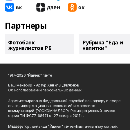
Партнеры
Фотобанк
Рубрика "Еда и
журналистов РБ
напитки"
1917-2026 "Йәшлек" гәзите
Баш мөхәррир - Артур Хәсән улы Дәүләтбәков
Об использовании персональных данных
Зарегистрировано Федеральной службой по надзору в сфере
связи, информационных технологий и массовых
коммуникаций (РОСКОМНАДЗОР). Регистрационный номер:
серия ПИ ФС77-68471 от 27 января 2017 г.
Мәҡәләләрҙе ҡулланғанда "Йәшлек" гәзитенә һылтанма яһау мотлаҡ.