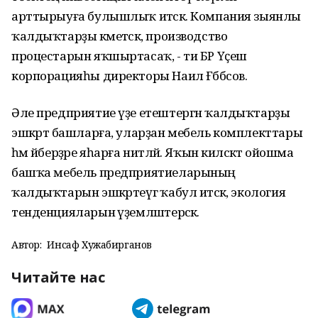
арттырыуға булышлыҡ итәсәк. Компания зыянлы
ҡалдыҡтарҙы кәметәсәк, производство
процестарын яҡшыртасаҡ, - ти БР Үҫеш
корпорацияһы директоры Наил Ғәббәсов.
Әле предприятие үҙе етештергән ҡалдыҡтарҙы
эшкәртә башларға, уларҙан мебель комплекттары
һәм әйберҙәре яһарға ниәтләй. Яҡын киләсәктә ойошма
башҡа мебель предприятиеларының
ҡалдыҡтарын эшкәртеүгә ҡабул итәсәк, экология
тенденцияларын әүҙемләштерәсәк.
Автор:
Инсаф Хужабирганов
Читайте нас