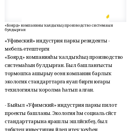
«Боярд» компанияһы ҡалдыҡһыҙ производство системаһын
булдырған
«Уфимский» индустрия паркы резиденты -
мебель етештергән
«Боярд» компанияһы ҡалдыҡһыҙ производство
системаһын булдырған. Был башланғысты
тормошҡа ашырыу өсөн компания барлыҡ
экологик стандарттарға яуап биргән юғары
технлогиялы ҡоролма һатып алған.
- Быйыл «Уфимский» индустрия паркы пилот
проекты башланы. Экология һәм социаль сәйәсәт
стандарттарына ярашлы эшләйәсәкбеҙ, был
төбәктең инвестиция йәлеп итеү ҡеүәһен