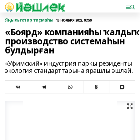
Яңылыҡтар таҫмаһы
15 НОЯБРЯ 2022, 07:50
«Боярд» компанияһы ҡалды
производство системаһын
булдырған
«Уфимский» индустрия паркы резиденты
экология стандарттарына ярашлы эшләй.