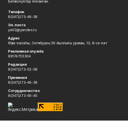
Бөтә хоҡуҡтар яҡланған.
Телефон
8(347)273-46-38
Эл. почта
ye02@yandex.ru
Адрес
Өфө ҡалаһы, Октябрҙең 50 йыллығы урамы, 13, 8-се ҡат
Рекламная служба
89174755304
Редакция
8(347)273-52-08
Приемная
8(347)273-46-38
Сотрудничество
8(347)273-56-45