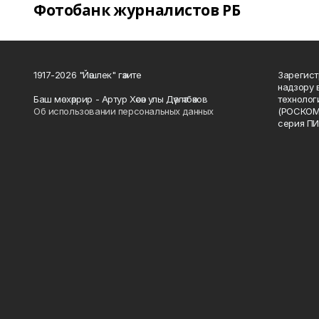
Фотобанк журналистов РБ
1917-2026 "Йәшлек" гәзите
Зарегист
надзору 
Баш мөхәррир - Артур Хәсән улы Дәүләтбәков
технолог
Об использовании персональных данных
(РОСКОМ
серия ПИ