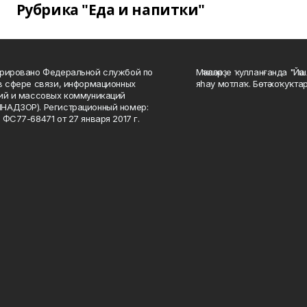
Рубрика "Еда и напитки"
рировано Федеральной службой по
Мәҡәләләрҙе ҡулланғанда "Йә
в сфере связи, информационных
яһау мотлаҡ. Бөтә хоҡуҡта
ий и массовых коммуникаций
НАДЗОР). Регистрационный номер:
 ФС77-68471 от 27 января 2017 г.