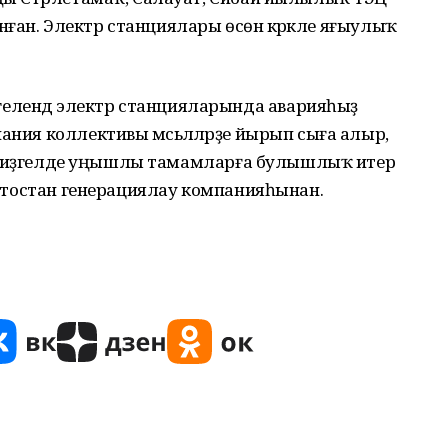
ған. Электр станциялары өсөн кәрәкле яғыулыҡ
елендә электр станцияларында аварияһыҙ
ания коллективы мәсьәләләрҙе йырып сыға алыр,
еҙгә миҙгелде уңышлы тамамларға булышлыҡ итер
ҡортостан генерациялау компанияһынан.