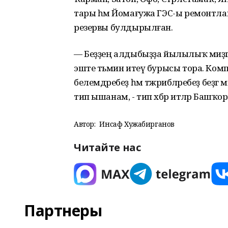
тары һәм Йомағужа ГЭС-ы ремонтлан
резервы булдырылған.
— Беҙҙең алдыбыҙҙа йылылыҡ миҙг
эште тәьмин итеү бурысы тора. Комп
белемдәребеҙ һәм тәжрибәләребеҙ б
тип ышанам, - тип хәбәр итәләр Баш
Автор:
Инсаф Хужабирганов
Читайте нас
Партнеры