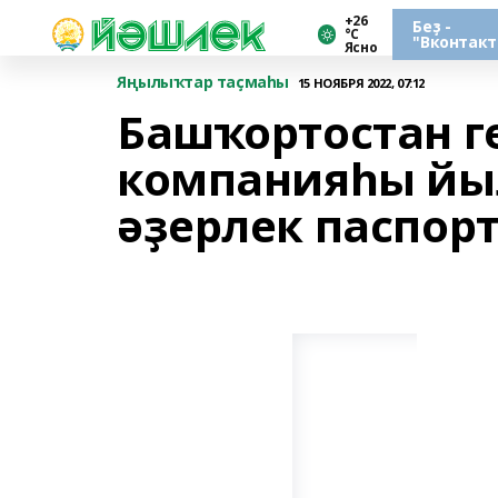
+26
Беҙ -
°С
"Вконтакт
Ясно
Яңылыҡтар таҫмаһы
15 НОЯБРЯ 2022, 07:12
Башҡортостан г
компанияһы йы
әҙерлек паспор