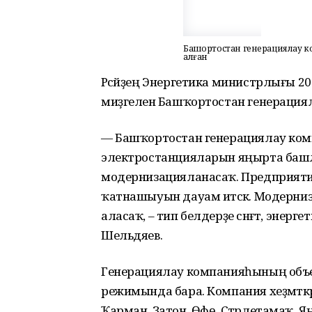
Башҡортостан генерациялау 
алған
Рәсәйҙең Энергетика министрлығы 
миҙгеленә Башҡортостан генерация
— Башҡортостан генерациялау комп
электростанцияларын яңырта башла
модернизацияланасаҡ. Предприят
ҡатнашыуын дауам итәсәк. Модерниз
аласаҡ, – тип белдерҙе сәнәғәт, эне
Шельдяев.
Генерациялау компанияһының объе
режимында бара. Компания хеҙмәткә
Ҡарман, Затон, Өфө, Стәрлетамаҡ, 