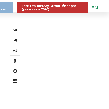
Гәзиттә ҡотлау, иғлан бирергә
"-та
(расценки 2026)