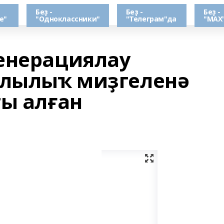
Беҙ -
Беҙ -
Беҙ -
е"
"Одноклассники"
"Телеграм"да
"МАХ
енерациялау
лылыҡ миҙгеленә
ты алған