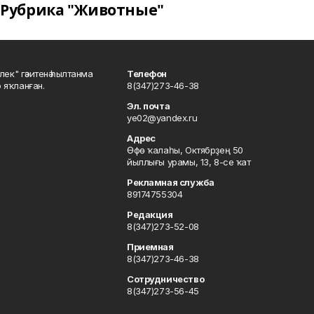
Рубрика "Животные"
шлек" гәзитенә һылтанма
Телефон
р яҡланған.
8(347)273-46-38
Эл. почта
ye02@yandex.ru
Адрес
Өфө ҡалаһы, Октябрҙең 50
йыллығы урамы, 13, 8-се ҡат
Рекламная служба
89174755304
Редакция
8(347)273-52-08
Приемная
8(347)273-46-38
Сотрудничество
8(347)273-56-45