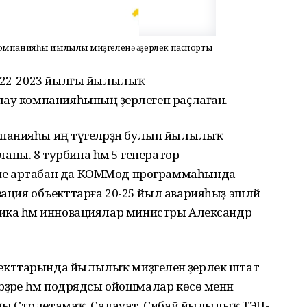
компанияһы йылылыҡ миҙгеленә әҙерлек паспорты
2022-2023 йылғы йылылыҡ
лау компанияһының әҙерлеген раҫлаған.
анияһы иң тәүгеләрҙән булып йылылыҡ
ны. 8 турбина һәм 5 генератор
ие артабан да КОММод программаһында
ация объекттарға 20-25 йыл аварияһыҙ эшләй
ргетика һәм инновациялар министры Александр
кттарында йылылыҡ миҙгеленә әҙерлек штат
рҙәре һәм подрядсы ойошмалар көсө менән
Яңы Стәрлетамаҡ, Салауат, Сибай йылылыҡ ТЭЦ-