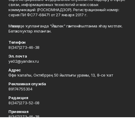
связи, информационных технологий и массовых
коммуникаций (РОСКОМНАДЗОР). Регистрационный номер:
серия ПИ ФС77-68471 от 27 января 2017 г.
Мәҡәләләрҙе ҡулланғанда "Йәшлек" гәзитенә һылтанма яһау мотлаҡ.
Бөтә хоҡуҡтар яҡланған.
Телефон
8(347)273-46-38
Эл. почта
ye02@yandex.ru
Адрес
Өфө ҡалаһы, Октябрҙең 50 йыллығы урамы, 13, 8-се ҡат
Рекламная служба
89174755304
Редакция
8(347)273-52-08
Приемная
8(347)273-46-38
Сотрудничество
8(347)273-56-45