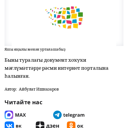
Яҡшы яңылыҡ менән уртаҡлашабыҙ
Бының туралағы документ хоҡуҡи
мәғлүмәттәрҙең рәсми интернет порталына
һалынған.
Автор:
Айбулат Ишназаров
Читайте нас