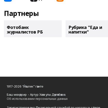
Партнеры
Фотобанк
Рубрика "Еда и
журналистов РБ
напитки"
1917-2026 "Йәшлек" гәзите
Баш мөхәррир - Артур Хәсән улы Дәүләтбәков
Об использовании персональных данных
Зарегистрировано Федеральной службой по надзору в сфере