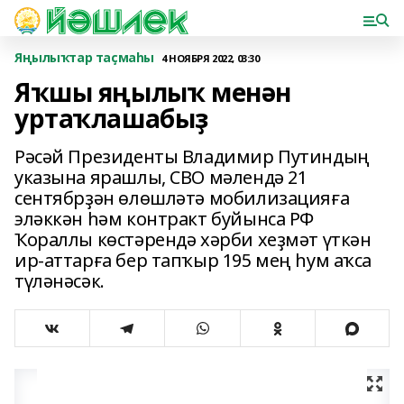
Яңылыҡтар таҫмаһы
4 НОЯБРЯ 2022, 03:30
Яҡшы яңылыҡ менән
уртаҡлашабыҙ
Рәсәй Президенты Владимир Путиндың
указына ярашлы, СВО мәлендә 21
сентябрҙән өлөшләтә мобилизацияға
эләккән һәм контракт буйынса РФ
Ҡораллы көстәрендә хәрби хеҙмәт үткән
ир-аттарға бер тапҡыр 195 мең һум аҡса
түләнәсәк.