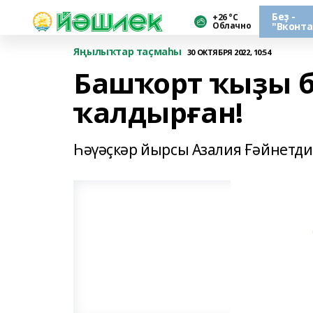
Беҙ -
+26 °С
Облачно
"Вконта
Яңылыҡтар таҫмаһы
30 ОКТЯБРЯ 2022, 10:54
Башҡорт ҡыҙы б
ҡалдырған!
Һәүәҫкәр йырсы Азалия Ғәйнетд