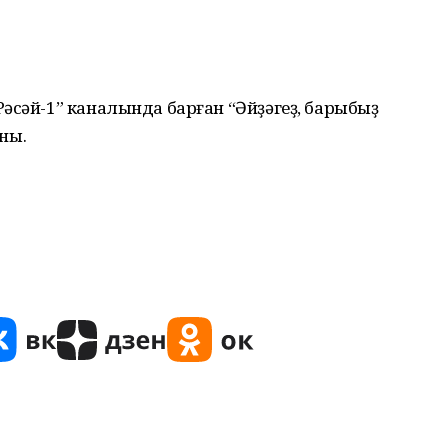
әсәй-1” каналында барған “Әйҙәгеҙ, барыбыҙ
ны.