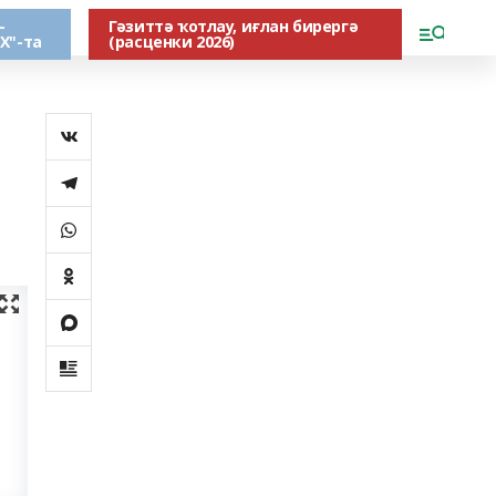
-
Гәзиттә ҡотлау, иғлан бирергә
Х"-та
(расценки 2026)