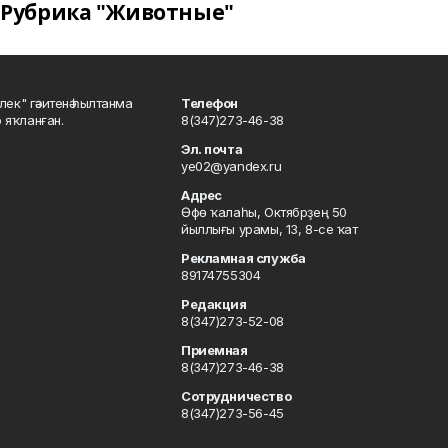
Рубрика "Животные"
шлек" гәзитенә һылтанма
Телефон
р яҡланған.
8(347)273-46-38
Эл. почта
ye02@yandex.ru
Адрес
Өфө ҡалаһы, Октябрҙең 50
йыллығы урамы, 13, 8-се ҡат
Рекламная служба
89174755304
Редакция
8(347)273-52-08
Приемная
8(347)273-46-38
Сотрудничество
8(347)273-56-45