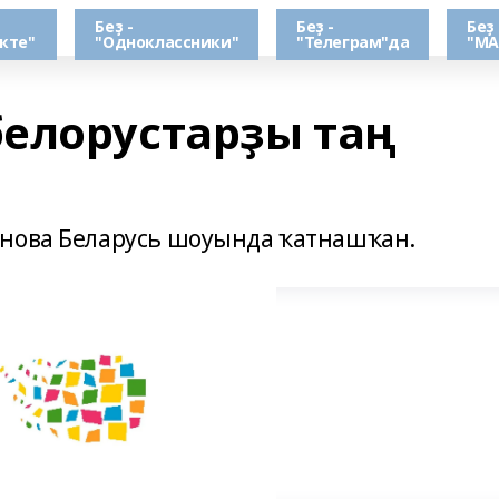
Беҙ -
Беҙ -
Беҙ 
кте"
"Одноклассники"
"Телеграм"да
"МА
елорустарҙы таң
инова Беларусь шоуында ҡатнашҡан.