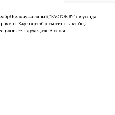
әттеләр! Белорусссияның "FACTOR BY" шоуында
әхмәт. Хәҙер артабанғы этапты көтәбеҙ.
оциаль селтәрҙә яҙған Азалия.