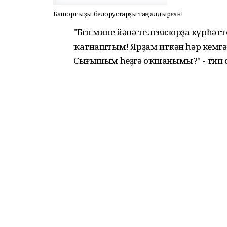
Башҡорт ҡыҙы белорустарҙы таң ҡалдырған!
"Бөгөн мине йәнә телевизорҙа күрһ
ҡатнаштым! Ярҙам иткән һәр кемгә р
Сығышым һеҙгә оҡшанымы?" - тип с