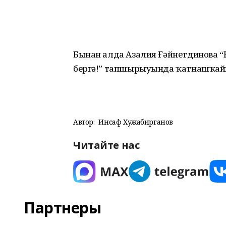
Бынан алда Азалия Ғәйнетдинова “Р
бергә!” тапшырыуында ҡатнашҡай
Автор:
Инсаф Хужабирганов
Читайте нас
Партнеры