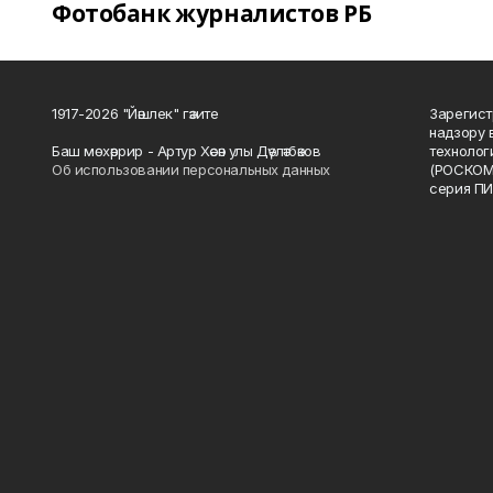
Фотобанк журналистов РБ
1917-2026 "Йәшлек" гәзите
Зарегист
надзору 
Баш мөхәррир - Артур Хәсән улы Дәүләтбәков
технолог
Об использовании персональных данных
(РОСКОМ
серия ПИ