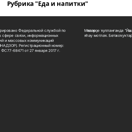
Рубрика "Еда и напитки"
рировано Федеральной службой по
Мәҡәләләрҙе ҡулланғанда "Йә
в сфере связи, информационных
яһау мотлаҡ. Бөтә хоҡуҡта
ий и массовых коммуникаций
НАДЗОР). Регистрационный номер:
 ФС77-68471 от 27 января 2017 г.