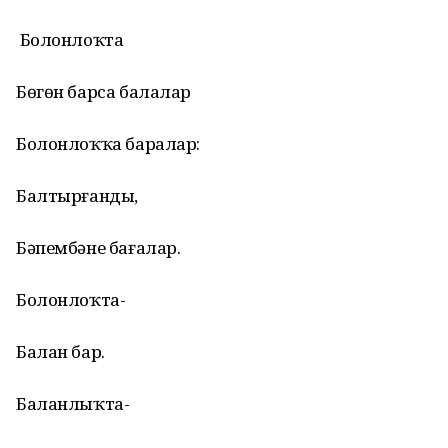
Болонлоҡта
Бөгөн барса балалар
Болонлоҡҡа баралар:
Балтырғанды,
Бәпембәне бағалар.
Болонлоҡта-
Балан бар.
Баланлыҡта-