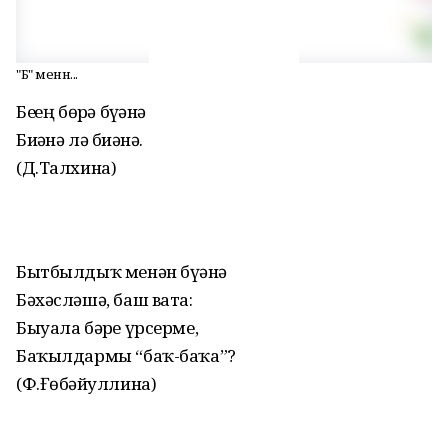
"Б" менән...
Беҙҙең бөҙрә бүҙәнә
Биҙәнә лә биҙәнә.
(Д.Талхина)
Бытбылдыҡ менән бүҙәнә
Бәхәсләшә, баш вата:
Быуала бәрҙе үрсерме,
Баҡылдармы “баҡ-баҡа”?
(Ф.Ғөбәйҙуллина)