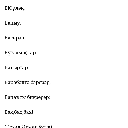
БЮүләк,
Баныу,
Басирҙән
Бүғламаҫтар-
Батырғар!
Барабанға бәрерҙәр,
Бапаҡты биҙҙерерҙәр:
Бах,бах,бах!
(Әсхәл-Әхмәт Хужа).