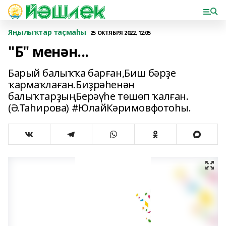
Яңылыҡтар таҫмаһы
25 ОКТЯБРЯ 2022, 12:05
"Б" менән...
Барый балыҡҡа барған,Биш бәрҙе
ҡармаҡлаған.Биҙрәһенән
балыҡтарҙыңБерәүһе төшөп ҡалған.
(Ә.Таһирова) #ЮлайКәримовфотоһы.