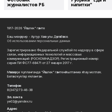
журналистов РБ
напитки"
1917-2026 "Йәшлек" гәзите
Баш мөхәррир - Артур Хәсән улы Дәүләтбәков
Об использовании персональных данных
Зарегистрировано Федеральной службой по надзору в сфере
связи, информационных технологий и массовых
коммуникаций (РОСКОМНАДЗОР). Регистрационный номер:
серия ПИ ФС77-68471 от 27 января 2017 г.
Мәҡәләләрҙе ҡулланғанда "Йәшлек" гәзитенә һылтанма яһау мотлаҡ.
Бөтә хоҡуҡтар яҡланған.
Телефон
8(347)273-46-38
Эл. почта
ye02@yandex.ru
Адрес