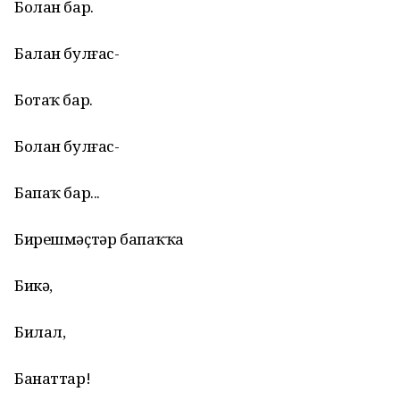
Болан бар.
Балан булғас-
Ботаҡ бар.
Болан булғас-
Бапаҡ бар...
Бирешмәҫтәр бапаҡҡа
Бикә,
Билал,
Банаттар!