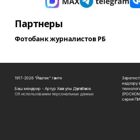
Партнеры
Фотобанк журналистов РБ
1917-2026 "Йәшлек" гәзите
Зарегист
надзору 
Баш мөхәррир - Артур Хәсән улы Дәүләтбәков
технолог
Об использовании персональных данных
(РОСКОМ
серия ПИ