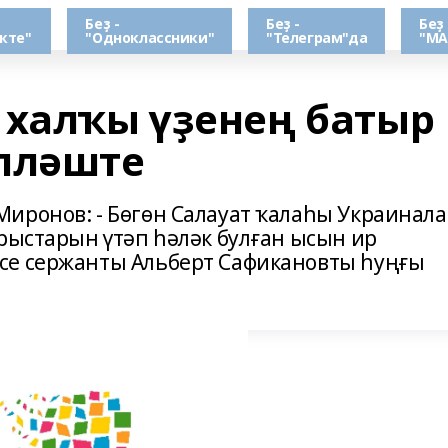
Беҙ -
Беҙ -
Беҙ 
кте"
"Одноклассники"
"Телеграм"да
"МА
 халҡы үҙенең батыр
лләште
иронов: - Бөгөн Салауат ҡалаһы Украинала
урыстарын үтәп һәләк булған ысын ир
се сержанты Альберт Сафикановты һуңғы