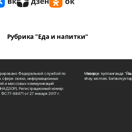
Рубрика "Еда и напитки"
рировано Федеральной службой по
Мәҡәләләрҙе ҡулланғанда "Йә
в сфере связи, информационных
яһау мотлаҡ. Бөтә хоҡуҡта
ий и массовых коммуникаций
НАДЗОР). Регистрационный номер:
 ФС77-68471 от 27 января 2017 г.