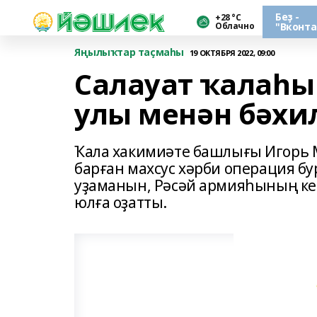
Беҙ -
+28 °С
Облачно
"Вконта
Яңылыҡтар таҫмаһы
19 ОКТЯБРЯ 2022, 09:00
Салауат ҡалаһы
улы менән бәхи
Ҡала хакимиәте башлығы Игорь М
барған махсус хәрби операция б
уҙаманын, Рәсәй армияһының ке
юлға оҙатты.