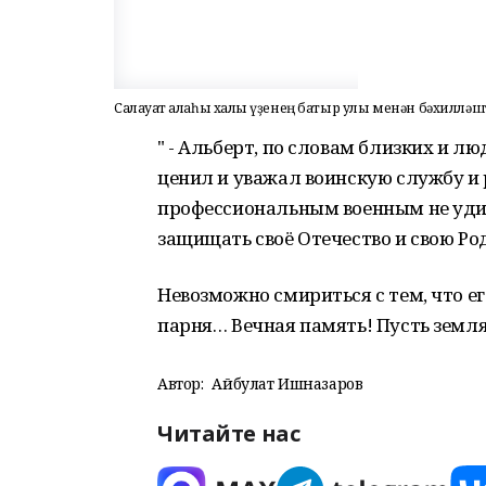
Салауат ҡалаһы халҡы үҙенең батыр улы менән бәхилләш
" - Альберт, по словам близких и лю
ценил и уважал воинскую службу и р
профессиональным военным не удиви
защищать своё Отечество и свою Род
Невозможно смириться с тем, что ег
парня… Вечная память! Пусть земля т
Автор:
Айбулат Ишназаров
Читайте нас