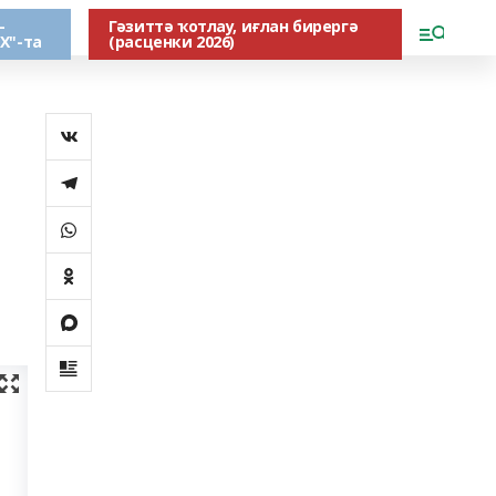
-
Гәзиттә ҡотлау, иғлан бирергә
Х"-та
(расценки 2026)