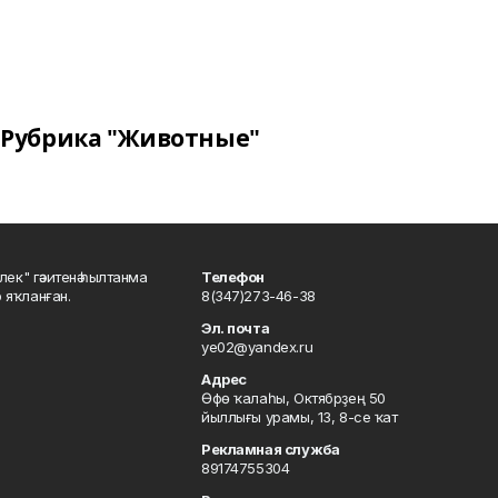
Рубрика "Животные"
шлек" гәзитенә һылтанма
Телефон
р яҡланған.
8(347)273-46-38
Эл. почта
ye02@yandex.ru
Адрес
Өфө ҡалаһы, Октябрҙең 50
йыллығы урамы, 13, 8-се ҡат
Рекламная служба
89174755304