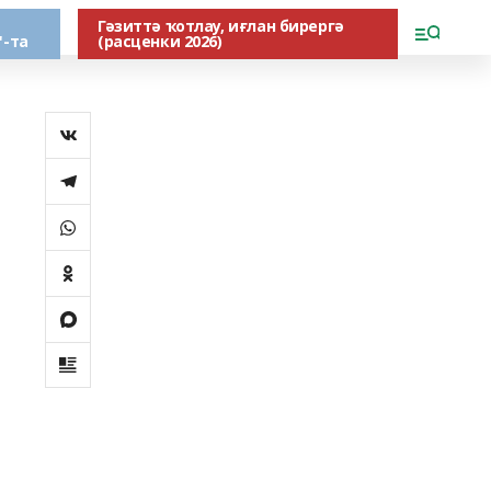
Гәзиттә ҡотлау, иғлан бирергә
"-та
(расценки 2026)