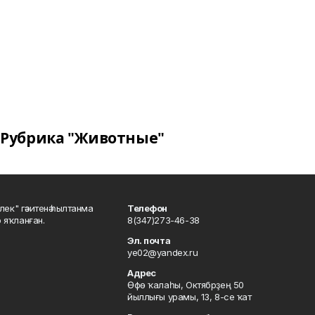
Рубрика "Животные"
шлек" гәзитенә һылтанма
Телефон
р яҡланған.
8(347)273-46-38
Эл. почта
ye02@yandex.ru
Адрес
Өфө ҡалаһы, Октябрҙең 50
йыллығы урамы, 13, 8-се ҡат