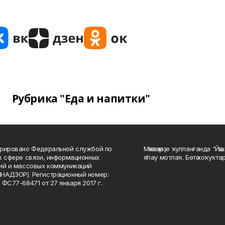
Рубрика "Еда и напитки"
рировано Федеральной службой по
Мәҡәләләрҙе ҡулланғанда "Йә
в сфере связи, информационных
яһау мотлаҡ. Бөтә хоҡуҡта
ий и массовых коммуникаций
НАДЗОР). Регистрационный номер:
 ФС77-68471 от 27 января 2017 г.