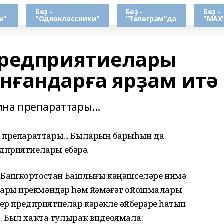
Беҙ -
Беҙ -
Беҙ -
е"
"Одноклассники"
"Телеграм"да
"МАХ
предприятиелары
ғандарға ярҙам итә
на препараттары...
 препараттары... Быларҙың барыһын да
дприятиелары ебәрә.
 Башҡортостан Башлығы кәңәшселәре нимә
ларҙы ирекмәндәр һәм йәмәғәт ойошмалары
р предприятиелар кәрәкле әйберҙәрҙе һатып
та. Был хаҡта тулыраҡ видеояҙмала: