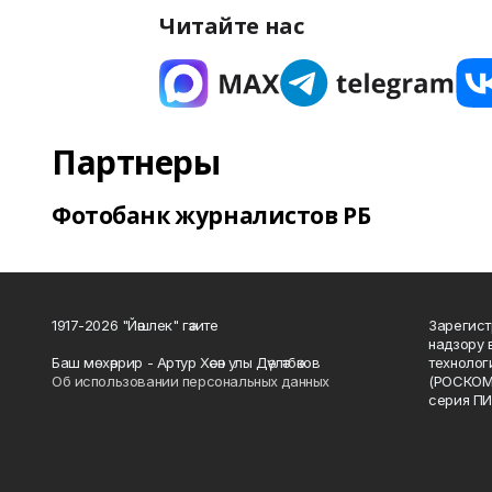
Читайте нас
Партнеры
Фотобанк журналистов РБ
1917-2026 "Йәшлек" гәзите
Зарегист
надзору 
Баш мөхәррир - Артур Хәсән улы Дәүләтбәков
технолог
Об использовании персональных данных
(РОСКОМ
серия ПИ