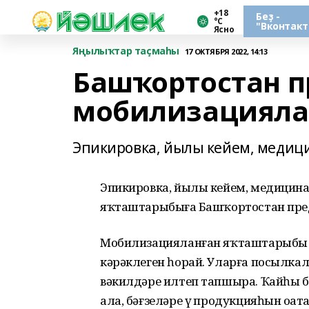
+18
Беҙ -
°С
"Вконтакт
Ясно
Яңылыҡтар таҫмаһы
17 ОКТЯБРЯ 2022, 14:13
Башҡортостан 
мобилизациялан
Эпикировка, йылы кейем, медици
Эпикировка, йылы кейем, медицина
яҡташтарыбыҙға Башҡортостан пре
Мобилизацияланған яҡташтарыбыҙ
кәрәклеген һорай. Уларға посылка
вәкилдәре илтеп тапшыра. Ҡайһы бе
ала, бәғзеләре үҙ продукцияһын оҙа