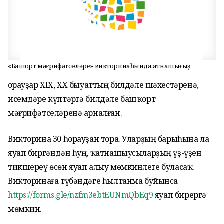
«Башҡорт мәғрифәтселәре» викторинаһында ҡатнашығыҙ
Һорауҙар XIX, XX быуаттың билдәле шәхестәренә,
исемдәре күптәргә билдәле башҡорт
мәғрифәтселәренә арналған.
Викторина 30 һорауҙан тора. Уларҙың барыһына ла
яуап биргәндән һуң, ҡатнашыусыларҙың үҙ-үҙен
тикшереү өсөн яуап алыу мөмкинлеге буласаҡ.
Викторинаға түбәндәге һылтанма буйынса
https://forms.gle/nzfm3ebtEUNmQbEq9
яуап бирергә
мөмкин.