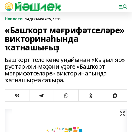
Новости
14 ДЕКАБРЯ 2022, 13:30
«Башҡорт мәғрифәтселәре»
викторинаһында
ҡатнашығыҙ
Башҡорт теле көнө уңайынан «Ҡыҙыл яр»
рус тарихи-мәҙәни үҙәге «Башҡорт
мәғрифәтселәре» викторинаһында
ҡатнашырға саҡыра.