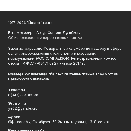
1917-2026 "Йәшлек" гәзите
Баш мөхәррир - Артур Хәсән улы Дәүләтбәков
Об использовании персональных данных
Зарегистрировано Федеральной службой по надзору в сфере
связи, информационных технологий и массовых
коммуникаций (РОСКОМНАДЗОР). Регистрационный номер:
серия ПИ ФС77-68471 от 27 января 2017 г.
Мәҡәләләрҙе ҡулланғанда "Йәшлек" гәзитенә һылтанма яһау мотлаҡ.
Бөтә хоҡуҡтар яҡланған.
Телефон
8(347)273-46-38
Эл. почта
ye02@yandex.ru
Адрес
Өфө ҡалаһы, Октябрҙең 50 йыллығы урамы, 13, 8-се ҡат
Рекламная служба