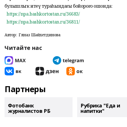
булышлыҡ итеү тураһындағы бойороғо ошонда:
https://npa.bashkortostan.ru/36683/
https://npa.bashkortostan.ru/36811/
Автор:
Гөлназ Шәйхетдинова
Читайте нас
Партнеры
Фотобанк
Рубрика "Еда и
журналистов РБ
напитки"