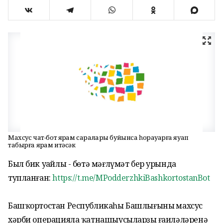
Махсус чат-бот ярҙам саралары буйынса һорауҙарға яуап
табырға ярҙам итәсәк
Был бик уңайлы - бөтә мәғлүмәт бер урында
тупланған:
https://t.me/MPodderzhkiBashkortostanBot
Башҡортостан Республикаһы Башлығының махсус
хәрби операцияла ҡатнашыусыларҙың ғаиләләренә