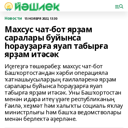
Новости
15 НОЯБРЯ 2022, 13:30
Махсус чат-бот ярҙам
саралары буйынса
һорауҙарға яуап табырға
ярҙам итәсәк
Иҫегеҙгә төшөрәбеҙ: махсус чат-бот
Башҡортостандан хәрби операцияла
ҡатнашыусыларҙың ғаиләләренә ярҙам
саралары буйынса һорауҙарға яуап
табырға ярҙам итәсәк. Уны Башҡортостан
менән идара итеү үҙәге республиканың
Ғаилә, хеҙмәт һәм халыҡты социаль яҡлау
министрлығы һәм башҡа ведомстволары
менән берлектә әҙерләне.