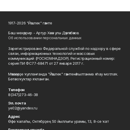
1917-2026 "Йәшлек" гәзите
Баш мөхәррир - Артур Хәсән улы Дәүләтбәков
Об использовании персональных данных
Зарегистрировано Федеральной службой по надзору в сфере
связи, информационных технологий и массовых
коммуникаций (РОСКОМНАДЗОР). Регистрационный номер:
серия ПИ ФС77-68471 от 27 января 2017 г.
Мәҡәләләрҙе ҡулланғанда "Йәшлек" гәзитенә һылтанма яһау мотлаҡ.
Бөтә хоҡуҡтар яҡланған.
Телефон
8(347)273-46-38
Эл. почта
ye02@yandex.ru
Адрес
Өфө ҡалаһы, Октябрҙең 50 йыллығы урамы, 13, 8-се ҡат
Рекламная служба