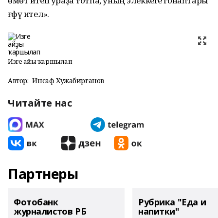
өмөт итеп ураҙа тотһа, уның элеккеге гонаһтары
ғәфү ителә».
Изге айҙы ҡаршылап
Автор:
Инсаф Хужабирганов
Читайте нас
Партнеры
Фотобанк
Рубрика "Еда и
журналистов РБ
напитки"