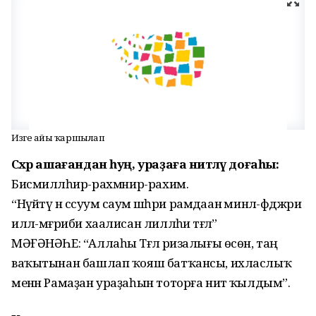
Изге айҙы ҡаршылап
Сәхәр ашағандан һуң, ураҙаға ниәтләү доғаһы:
Бисмилләһир-рахмәәнир-рахим.
“Нәүәйтү ән әссуумә саумә шәһри рамәдаанә минәл-фәджри
иләл-мәғриби хаалисан лилләһи тәғәәлә”
МӘҒӘНӘҺЕ: “Аллаһы Тәғәлә ризалығы өсөн, таң
ваҡытынан башлап ҡояш батҡансы, ихласлыҡ
менән Рамаҙан ураҙаһын тоторға ниәт ҡылдым”.