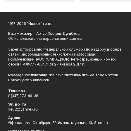
1917-2026 "Йәшлек" гәзите
Баш мөхәррир - Артур Хәсән улы Дәүләтбәков
Об использовании персональных данных
Зарегистрировано Федеральной службой по надзору в сфере
связи, информационных технологий и массовых
коммуникаций (РОСКОМНАДЗОР). Регистрационный номер:
серия ПИ ФС77-68471 от 27 января 2017 г.
Мәҡәләләрҙе ҡулланғанда "Йәшлек" гәзитенә һылтанма яһау мотлаҡ.
Бөтә хоҡуҡтар яҡланған.
Телефон
8(347)273-46-38
Эл. почта
ye02@yandex.ru
Адрес
Өфө ҡалаһы, Октябрҙең 50 йыллығы урамы, 13, 8-се ҡат