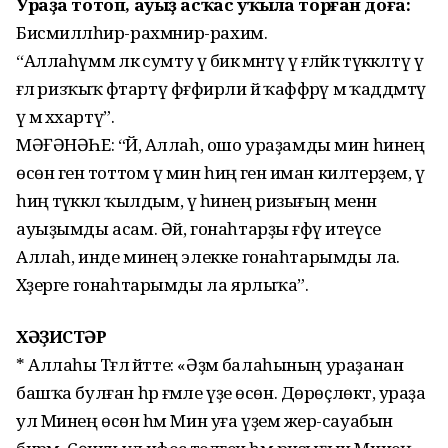
Ураҙа тотоп, ауыҙ асҡас уҡыла торған доға:
Бисмилләһир-рахмәәнир-рахим.
“Аллаһүммә ләкә сумту үә бикә әәмәнтү үә ғәләйкә тәүәккәлтү үә
ғәләә ризҡыҡә әфтартү фәғфирли йәә ҡаффәәрү мә ҡаддәмтү
үә мәә әххартү”.
МӘҒӘНӘҺЕ: “Йә, Аллаһ, ошо ураҙамды мин һинең
өсөн генә тоттом үә мин һиңә генә иман килтерҙем, үә
һиңә тәүәккәл ҡылдым, үә һинең ризығың менән
ауыҙымды асам. Әй, гонаһтарҙы ғәфү итеүсе
Аллаһ, инде минең элекке гонаһтарымды ла.
Хәҙерге гонаһтарымды ла ярлыҡа”.
ХӘҘИСТӘР
* Аллаһы Тәғәлә әйтте: «Әҙәм балаһының ураҙанан
башҡа булған һәр ғәмәле үҙе өсөн. Дөрөҫлөктә, ураҙа
ул Минең өсөн һәм Мин уға үҙем әжер-сауабын