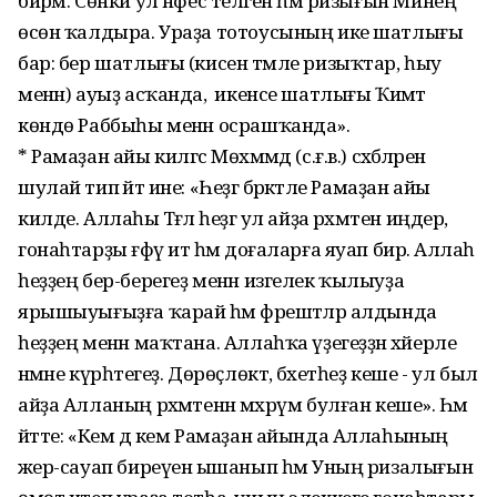
бирәм. Сөнки ул нәфес теләген һәм ризығын Минең
өсөн ҡалдыра. Ураҙа тотоусының ике шатлығы
бар: бер шатлығы (кисен тәмле ризыҡтар, һыу
менән) ауыҙ асҡанда, ә икенсе шатлығы Ҡиәмәт
көндө Раббыһы менән осрашҡанда».
* Рамаҙан айы килгәс Мөхәммәд (с.ғ.в.) сәхәбәләренә
шулай тип әйтә ине: «Һеҙгә бәрәкәтле Рамаҙан айы
килде. Аллаһы Тәғәлә һеҙгә ул айҙа рәхмәтен иңдерә,
гонаһтарҙы ғәфү итә һәм доғаларға яуап бирә. Аллаһ
һеҙҙең бер-берегеҙ менән изгелек ҡылыуҙа
ярышыуығыҙға ҡарай һәм фәрештәләр алдында
һеҙҙең менән маҡтана. Аллаһҡа үҙегеҙҙән хәйерле
нәмәне күрһәтегеҙ. Дөрөҫлөктә, бәхетһеҙ кеше - ул был
айҙа Алланың рәхмәтенән мәхрүм булған кеше». Һәм
әйтте: «Кем дә кем Рамаҙан айында Аллаһының
әжер-сауап биреүенә ышанып һәм Уның ризалығын