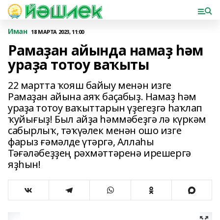
Иман
18 МАРТА 2023, 11:00
Рамаҙан айында намаҙ һәм
ураҙа тотоу ваҡыты
22 мартта ҡояш байыу менән изге
Рамаҙан айына аяҡ баҫабыҙ. Намаҙ һәм
ураҙа тотоу ваҡыттарын үҙегеҙгә һаҡлап
ҡуйығыҙ! Был айҙа һәммәбеҙгә лә күркәм
сабырлыҡ, тәҡүәлек менән ошо изге
фарыз ғәмәлде үтәргә, Аллаһы
Тәғәләбеҙҙең рәхмәттәренә ирешергә
яҙһын!