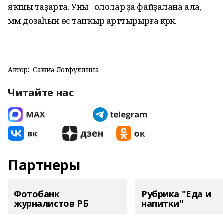
яҡшы таҙарта. Уны ололар ҙа файҙалана ала,
әммә дозаһын өс тапҡыр арттырырға кәрәк.
Автор:
Сажиҙә Лотфуллина
Читайте нас
Партнеры
Фотобанк
Рубрика "Еда и
журналистов РБ
напитки"