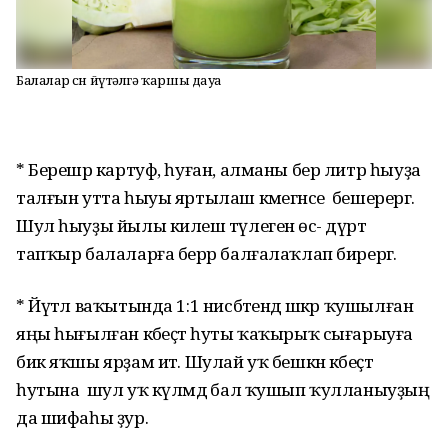
Балалар өсөн йүтәлгә ҡаршы дауа
* Берешәр картуф, һуған, алманы бер литр һыуҙа
талғын утта һыуы яртылаш кәмегәнсе бешерергә.
Шул һыуҙы йылы килеш тәүлегенә өс- дүрт
тапҡыр балаларға берәр балғалаҡлап бирергә.
* Йүтәл ваҡытында 1:1 нисбәтендә шәкәр ҡушылған
яңы һығылған кәбеҫтә һуты ҡаҡырыҡ сығарыуға
бик яҡшы ярҙам итә. Шулай уҡ бешкән кәбеҫтә
һутына шул уҡ күләмдә бал ҡушып ҡулланыуҙың
да шифаһы ҙур.