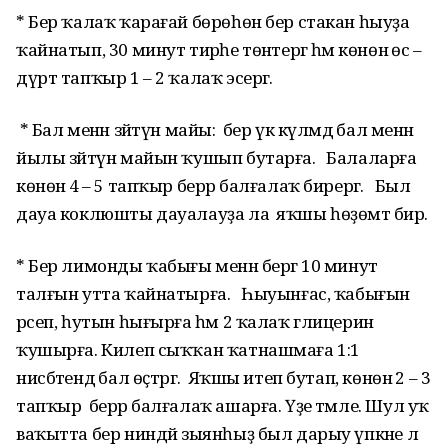
* Бер ҡалаҡ ҡарағай бөрөһөн бер стакан һыуҙа
ҡайнатып, 30 минут тирәһе төнәтергә һәм көнөнә өс –
дүрт тапҡыр 1 – 2 ҡалаҡ эсергә.
* Бал менән зәйтүн майы: бер үк күләмдә бал менән
йылы зәйтүн майын ҡушып бутарға. Балаларға
көнөнә 4 – 5 тапҡыр берәр балғалаҡ бирергә. Был
дауа коклюшты дауалауҙа ла яҡшы һөҙөмтә бирә.
* Бер лимонды ҡабығы менән бергә 10 минут
талғын утта ҡайнатырға. Һыуынғас, ҡабығын
әрсеп, һутын һығырға һәм 2 ҡалаҡ глицерин
ҡушырға. Килеп сыҡҡан ҡатнашмаға 1:1
нисбәтендә бал өҫтәргә. Яҡшы итеп бутап, көнөнә 2 – 3
тапҡыр берәр балғалаҡ ашарға. Үҙе тәмле. Шул уҡ
ваҡытта бер ниндәй зыянһыҙ был дарыу үпкәне лә