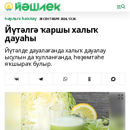
Һаулыҡ һаҡлау
28 СЕНТЯБРЯ 2024, 13:26
Йүтәлгә ҡаршы халыҡ
дауаһы
Йүтәлде дауалағанда халыҡ дауалау
ысулын да ҡулланғанда, һөҙөмтәһе
яҡшыраҡ булыр.