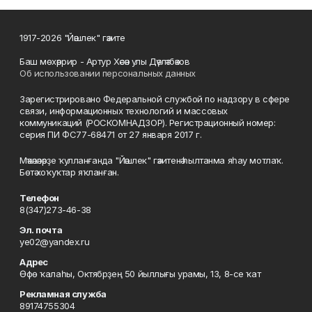
1917-2026 "Йәшлек" гәзите
Баш мөхәррир - Артур Хәсән улы Дәүләтбәков
Об использовании персональных данных
Зарегистрировано Федеральной службой по надзору в сфере
связи, информационных технологий и массовых
коммуникаций (РОСКОМНАДЗОР). Регистрационный номер:
серия ПИ ФС77-68471 от 27 января 2017 г.
Мәҡәләләрҙе ҡулланғанда "Йәшлек" гәзитенә һылтанма яһау мотлаҡ.
Бөтә хоҡуҡтар яҡланған.
Телефон
8(347)273-46-38
Эл. почта
ye02@yandex.ru
Адрес
Өфө ҡалаһы, Октябрҙең 50 йыллығы урамы, 13, 8-се ҡат
Рекламная служба
89174755304