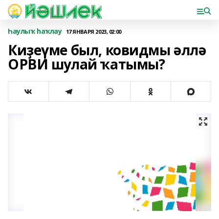
Һаулыҡ һаҡлау
17 ЯНВАРЯ 2023, 02:00
Киҙеүме был, ковидмы әллә
ОРВИ шулай ҡатымы?