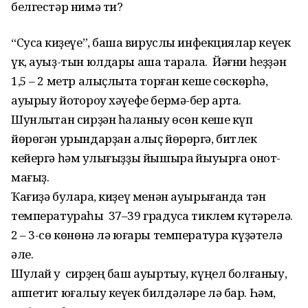
белгестәр нимә ти?
“Сусҡа киҙеүе”, башҡа вируслы инфекциялар кеүек
үк, ауыҙ-тын юлдары аша тарала. Йәғни һеҙҙән
1,5 – 2 метр алыҫлыҡта торған кеше сөскөрһә,
ауырыу йоҡтороу хәүефе бермә-бер арта.
Шунлыҡтан сирҙән һаҡланыу өсөн кеше күп
йөрөгән урындарҙан алыҫ йөрөргә, битлек
кейергә һәм ҡулығыҙҙы йышыраҡ йыуырға онот­
мағыҙ.
Ҡағиҙә булараҡ, киҙеү менән ауырығанда тән
температураһы 37–39 градусҡа тиклем күтәрелә.
2 – 3-сө көнөнә лә юғары температура күҙә­телә
әле.
Шулай уҡ сирҙең баш ауыртыу, күңел болғаныу,
аппетит юғалыу кеүек билдәләре лә бар. Һәм,