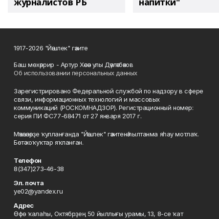
журналистов РБ
напитки"
1917-2026 "Йәшлек" гәзите
Баш мөхәррир - Артур Хәсән улы Дәүләтбәков
Об использовании персональных данных
Зарегистрировано Федеральной службой по надзору в сфере
связи, информационных технологий и массовых
коммуникаций (РОСКОМНАДЗОР). Регистрационный номер:
серия ПИ ФС77-68471 от 27 января 2017 г.
Мәҡәләләрҙе ҡулланғанда "Йәшлек" гәзитенә һылтанма яһау мотлаҡ.
Бөтә хоҡуҡтар яҡланған.
Телефон
8(347)273-46-38
Эл. почта
ye02@yandex.ru
Адрес
Өфө ҡалаһы, Октябрҙең 50 йыллығы урамы, 13, 8-се ҡат