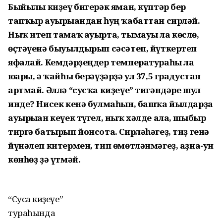
Быйылғы киҙеү бигерәк яман, күптәр бер
тапҡыр ауырығандан һуң ҡабаттан сирләй.
Ныҡ итеп тамаҡ ауырта, тымауы ла көслө,
өҫтәүенә быуылдырып сәсәтеп, йүткертеп
яфалай. Кемдәрҙеңдер температураһы ла
юғары, ә ҡайһы берәүҙәрҙә ул 37,5 градустан
артмай. Әллә “сусҡа киҙеүе” тигәндәре шул
инде? Нисек кенә булмаһын, башҡа йылдарҙа
ауырыған кеүек түгел, ныҡ хәлде ала, шыбыр
тиргә батырып йонсота. Сирләһәгеҙ, тиҙ генә
йүнәлеп китермен, тип өмөтләнмәгеҙ, аҙна-ун
көнһөҙ ҙә үтмәй.
“Сусҡа киҙеүе”
тураһында