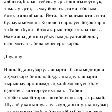
әлбиттә, һал­ҡын тейеп ауырығандағы кеүек үк,
тамаҡ ауырта, тымау йонсота, тамаҡ төбө һәм
йотҡолоҡ ялҡынһына. Йү­тәл һәм конъюнктивит та
булыуы мөмкин. Кешенең сирләүен йөҙөнә ҡарап
та белеп була – йөҙө ағарып, төҫө юғалып китә.
Әммә аныҡ диагноз ҡуйыу һәм дауа тәғәйенләү
өсөн мотлаҡ табипҡа күренергә кәрәк.
Дауалау
Ниндәй дарыуҙар ҡулланырға – быны медицина
хеҙмәткәре билдә­ләй. үҙаллы дауаланырға
тырышыу организмдың хәлһеҙләнеүенә һәм
өҙлөгөүгә килтереүе ихтимал. Табип
тәғәйенләмәй тороп, антибиотик эсергә ярамай.
Шулай уҡ халыҡ дауалау ысулдарын ҡулланыуҙың
да яр­ҙам итмәүе бар. Хатта ҡайһы берәү­ҙәренең