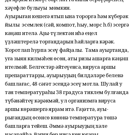
хәүефле булыуы мөмкин.
Ауырыған кешегә ятып ҡына торорға һәм күберәк
йылы эсемлек (сәй, компот, һыу, морс һ.б) эсергә
кәңәш ителә. Аҙыҡ-түлектән иһә еңел
үҙләштерелә торғандарын һайларға кәрәк.
Ҡоротлап һурпа эсеү файҙалы. Тамаҡ ауыртҡанда,
уға зыян килмәһен өсөн, ҡаты ризыҡ ашарға кәңәш
ител­мәй. Белгестәр әйтеүенсә, вирусҡа ҡаршы
препараттарҙы, ауырыуҙың билдәләре беленә
башлағас, 48 сәғәт эсендә эсеү мотлаҡ. Шулай уҡ
тән температураһы 38 градусҡа тиклем булғанда
түбәнәйтеү кәрәкмәй, ул организмға вирусҡа
ҡаршы көрә­шергә ярҙам итә. Ғәҙәттә, ауы­
рығандың өсөнсө көнөнә температура төшә
башларға тейеш. Әммә ауы­рыуҙың хәле
насарайһа, йәғни бер нисә көн юғары