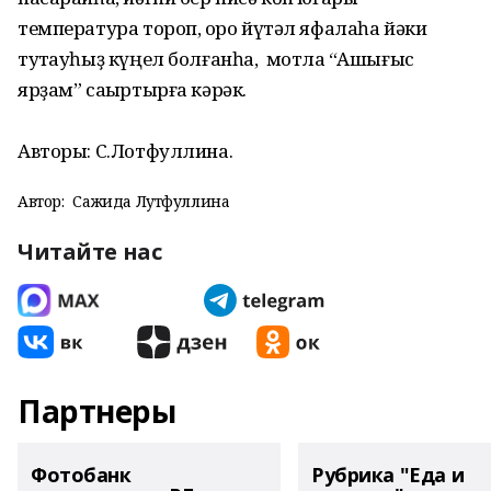
температура тороп, ҡоро йүтәл яфалаһа йәки
туҡтауһыҙ күңел болғанһа, мотлаҡ “Ашығыс
ярҙам” саҡыртырға кәрәк.
Авторы: С.Лотфуллина.
Автор:
Сажида Лутфуллина
Читайте нас
Партнеры
Фотобанк
Рубрика "Еда и