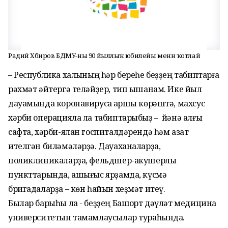
Радий Хәбиров БДМУ-ны 90 йыллыҡ юбилейы менән ҡотлай
– Республика халҡының һәр береһе беҙҙең табиптарға
рәхмәт әйтергә теләйҙер, тип ышанам.
Ике йыл
дауамында коронавирусҡа ҡаршы көрәштә, махсус
хәрби операцияла ла табиптарыбыҙ – йәнә алғы
сафта, хәрби-ялан госпиталдәрендә һәм азат
ителгән биләмәләрҙә. Дауаханаларҙа,
поликлиникаларҙа, фельдшер-акушерлыҡ
пункттарында, ашығыс ярҙамда, күсмә
бригадаларҙа – көн һайын хеҙмәт итеү.
Былар барыһы ла - беҙҙең Башҡорт дәүләт медицина
университетын тамамлаусылар тураһында.