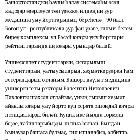
Башҡортостандың һаулыҡ һаҡлау системаһы өсөн
кадрҙар әҙерләүсе төп үҙәккә, илдең иң ҙур
медицина уҡыу йорттарының береһенә – 90 йыл.
Бөгөн ул - республикала ҙур фән үҙәге, ғилми-белем
биреү комплексы, ул Рәсәй юғары уҡыу йорттары
рейтингтарында иң юғары урындар биләй.
Университет студенттарын, сығарылыш
студенттарын, уҡытыусыларын, хеҙмәткәрҙәрен һәм
ветерандарын ҡотлайым. Башҡорт дәүләт медицина
университеты ректоры Валентин Николаевич
Павловты шәхсән ҡотлайым, уның тырыш хеҙмәт
айҡанлы юғары уҡыу йорто күп осраҡта ошондай юғары
позицияларҙы биләй. Һуңғы ике йылда тормош
беҙҙе, табиптарыбыҙҙы, ныҡлыҡҡа һынай. Бындай
һынауҙар башҡаса булмаҫ, тип ышанабыҙ, әлбиттә.