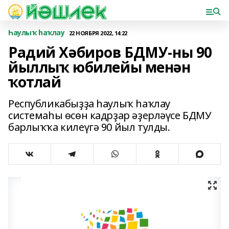
Һаулыҡ һаҡлау
22 НОЯБРЯ 2022, 14:22
Радий Хәбиров БДМУ-ны 90
йыллыҡ юбилейы менән
ҡотлай
Республикабыҙҙа һаулыҡ һаҡлау
системаһы өсөн кадрҙар әҙерләүсе БДМУ
барлыҡҡа килеүгә 90 йыл тулды.