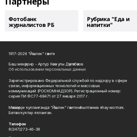
Партнеры
Фотобанк
Рубрика "Еда и
журналистов РБ
напитки"
1917-2026 "Йәшлек" гәзите
Баш мөхәррир - Артур Хәсән улы Дәүләтбәков
Об использовании персональных данных
Зарегистрировано Федеральной службой по надзору в сфере
связи, информационных технологий и массовых
коммуникаций (РОСКОМНАДЗОР). Регистрационный номер:
серия ПИ ФС77-68471 от 27 января 2017 г.
Мәҡәләләрҙе ҡулланғанда "Йәшлек" гәзитенә һылтанма яһау мотлаҡ.
Бөтә хоҡуҡтар яҡланған.
Телефон
8(347)273-46-38