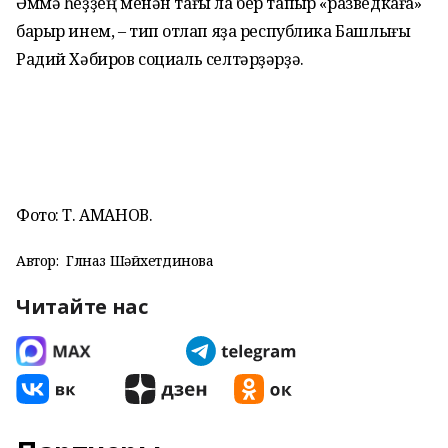
Әммә һеҙҙең менән тағы ла бер тапҡыр «разведкаға»
барыр инем, – тип ҡотлап яҙа республика Башлығы
Радий Хәбиров социаль селтәрҙәрҙә.
Фото: Т. АМАНОВ.
Автор:
Гөлназ Шәйхетдинова
Читайте нас